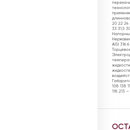
перекачи
технолог
применяю
длинново
20 22 24 
33 31,5 
Напорный
Нержавею
AISI 316
Торцевое
Электрод
температ
жидкости
жидкосте
воздейст
Габаритн
108 138 1
118 213 —
ОСТ