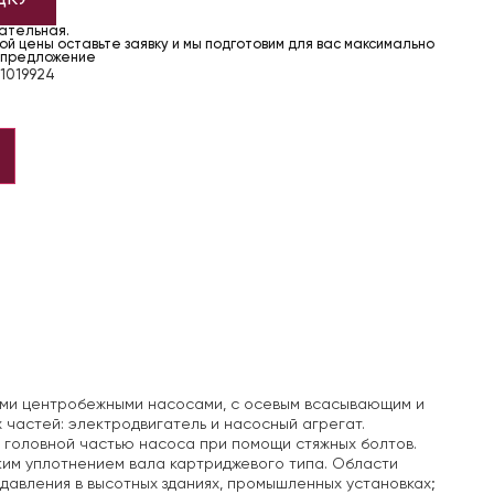
чательная.
й цены оставьте заявку и мы подготовим для вас максимально
 предложение
1019924
ми центробежными насосами, с осевым всасывающим и
 частей: электродвигатель и насосный агрегат.
 головной частью насоса при помощи стяжных болтов.
м уплотнением вала картриджевого типа. Области
авления в высотных зданиях, промышленных установках;