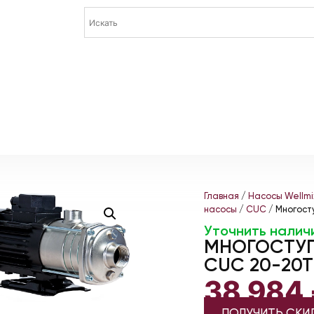
Главная
/
Насосы Wellmi
насосы
/
CUC
/ Многост
Уточнить налич
МНОГОСТУП
CUC 20-20T 
38 984
ПОЛУЧИТЬ СКИ