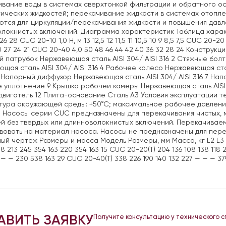
вание воды в системах сверхтонкой фильтрации и обратного о
ических жидкостей; перекачивание жидкости в системах отопле
тся для циркуляции/перекачивания жидкости и повышения давле
локнистых включений. Диаграмма характеристик Таблица характер
26 28 CUC 20-10 1,0 Н, м 13 12,5 12 11,5 11 10,5 10 9 8,5 7,5 CUC 20-2
30 27 24 21 CUC 20-40 4,0 50 48 46 44 42 40 36 32 28 24 Констру
 патрубок Нержавеющая сталь AISI 304/ AISI 316 2 Стяжные болты
щая сталь AISI 304/ AISI 316 4 Рабочее колесо Нержавеющая стал
 6 Напорный диффузор Нержавеющая сталь AISI 304/ AISI 316 7 Нап
 уплотнение 9 Крышка рабочей камеры Нержавеющая сталь AISI 30
вигатель 12 Плита-основание Сталь A3 Условия эксплуатации т
ура окружающей среды: +50°С; максимальное рабочее давление:
 Насосы серии CUC предназначены для перекачивания чистых, м
й без твердых или длинноволокнистых включений. Перекачивае
вовать на материал насоса. Насосы не предназначены для пер
ый чертеж Размеры и масса Модель Размеры, мм Масса, кг L2 L3 M J
18 213 245 354 163 220 354 163 15 CUC 20-20(T) 204 136 108 138 118 
 — — 230 538 163 29 CUC 20-40(T) 338 226 190 140 132 227 — — — 37
АВИТЬ ЗАЯВКУ
Получите консультацию у технического 