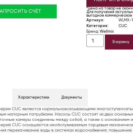
*Цена на товар не окон
ЗАПРОСИТЬ СЧЁТ
Для получения актуально
выгодное коммерческое
Артикул:
WLMX-1
Категория:
CUC
Бренд:
Wellmix
В корзину
ние
Характеристики
Документы
серии CUC являются нормальновсасывающими многоступенчаты
ым напорным патрубками. Насосы CUC состоят из двух основных
очные камеры соединены между собой, а также с основанием и
серий CUC оснащаются необслуживаемым торцевым механически
ия перекачивание воды в системах водоснабжения; повышение д