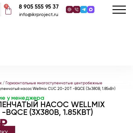
8 905 555 95 37
0
info@ikrproject.ru
x
/
Горизонтальные многоступенчатые центробежные
упенчатый насос Wellmix CUC 20-20T -BQCE (3х380В, 1.85кВт)
ие у менеджера
ЕНЧАТЫЙ НАСОС WELLMIX
-BQCE (3Х380В, 1.85КВТ)
₽
ДКУ