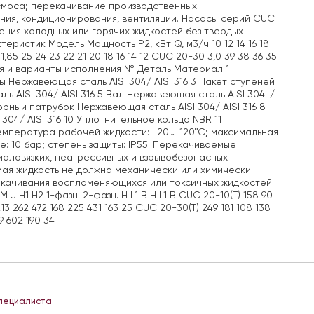
смоса; перекачивание производственных
ния, кондиционирования, вентиляции. Насосы серий CUC
ния холодных или горячих жидкостей без твердых
истик Модель Мощность Р2, кВт Q, м3/ч 10 12 14 16 18
0 1,85 25 24 23 22 21 20 18 16 14 12 CUC 20-30 3,0 39 38 36 35
кция и варианты исполнения № Деталь Материал 1
 Нержавеющая сталь AISI 304/ AISI 316 3 Пакет ступеней
ь AISI 304/ AISI 316 5 Вал Нержавеющая сталь AISI 304L/
орный патрубок Нержавеющая сталь AISI 304/ AISI 316 8
4/ AISI 316 10 Уплотнительное кольцо NBR 11
емпература рабочей жидкости: -20…+120°С; максимальная
 10 бар; степень защиты: IP55. Перекачиваемые
аловязких, неагрессивных и взрывобезопасных
мая жидкость не должна механически или химически
екачивания воспламеняющихся или токсичных жидкостей.
 H1 H2 1-фазн. 2-фазн. H L1 B H L1 B CUC 20-10(T) 158 90
213 262 472 168 225 431 163 25 CUC 20-30(T) 249 181 108 138
9 602 190 34
специалиста