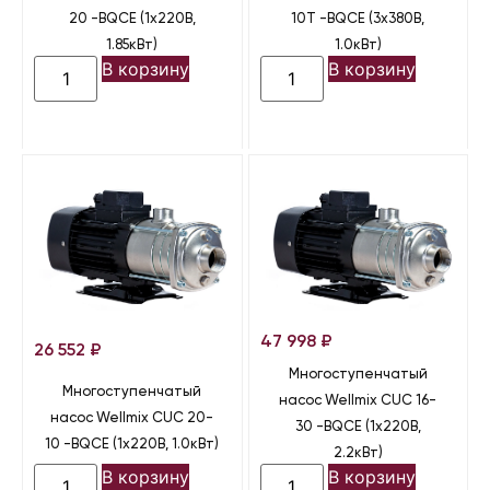
20 -BQCE (1х220В,
10T -BQCE (3х380В,
1.85кВт)
1.0кВт)
В корзину
В корзину
47 998
₽
26 552
₽
Многоступенчатый
Многоступенчатый
насос Wellmix CUC 16-
насос Wellmix CUC 20-
30 -BQCE (1х220В,
10 -BQCE (1х220В, 1.0кВт)
2.2кВт)
В корзину
В корзину