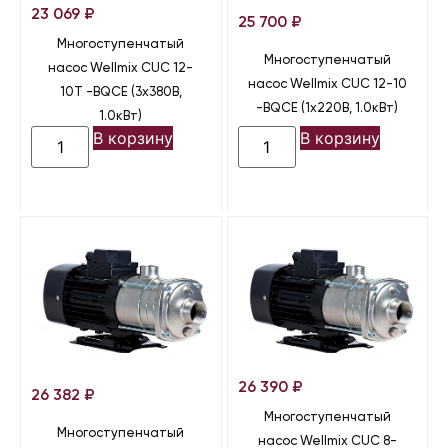
23 069
₽
25 700
₽
Многоступенчатый
Многоступенчатый
насос Wellmix CUC 12-
насос Wellmix CUC 12-10
10T -BQCE (3х380В,
-BQCE (1х220В, 1.0кВт)
1.0кВт)
В корзину
В корзину
26 390
₽
26 382
₽
Многоступенчатый
Многоступенчатый
насос Wellmix CUC 8-