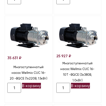
25 927
₽
35 631
₽
Многоступенчатый
Многоступенчатый
насос Wellmix CUC 16-
насос Wellmix CUC 16-
10T -BQCE (3х380В,
20 -BQCE (1х220В, 1.5кВт)
1.0кВт)
В корзину
В корзину