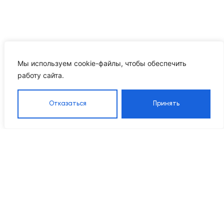
Мы используем cookie-файлы, чтобы обеспечить
работу сайта.
Отказаться
Принять
Каталог
Навигация
Контакты
8 905 555 95 37
Насосы
Главная
Grandfar
Каталог
info@ikrproject.ru
Насосы CNP
товаров
Пн–Пт 09:00–18:00
Насосы DAB
О компании
115114, г Москва, Даниловский р-