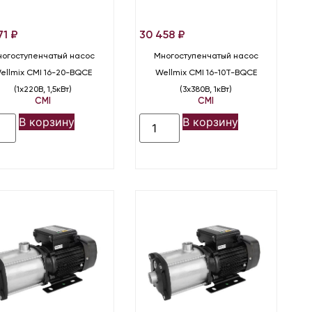
71
₽
30 458
₽
огоступенчатый насос
Многоступенчатый насос
ellmix CMI 16-20-BQCE
Wellmix CMI 16-10T-BQCE
(1х220В, 1,5кВт)
(3х380В, 1кВт)
CMI
CMI
В корзину
В корзину