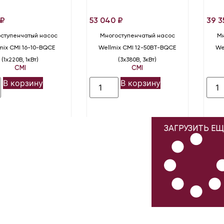
₽
53 040
₽
39 
ступенчатый насос
Многоступенчатый насос
Мн
mix CMI 16-10-BQCE
Wellmix CMI 12-50BT-BQCE
We
(1х220В, 1кВт)
(3х380В, 3кВт)
CMI
CMI
В корзину
В корзину
ЗАГРУЗИТЬ ЕЩ