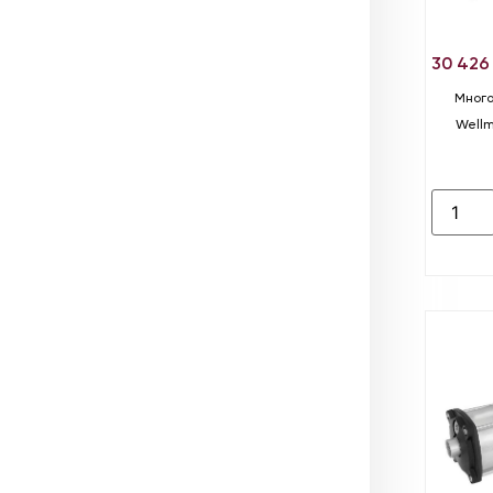
30 42
Много
Wellm