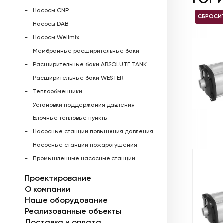
Насосы CNP
СБРОСИ
Насосы DAB
Насосы Wellmix
Мембранные расширительные баки
Расширительные баки ABSOLUTE TANK
Расширительные баки WESTER
Теплообменники
Установки поддержания давления
Блочные тепловые пункты
Насосные станции повышения давления
Насосные станции пожаротушения
Промышленные насосные станции
Проектирование
О компании
Наше оборудование
Реализованные объекты
Доставка и оплата