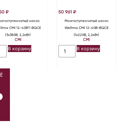
350
₽
50 961
₽
огоступенчатый насос
Многоступенчатый насос
llmix CMI 12-40BT-BQCE
Wellmix CMI 12-40B-BQCE
(3х380В, 2,2кВт)
(1х220В, 2,2кВт)
CMI
CMI
В корзину
В корзину
Ё