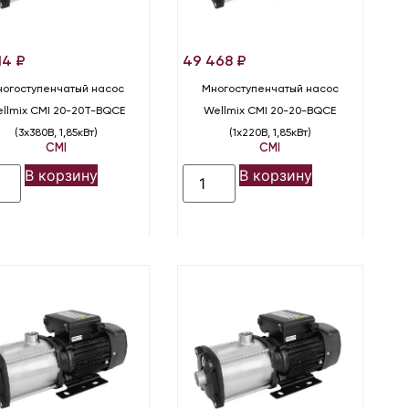
14
₽
49 468
₽
огоступенчатый насос
Многоступенчатый насос
llmix CMI 20-20T-BQCE
Wellmix CMI 20-20-BQCE
(3х380В, 1,85кВт)
(1х220В, 1,85кВт)
CMI
CMI
В корзину
В корзину