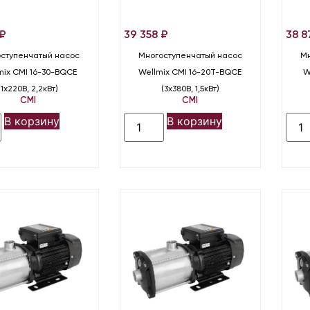
₽
39 358
₽
38 8
ступенчатый насос
Многоступенчатый насос
Мн
mix CMI 16-30-BQCE
Wellmix CMI 16-20T-BQCE
W
(1х220В, 2,2кВт)
(3х380В, 1,5кВт)
CMI
CMI
В корзину
В корзину