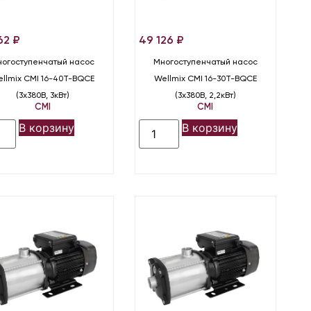
862
₽
49 126
₽
огоступенчатый насос
Многоступенчатый насос
llmix CMI 16-40T-BQCE
Wellmix CMI 16-30T-BQCE
(3х380В, 3кВт)
(3х380В, 2,2кВт)
CMI
CMI
В корзину
В корзину