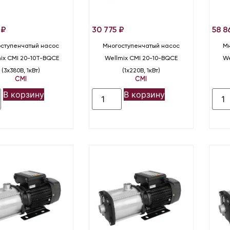
6
₽
30 775
₽
58 
ступенчатый насос
Многоступенчатый насос
Мн
ix CMI 20-10T-BQCE
Wellmix CMI 20-10-BQCE
We
(3х380В, 1кВт)
(1х220В, 1кВт)
CMI
CMI
В корзину
В корзину