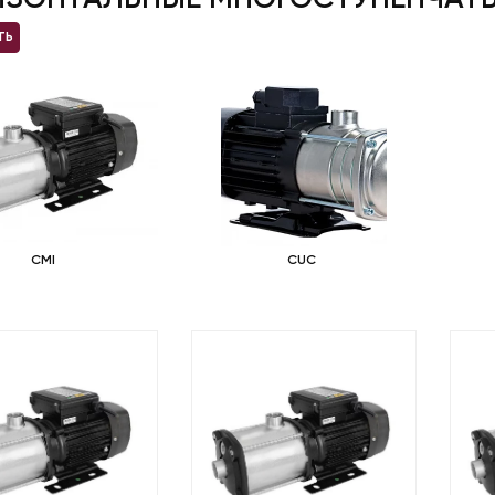
ТЬ
CMI
CUC