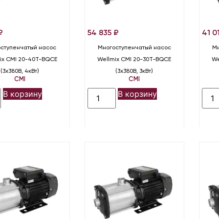
₽
54 835
₽
41 0
ступенчатый насос
Многоступенчатый насос
Мн
ix CMI 20-40T-BQCE
Wellmix CMI 20-30T-BQCE
We
(3х380В, 4кВт)
(3х380В, 3кВт)
CMI
CMI
В корзину
В корзину