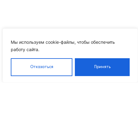
Мы используем cookie-файлы, чтобы обеспечить
работу сайта.
Отказаться
Принять
Каталог
Навигация
Контакты
8 905 555 95 37
Насосы
Главная
Grandfar
Каталог
info@ikrproject.ru
Насосы CNP
товаров
Пн–Пт 09:00–18:00
Насосы DAB
О компании