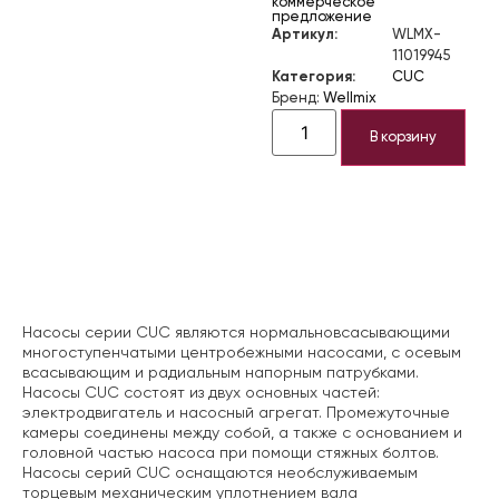
коммерческое
предложение
Артикул:
WLMX-
11019945
Категория:
CUC
Бренд:
Wellmix
В корзину
Описание
Насосы серии CUC являются нормальновсасывающими
многоступенчатыми центробежными насосами, с осевым
всасывающим и радиальным напорным патрубками.
Насосы CUC состоят из двух основных частей:
электродвигатель и насосный агрегат. Промежуточные
камеры соединены между собой, а также с основанием и
головной частью насоса при помощи стяжных болтов.
Насосы серий CUC оснащаются необслуживаемым
торцевым механическим уплотнением вала