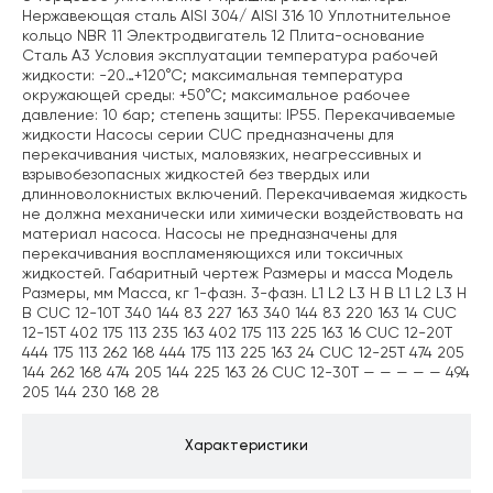
Нержавеющая сталь AISI 304/ AISI 316 10 Уплотнительное
кольцо NBR 11 Электродвигатель 12 Плита-основание
Сталь A3 Условия эксплуатации температура рабочей
жидкости: -20…+120°С; максимальная температура
окружающей среды: +50°С; максимальное рабочее
давление: 10 бар; степень защиты: IP55. Перекачиваемые
жидкости Насосы серии CUC предназначены для
перекачивания чистых, маловязких, неагрессивных и
взрывобезопасных жидкостей без твердых или
длинноволокнистых включений. Перекачиваемая жидкость
не должна механически или химически воздействовать на
материал насоса. Насосы не предназначены для
перекачивания воспламеняющихся или токсичных
жидкостей. Габаритный чертеж Размеры и масса Модель
Размеры, мм Масса, кг 1-фазн. 3-фазн. L1 L2 L3 H В L1 L2 L3 H
В CUC 12-10T 340 144 83 227 163 340 144 83 220 163 14 CUC
12-15T 402 175 113 235 163 402 175 113 225 163 16 CUC 12-20T
444 175 113 262 168 444 175 113 225 163 24 CUC 12-25T 474 205
144 262 168 474 205 144 225 163 26 CUC 12-30T — — — — — 494
205 144 230 168 28
Характеристики