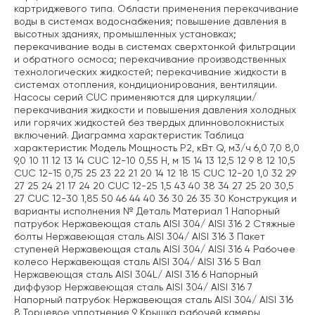
картриджевого типа. Области применения перекачивание
воды в системах водоснабжения; повышение давления в
высотных зданиях, промышленных установках;
перекачивание воды в системах сверхтонкой фильтрации
и обратного осмоса; перекачивание производственных
технологических жидкостей; перекачивание жидкости в
системах отопления, кондиционирования, вентиляции.
Насосы серий CUC применяются для циркуляции/
перекачивания жидкости и повышения давления холодных
или горячих жидкостей без твердых длинноволокнистых
включений. Диаграмма характеристик Таблица
характеристик Модель Мощность Р2, кВт Q, м3/ч 6,0 7,0 8,0
9,0 10 11 12 13 14 CUC 12-10 0,55 Н, м 15 14 13 12,5 12 9 8 12 10,5
CUC 12-15 0,75 25 23 22 21 20 14 12 18 15 CUC 12-20 1,0 32 29
27 25 24 21 17 24 20 CUC 12-25 1,5 43 40 38 34 27 25 20 30,5
27 CUC 12-30 1,85 50 46 44 40 36 30 26 35 30 Конструкция и
варианты исполнения № Деталь Материал 1 Напорный
патрубок Нержавеющая сталь AISI 304/ AISI 316 2 Стяжные
болты Нержавеющая сталь AISI 304/ AISI 316 3 Пакет
ступеней Нержавеющая сталь AISI 304/ AISI 316 4 Рабочее
колесо Нержавеющая сталь AISI 304/ AISI 316 5 Вал
Нержавеющая сталь AISI 304L/ AISI 316 6 Напорный
диффузор Нержавеющая сталь AISI 304/ AISI 316 7
Напорный патрубок Нержавеющая сталь AISI 304/ AISI 316
8 Торцевое уплотнение 9 Крышка рабочей камеры