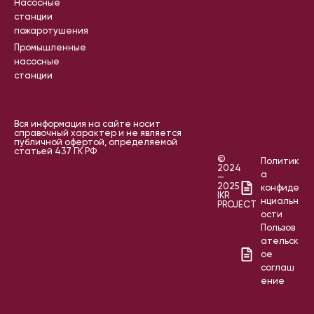
Насосные
станции
пожаротушения
Промышленные
насосные
станции
Вся информация на сайте носит
справочный характер и не является
публичной офертой, определяемой
статьей 437 ГК РФ
©
Политик
2024
а
—
2025
конфиде
IKR
нциальн
PROJECT
ости
Пользов
ательск
ое
соглаш
ение