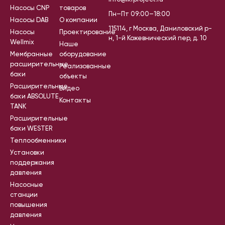
Насосы CNP
товаров
Пн–Пт 09:00–18:00
Насосы DAB
О компании
115114, г Москва, Даниловский р-
Насосы
Проектирование
н, 1-й Кожевнический пер, д. 10
Wellmix
Наше
Мембранные
оборудование
расширительные
Реализованные
баки
объекты
Расширительные
Видео
баки ABSOLUTE
Контакты
TANK
Расширительные
баки WESTER
Теплообменники
Установки
поддержания
давления
Насосные
станции
повышения
давления