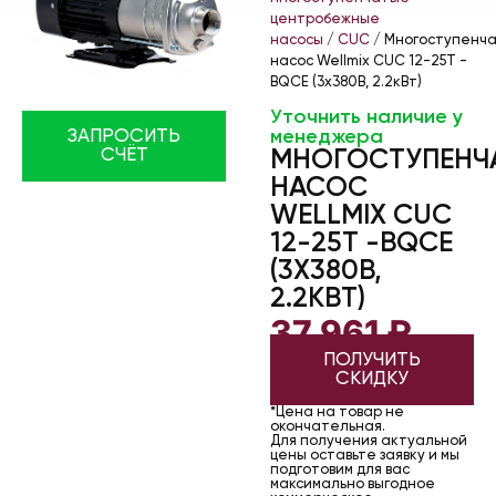
центробежные
насосы
/
CUC
/ Многоступенч
насос Wellmix CUC 12-25T -
BQCE (3х380В, 2.2кВт)
Уточнить наличие у
менеджера
ЗАПРОСИТЬ
СЧЁТ
МНОГОСТУПЕНЧ
НАСОС
WELLMIX CUC
12-25T -BQCE
(3Х380В,
2.2КВТ)
37 961
₽
ПОЛУЧИТЬ
СКИДКУ
*Цена на товар не
окончательная.
Для получения актуальной
цены оставьте заявку и мы
подготовим для вас
максимально выгодное