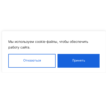
Мы используем cookie-файлы, чтобы обеспечить
работу сайта.
Отказаться
Принять
Каталог
Навигация
Контакты
8 905 555 95 37
Насосы
Главная
Grandfar
Каталог
info@ikrproject.ru