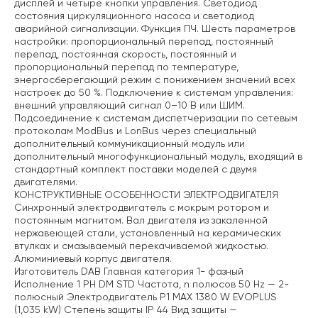
дисплей и четыре кнопки управления. Светодиод
состояния циркуляционного насоса и светодиод
аварийной сигнализации. Функция ПЧ.
Шесть параметров
настройки: пропорциональный перепад, постоянный
перепад, постоянная скорость, постоянный и
пропорциональный перепад по температуре,
энергосберегающий режим с понижением значений всех
настроек до 50 %.
Подключение к системам управления:
внешний управляющий сигнал 0–10 В или ШИМ.
Подсоединение к системам диспетчеризации по сетевым
протоколам ModBus и LonBus через специальный
дополнительный коммуникационный модуль или
дополнительный многофункциональный модуль, входящий в
стандартный комплект поставки моделей с двумя
двигателями.
КОНСТРУКТИВНЫЕ ОСОБЕННОСТИ ЭЛЕКТРОДВИГАТЕЛЯ
Синхронный электродвигатель с мокрым ротором и
постоянным магнитом. Вал двигателя из закаленной
нержавеющей стали, установленный на керамических
втулках и смазываемый перекачиваемой жидкостью.
Алюминиевый корпус двигателя.
Изготовитель DAB
Главная категория 1- фазный
Исполнение 1 PH DM STD
Частота, n полюсов 50 Hz — 2-
полюсный
Электродвигатель P1 MAX 1380 W EVOPLUS
(1,035 kW)
Степень защиты IP 44
Вид защиты —