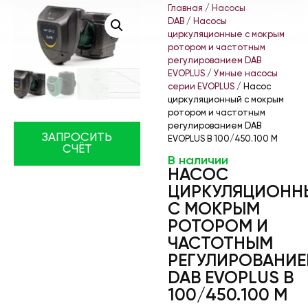
Главная
/
Насосы
DAB
/
Насосы
циркуляционные с мокрым
ротором и частотным
регулированием DAB
EVOPLUS
/
Умные насосы
серии EVOPLUS
/ Насос
циркуляционный с мокрым
ротором и частотным
регулированием DAB
ЗАПРОСИТЬ
EVOPLUS B 100/450.100 M
СЧЁТ
В наличии
НАСОС
ЦИРКУЛЯЦИОНН
С МОКРЫМ
РОТОРОМ И
ЧАСТОТНЫМ
РЕГУЛИРОВАНИ
DAB EVOPLUS B
100/450.100 M