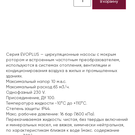
В корзину
Описание
Серия EVOPLUS — циркуляционные насосы с мокрым
ротором и встроенным частотным преобразователем,
используются в системах отопления, вентиляции и
кондиционирования воздуха в жилых и промышленных
зданиях.
Максимальный напор 10 м.в.с.
Максимальный расход 65 м3/ч.
Однофазный 230 V.
Присоединение, ДУ 100.
Температура жидкости -10°C до +110°C.
Степень защиты: IP44.
Макс. рабочее давление: 16 бар (1600 кПа).
Перекачиваемая жидкость: чистая, без твердых включений
и минеральных масел, не вязкая, химически нейтральная,
по характеристикам близкая к воде (макс. содержание