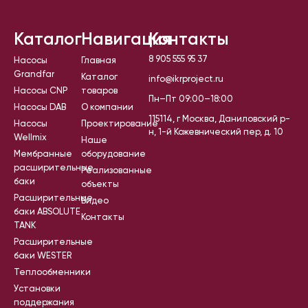
Каталог
Навигация
Контакты
8 905 555 95 37
Насосы
Главная
Grandfar
Каталог
info@ikrproject.ru
Насосы CNP
товаров
Пн–Пт 09:00–18:00
Насосы DAB
О компании
115114, г Москва, Даниловский р-
Насосы
Проектирование
н, 1-й Кожевнический пер, д. 10
Wellmix
Наше
Мембранные
оборудование
расширительные
Реализованные
баки
объекты
Расширительные
Видео
баки ABSOLUTE
Контакты
TANK
Расширительные
баки WESTER
Теплообменники
Установки
поддержания