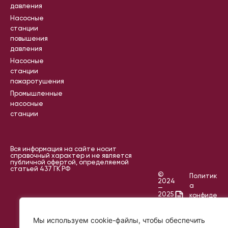
давления
Насосные
станции
повышения
давления
Насосные
станции
пожаротушения
Промышленные
насосные
станции
Вся информация на сайте носит
справочный характер и не является
публичной офертой, определяемой
статьей 437 ГК РФ
©
Политик
2024
а
—
2025
конфиде
IKR
нциальн
PROJECT
ости
Мы используем cookie-файлы, чтобы обеспечить
Пользов