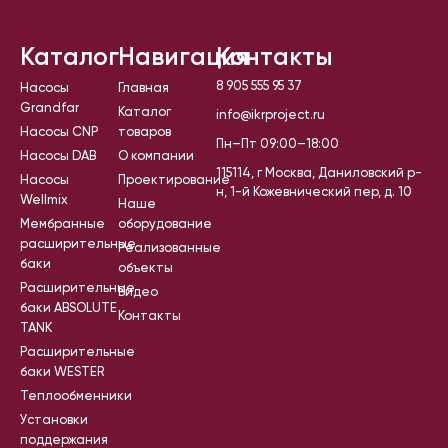
Каталог
Навигация
Контакты
8 905 555 95 37
Насосы
Главная
Grandfar
Каталог
info@ikrproject.ru
Насосы CNP
товаров
Пн–Пт 09:00–18:00
Насосы DAB
О компании
115114, г Москва, Даниловский р-
Насосы
Проектирование
н, 1-й Кожевнический пер, д. 10
Wellmix
Наше
Мембранные
оборудование
расширительные
Реализованные
баки
объекты
Расширительные
Видео
баки ABSOLUTE
Контакты
TANK
Расширительные
баки WESTER
Теплообменники
Установки
поддержания