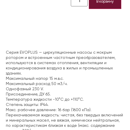
В корзину
Описание
Серия EVOPLUS — циркуляционные насосы с мокрым
ротором и встроенным частотным преобразователем,
используются в системах отопления, вентиляции и
кондиционирования воздуха в жилых и промышленных
зданиях.
Максимальный напор 15 м.в.с.
Максимальный расход 50 м3/ч.
Однофазный 230 V.
Присоединение, ДУ 65.
Температура жидкости -10°C до +110°C.
Степень защиты: IP44.
Макс. рабочее давление: 16 бар (1600 кПа).
Перекачиваемая жидкость: чистая, без твердых включений
и минеральных масел, не вязкая, химически нейтральная,
по характеристикам близкая к воде (макс. содержание