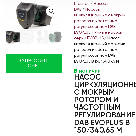
Главная
/
Насосы
DAB
/
Насосы
циркуляционные с мокрым
ротором и частотным
регулированием DAB
EVOPLUS
/
Умные насосы
серии EVOPLUS
/ Насос
циркуляционный с мокрым
ротором и частотным
регулированием DAB
ЗАПРОСИТЬ
EVOPLUS B 150/340.65 M
СЧЁТ
В наличии
НАСОС
ЦИРКУЛЯЦИОНН
С МОКРЫМ
РОТОРОМ И
ЧАСТОТНЫМ
РЕГУЛИРОВАНИ
DAB EVOPLUS B
150/340.65 M