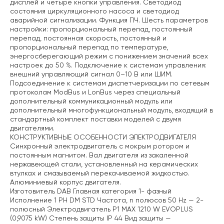
дисплей и четыре кнопки управления. Светодиод
состояния циркуляционного насоса и светодиод
аварийной сигнализации. Функция ПЧ.
Шесть параметров
настройки: пропорциональный перепад, постоянный
перепад, постоянная скорость, постоянный и
пропорциональный перепад по температуре,
энергосберегающий режим с понижением значений всех
настроек до 50 %.
Подключение к системам управления:
внешний управляющий сигнал 0–10 В или ШИМ.
Подсоединение к системам диспетчеризации по сетевым
протоколам ModBus и LonBus через специальный
дополнительный коммуникационный модуль или
дополнительный многофункциональный модуль, входящий в
стандартный комплект поставки моделей с двумя
двигателями.
КОНСТРУКТИВНЫЕ ОСОБЕННОСТИ ЭЛЕКТРОДВИГАТЕЛЯ
Синхронный электродвигатель с мокрым ротором и
постоянным магнитом. Вал двигателя из закаленной
нержавеющей стали, установленный на керамических
втулках и смазываемый перекачиваемой жидкостью.
Алюминиевый корпус двигателя.
Изготовитель DAB
Главная категория 1- фазный
Исполнение 1 PH DM STD
Частота, n полюсов 50 Hz — 2-
полюсный
Электродвигатель P1 MAX 1210 W EVOPLUS
(0,9075 kW)
Степень защиты IP 44
Вид защиты —