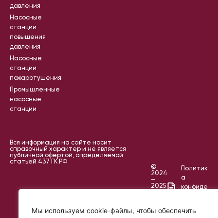
давления
Насосные
станции
повышения
давления
Насосные
станции
пожаротушения
Промышленные
насосные
станции
Вся информация на сайте носит
справочный характер и не является
публичной офертой, определяемой
статьей 437 ГК РФ
©
Политик
2024
а
—
2025
конфиде
IKR
нциальн
PROJECT
ости
Мы используем cookie-файлы, чтобы обеспечить
Пользов