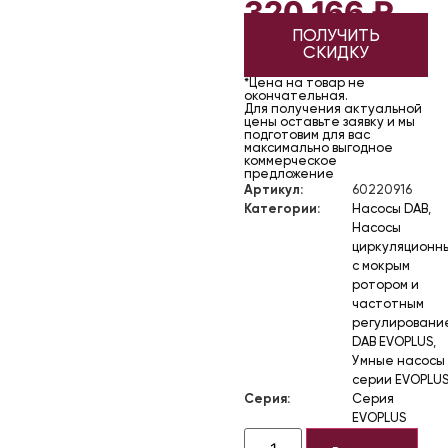
320 166
₽
ПОЛУЧИТЬ
СКИДКУ
*Цена на товар не
окончательная.
Для получения актуальной
цены оставьте заявку и мы
подготовим для вас
максимально выгодное
коммерческое
предложение
Артикул:
60220916
Категории:
Насосы DAB
,
Насосы
циркуляционн
с мокрым
ротором и
частотным
регулировани
DAB EVOPLUS
,
Умные насосы
серии EVOPLU
Серия:
Серия
EVOPLUS