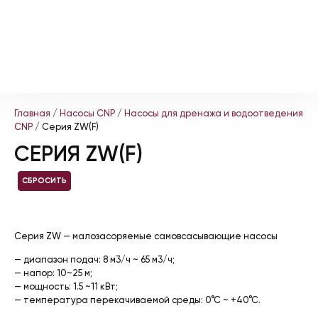
Главная
/
Насосы CNP
/
Насосы для дренажа и водоотведения
CNP
/ Серия ZW(F)
СЕРИЯ ZW(F)
СБРОСИТЬ
Серия ZW — малозасоряемые самовсасывающие насосы
— диапазон подач: 8 м3/ч ~ 65 м3/ч;
— напор: 10~25 м;
— мощность: 1.5 ~11 кВт;
— температура перекачиваемой среды: 0°С ~ +40°С.