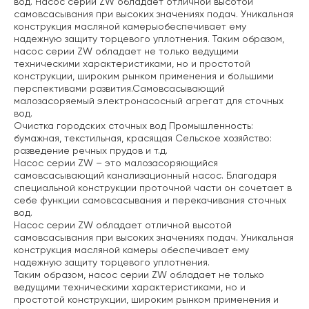
вод. Насос серии ZW обладает отличной высотой
самовсасывания при высоких значениях подач. Уникальная
конструкция масляной камерыобеспечивает ему
надежную защиту торцевого уплотнения. Таким образом,
насос серии ZW обладает не только ведущими
техническими характеристиками, но и простотой
конструкции, широким рынком применения и большими
перспективами развития.Самовсасывающий
малозасоряемый электронасосный агрегат для сточных
вод.
Очистка городских сточных вод
Промышленность:
бумажная, текстильная, красящая
Сельское хозяйство:
разведение речных прудов и т.д.
Насос серии ZW – это малозасоряющийся
самовсасывающий канализационный насос. Благодаря
специальной конструкции проточной части он сочетает в
себе функции самовсасывания и перекачивания сточных
вод.
Насос серии ZW обладает отличной высотой
самовсасывания при высоких значениях подач. Уникальная
конструкция масляной камеры обеспечивает ему
надежную защиту торцевого уплотнения.
Таким образом, насос серии ZW обладает не только
ведущими техническими характеристиками, но и
простотой конструкции, широким рынком применения и