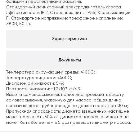
большими перспективами развития.
Стандартный асинхронный электродвигатель класса
эффективности IE 2.
Степень защиты: IP55;
Класс изоляции:
F;
Стандартное напряжение: трехфазное исполнение:
380В, 50 Гц.
Характеристики
Документы
Температура окружающей среды: ≤400С;
Температура жидкости: ≤400С;
Диапазон рН жидкости: 5-9;
Плотность жидкости: ≤1.2х103 кг/м3
Высота самовсасывания: не должна превышать высоту
самовсасывания, указанную для насоса, общая длина
всасывающего трубопровода не должна превышать10 м;
Пропускная способность: диаметр взвешенных частиц не
может превышать 60% от диаметра насоса, а волокно не
может быть более чем в 5 раз превышать диаметр насоса.