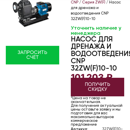
CNP
/
Серия ZW(F)
/ Насос
для дренажа и
водоотведения CNP
32ZW(F)10-10
Уточнить наличие у
менеджера
НАСОС ДЛЯ
ДРЕНАЖА И
ЗАПРОСИТЬ
ВОДООТВЕДЕНИ
СЧЁТ
CNP
32ZW(F)10-10
101 203
₽
ПОЛУЧИТЬ
СКИДКУ
*Цена на товар не
окончательная.
Для получения актуальной
цены оставьте заявку и мы
подготовим для вас
максимально выгодное
коммерческое
предложение
Артикул:
32ZW(F)10-