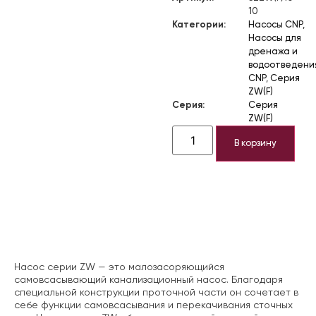
10
Категории:
Насосы CNP
,
Насосы для
дренажа и
водоотведени
CNP
,
Серия
ZW(F)
Серия:
Серия
ZW(F)
В корзину
Описание
Насос серии ZW — это малозасоряющийся
самовсасывающий канализационный насос. Благодаря
специальной конструкции проточной части он сочетает в
себе функции самовсасывания и перекачивания сточных