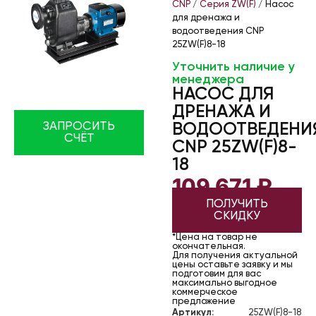
CNP
/
Серия ZW(F)
/ Насос
для дренажа и
водоотведения CNP
25ZW(F)8-18
Уточнить наличие у
менеджера
НАСОС ДЛЯ
ДРЕНАЖА И
ЗАПРОСИТЬ
ВОДООТВЕДЕНИ
СЧЁТ
CNP 25ZW(F)8-
18
109 671
₽
ПОЛУЧИТЬ
СКИДКУ
*Цена на товар не
окончательная.
Для получения актуальной
цены оставьте заявку и мы
подготовим для вас
максимально выгодное
коммерческое
предложение
Артикул:
25ZW(F)8-18