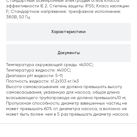
Стандартный асинхронный электродвигатель класса
эффективности IE 2.
Степень защиты: IP55;
Класс изоляции:
F;
Стандартное напряжение: трехфазное исполнение:
380В, 50 Гц.
Характеристики
Документы
Температура окружающей среды: ≤400С;
Температура жидкости: ≤400С;
Диапазон рН жидкости: 5-9;
Плотность жидкости: ≤1.2х103 кг/м3
Высота самовсасывания: не должна превышать высоту
самовсасывания, указанную для насоса, общая длина
всасывающего трубопровода не должна превышать10 м;
Пропускная способность: диаметр взвешенных частиц не
может превышать 60% от диаметра насоса, а волокно не
может быть более чем в 5 раз превышать диаметр насоса.