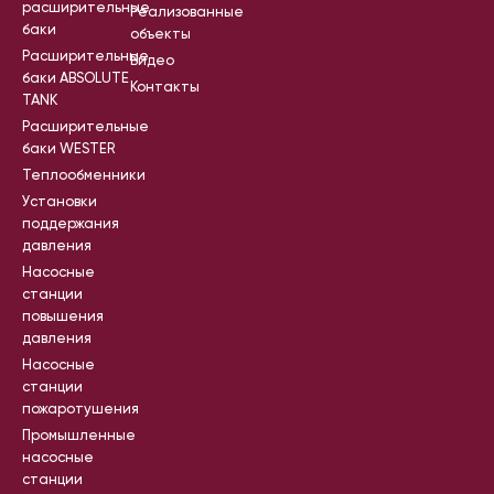
расширительные
Реализованные
баки
объекты
Расширительные
Видео
баки ABSOLUTE
Контакты
TANK
Расширительные
баки WESTER
Теплообменники
Установки
поддержания
давления
Насосные
станции
повышения
давления
Насосные
станции
пожаротушения
Промышленные
насосные
станции