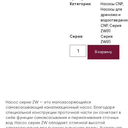
Категории:
Насосы CNP
,
Насосы для
дренажа и
водоотведени
CNP
,
Серия
ZW(F)
Серия:
Серия
ZW(F)
В корзину
Описание
Насос серии ZW — это малозасоряющийся
самовсасывающий канализационный насос. Благодаря
специальной конструкции проточной части он сочетает в
себе функции самовсасывания и перекачивания сточных
вод. Насос серии ZW обладает отличной высотой
самовсасывания при высоких значениях подач. Уникальная