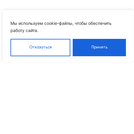
Мы используем cookie-файлы, чтобы обеспечить
работу сайта.
Отказаться
Принять
Каталог
Навигация
Контакты
8 905 555 95 37
Насосы
Главная
Grandfar
Каталог
info@ikrproject.ru
Насосы CNP
товаров
Пн–Пт 09:00–18:00
Насосы DAB
О компании
115114, г Москва, Даниловский р-
Насосы
Проектирование
н, 1-й Кожевнический пер, д. 10
Wellmix
Наше
Мембранные
оборудование