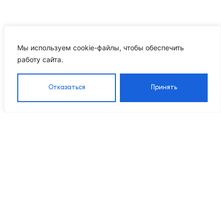
Мы используем cookie-файлы, чтобы обеспечить
работу сайта.
Отказаться
Принять
Каталог
Навигация
Контакты
8 905 555 95 37
Насосы
Главная
Grandfar
Каталог
info@ikrproject.ru
Насосы CNP
товаров
Пн–Пт 09:00–18:00
Насосы DAB
О компании
115114, г Москва, Даниловский р-
Насосы
Проектирование
н, 1-й Кожевнический пер, д. 10
Wellmix
Наше