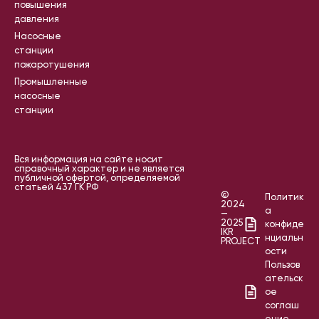
повышения
давления
Насосные
станции
пожаротушения
Промышленные
насосные
станции
Вся информация на сайте носит
справочный характер и не является
публичной офертой, определяемой
статьей 437 ГК РФ
©
Политик
2024
а
—
2025
конфиде
IKR
нциальн
PROJECT
ости
Пользов
ательск
ое
соглаш