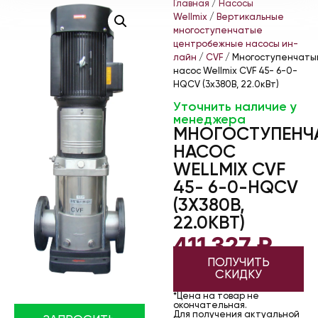
Главная
/
Насосы
Wellmix
/
Вертикальные
многоступенчатые
центробежные насосы ин-
лайн
/
CVF
/ Многоступенчаты
насос Wellmix CVF 45- 6-0-
HQCV (3х380В, 22.0кВт)
Уточнить наличие у
менеджера
МНОГОСТУПЕНЧ
НАСОС
WELLMIX CVF
45- 6-0-HQCV
(3Х380В,
22.0КВТ)
411 327
₽
ПОЛУЧИТЬ
СКИДКУ
*Цена на товар не
окончательная.
Для получения актуальной