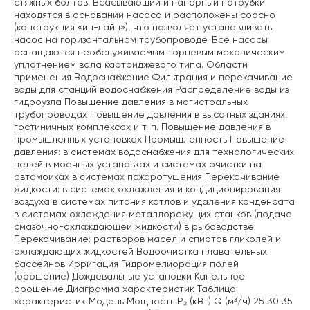
стяжных болтов. Всасывающий и напорный патрубки
находятся в основании насоса и расположены соосно
(конструкция «ин-лайн»), что позволяет устанавливать
насос на горизонтальном трубопроводе. Все насосы
оснащаются необслуживаемым торцевым механическим
уплотнением вала картриджевого типа. Области
применения Водоснабжение Фильтрация и перекачивание
воды для станций водоснабжения Распределение воды из
гидроузла Повышение давления в магистральных
трубопроводах Повышение давления в высотных зданиях,
гостиничных комплексах и т. п. Повышение давления в
промышленных установках Промышленность Повышение
давления: в системах водоснабжения для технологических
целей в моечных установках и системах очистки на
автомойках в системах пожаротушения Перекачивание
жидкости: в системах охлаждения и кондиционирования
воздуха в системах питания котлов и удаления конденсата
в системах охлаждения металлорежущих станков (подача
смазочно-охлаждающей жидкости) в рыбоводстве
Перекачивание: растворов масел и спиртов гликолей и
охлаждающих жидкостей Водоочистка плавательных
бассейнов Ирригация Гидромелиорация полей
(орошение) Дождевальные установки Капельное
орошение Диаграмма характеристик Таблица
характеристик Модель Мощность P₂ (кВт) Q (м³/ч) 25 30 35