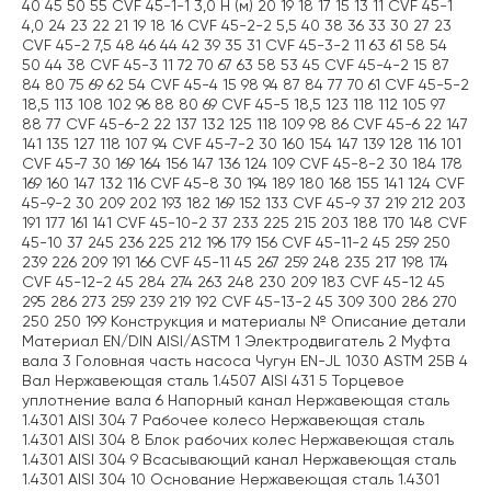
40 45 50 55 CVF 45-1-1 3,0 H (м) 20 19 18 17 15 13 11 CVF 45-1
4,0 24 23 22 21 19 18 16 CVF 45-2-2 5,5 40 38 36 33 30 27 23
CVF 45-2 7,5 48 46 44 42 39 35 31 CVF 45-3-2 11 63 61 58 54
50 44 38 CVF 45-3 11 72 70 67 63 58 53 45 CVF 45-4-2 15 87
84 80 75 69 62 54 CVF 45-4 15 98 94 87 84 77 70 61 CVF 45-5-2
18,5 113 108 102 96 88 80 69 CVF 45-5 18,5 123 118 112 105 97
88 77 CVF 45-6-2 22 137 132 125 118 109 98 86 CVF 45-6 22 147
141 135 127 118 107 94 CVF 45-7-2 30 160 154 147 139 128 116 101
CVF 45-7 30 169 164 156 147 136 124 109 CVF 45-8-2 30 184 178
169 160 147 132 116 CVF 45-8 30 194 189 180 168 155 141 124 CVF
45-9-2 30 209 202 193 182 169 152 133 CVF 45-9 37 219 212 203
191 177 161 141 CVF 45-10-2 37 233 225 215 203 188 170 148 CVF
45-10 37 245 236 225 212 196 179 156 CVF 45-11-2 45 259 250
239 226 209 191 166 CVF 45-11 45 267 259 248 235 217 198 174
CVF 45-12-2 45 284 274 263 248 230 209 183 CVF 45-12 45
295 286 273 259 239 219 192 CVF 45-13-2 45 309 300 286 270
250 250 199 Конструкция и материалы № Описание детали
Материал EN/DIN AISI/ASTM 1 Электродвигатель 2 Муфта
вала 3 Головная часть насоса Чугун EN-JL 1030 ASTM 25B 4
Вал Нержавеющая сталь 1.4507 AISI 431 5 Торцевое
уплотнение вала 6 Напорный канал Нержавеющая сталь
1.4301 AISI 304 7 Рабочее колесо Нержавеющая сталь
1.4301 AISI 304 8 Блок рабочих колес Нержавеющая сталь
1.4301 AISI 304 9 Всасывающий канал Нержавеющая сталь
1.4301 AISI 304 10 Основание Нержавеющая сталь 1.4301