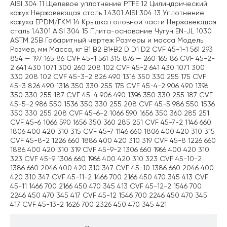
AISI 304 11 Щелевое уплотнение PTFE 12 Цилиндрический
кожух Нержавеющая сталь 1.4301 AISI 304 13 Уплотнение
кожуха EPDM/FKM 14 Крышка головной части Нержавеющая
сталь 1.4301 AISI 304 15 Плита-основание Чугун EN-JL 1030
ASTM 25B Габаритный чертеж Размеры и масса Модель
Размер, мм Масса, кг B1 B2 B1+B2 D D1 D2 CVF 45-1-1 561 293
854 — 197 165 86 CVF 45-1 561 315 876 — 260 165 86 CVF 45-2-
2 641 430 1071 300 260 208 102 CVF 45-2 641 430 1071 300
330 208 102 CVF 45-3-2 826 490 1316 350 330 255 175 CVF
45-3 826 490 1316 350 330 255 175 CVF 45-4-2 906 490 1396
350 330 255 187 CVF 45-4 906 490 1396 350 330 255 187 CVF
45-5-2 986 550 1536 350 330 255 208 CVF 45-5 986 550 1536
350 330 255 208 CVF 45-6-2 1066 590 1656 350 360 285 251
CVF 45-6 1066 590 1656 350 360 285 251 CVF 45-7-2 1146 660
1806 400 420 310 315 CVF 45-7 1146 660 1806 400 420 310 315
CVF 45-8-2 1226 660 1886 400 420 310 319 CVF 45-8 1226 660
1886 400 420 310 319 CVF 45-9-2 1306 660 1966 400 420 310
323 CVF 45-9 1306 660 1966 400 420 310 323 CVF 45-10-2
1386 660 2046 400 420 310 347 CVF 45-10 1386 660 2046 400
420 310 347 CVF 45-11-2 1466 700 2166 450 470 345 413 CVF
45-11 1466 700 2166 450 470 345 413 CVF 45-12-2 1546 700
2246 450 470 345 417 CVF 45-12 1546 700 2246 450 470 345
417 CVF 45-13-2 1626 700 2326 450 470 345 421