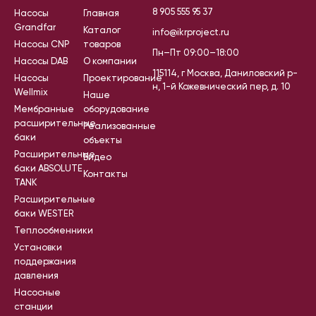
8 905 555 95 37
Насосы
Главная
Grandfar
Каталог
info@ikrproject.ru
Насосы CNP
товаров
Пн–Пт 09:00–18:00
Насосы DAB
О компании
115114, г Москва, Даниловский р-
Насосы
Проектирование
н, 1-й Кожевнический пер, д. 10
Wellmix
Наше
Мембранные
оборудование
расширительные
Реализованные
баки
объекты
Расширительные
Видео
баки ABSOLUTE
Контакты
TANK
Расширительные
баки WESTER
Теплообменники
Установки
поддержания
давления
Насосные
станции