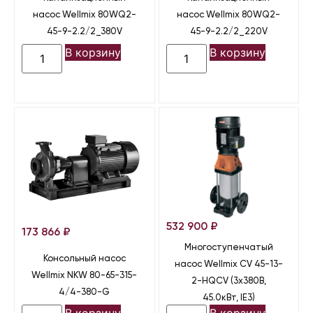
насос Wellmix 80WQ2-
насос Wellmix 80WQ2-
45-9-2.2/2_380V
45-9-2.2/2_220V
В корзину
В корзину
532 900
₽
173 866
₽
Многоступенчатый
Консольный насос
насос Wellmix CV 45-13-
Wellmix NKW 80-65-315-
2-HQCV (3х380В,
4/4-380-G
45.0кВт, IE3)