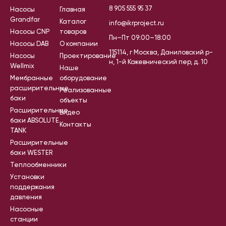
8 905 555 95 37
Насосы
Главная
Grandfar
Каталог
info@ikrproject.ru
Насосы CNP
товаров
Пн–Пт 09:00–18:00
Насосы DAB
О компании
115114, г Москва, Даниловский р-
Насосы
Проектирование
н, 1-й Кожевнический пер, д. 10
Wellmix
Наше
Мембранные
оборудование
расширительные
Реализованные
баки
объекты
Расширительные
Видео
баки ABSOLUTE
Контакты
TANK
Расширительные
баки WESTER
Теплообменники
Установки
поддержания
давления
Насосные
станции