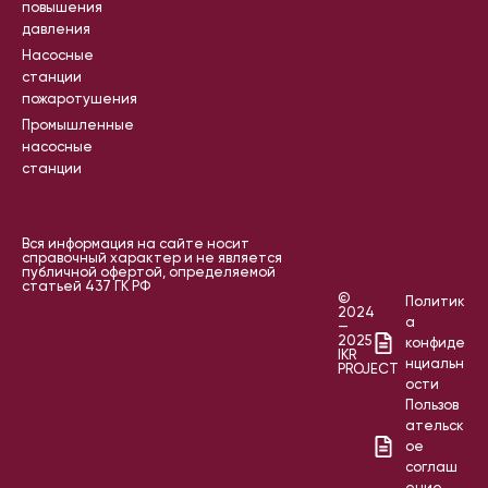
повышения
давления
Насосные
станции
пожаротушения
Промышленные
насосные
станции
Вся информация на сайте носит
справочный характер и не является
публичной офертой, определяемой
статьей 437 ГК РФ
©
Политик
2024
а
—
2025
конфиде
IKR
нциальн
PROJECT
ости
Пользов
ательск
ое
соглаш