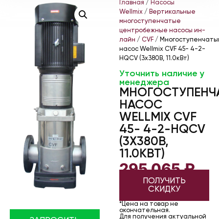
Главная
/
Насосы
Wellmix
/
Вертикальные
многоступенчатые
центробежные насосы ин-
лайн
/
CVF
/ Многоступенчаты
насос Wellmix CVF 45- 4-2-
HQCV (3х380В, 11.0кВт)
Уточнить наличие у
менеджера
МНОГОСТУПЕНЧ
НАСОС
WELLMIX CVF
45- 4-2-HQCV
(3Х380В,
11.0КВТ)
295 065
₽
ПОЛУЧИТЬ
СКИДКУ
*Цена на товар не
окончательная.
Для получения актуальной