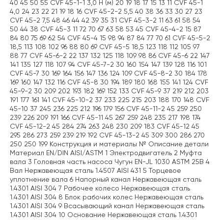
40 45 50 55 CVF 45-1-1 3,0 H (м) 20 19 18 17 15 13 11 CVF 45-1
4,0 24 23 22 21 19 18 16 CVF 45-2-2 5,5 40 38 36 33 30 27 23
CVF 45-2 7,5 48 46 44 42 39 35 31 CVF 45-3-2 11 63 61 58 54
50 44 38 CVF 45-3 11 72 70 67 63 58 53 45 CVF 45-4-2 15 87
84 80 75 69 62 54 CVF 45-4 15 98 94 87 84 77 70 61 CVF 45-5-2
18,5 113 108 102 96 88 80 69 CVF 45-5 18,5 123 118 112 105 97
88 77 CVF 45-6-2 22 137 132 125 118 109 98 86 CVF 45-6 22 147
141 135 127 118 107 94 CVF 45-7-2 30 160 154 147 139 128 116 101
CVF 45-7 30 169 164 156 147 136 124 109 CVF 45-8-2 30 184 178
169 160 147 132 116 CVF 45-8 30 194 189 180 168 155 141 124 CVF
45-9-2 30 209 202 193 182 169 152 133 CVF 45-9 37 219 212 203
191 177 161 141 CVF 45-10-2 37 233 225 215 203 188 170 148 CVF
45-10 37 245 236 225 212 196 179 156 CVF 45-11-2 45 259 250
239 226 209 191 166 CVF 45-11 45 267 259 248 235 217 198 174
CVF 45-12-2 45 284 274 263 248 230 209 183 CVF 45-12 45
295 286 273 259 239 219 192 CVF 45-13-2 45 309 300 286 270
250 250 199 Конструкция и материалы № Описание детали
Материал EN/DIN AISI/ASTM 1 Электродвигатель 2 Муфта
вала 3 Головная часть насоса Чугун EN-JL 1030 ASTM 25B 4
Вал Нержавеющая сталь 1.4507 AISI 431 5 Торцевое
уплотнение вала 6 Напорный канал Нержавеющая сталь
1.4301 AISI 304 7 Рабочее колесо Нержавеющая сталь
1.4301 AISI 304 8 Блок рабочих колес Нержавеющая сталь
1.4301 AISI 304 9 Всасывающий канал Нержавеющая сталь
1.4301 AISI 304 10 Основание Нержавеющая сталь 1.4301