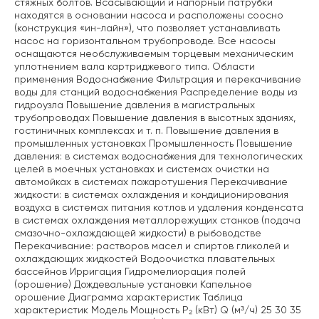
стяжных болтов. Всасывающий и напорный патрубки
находятся в основании насоса и расположены соосно
(конструкция «ин-лайн»), что позволяет устанавливать
насос на горизонтальном трубопроводе. Все насосы
оснащаются необслуживаемым торцевым механическим
уплотнением вала картриджевого типа. Области
применения Водоснабжение Фильтрация и перекачивание
воды для станций водоснабжения Распределение воды из
гидроузла Повышение давления в магистральных
трубопроводах Повышение давления в высотных зданиях,
гостиничных комплексах и т. п. Повышение давления в
промышленных установках Промышленность Повышение
давления: в системах водоснабжения для технологических
целей в моечных установках и системах очистки на
автомойках в системах пожаротушения Перекачивание
жидкости: в системах охлаждения и кондиционирования
воздуха в системах питания котлов и удаления конденсата
в системах охлаждения металлорежущих станков (подача
смазочно-охлаждающей жидкости) в рыбоводстве
Перекачивание: растворов масел и спиртов гликолей и
охлаждающих жидкостей Водоочистка плавательных
бассейнов Ирригация Гидромелиорация полей
(орошение) Дождевальные установки Капельное
орошение Диаграмма характеристик Таблица
характеристик Модель Мощность P₂ (кВт) Q (м³/ч) 25 30 35