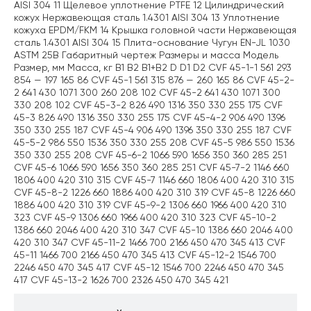
AISI 304 11 Щелевое уплотнение PTFE 12 Цилиндрический
кожух Нержавеющая сталь 1.4301 AISI 304 13 Уплотнение
кожуха EPDM/FKM 14 Крышка головной части Нержавеющая
сталь 1.4301 AISI 304 15 Плита-основание Чугун EN-JL 1030
ASTM 25B Габаритный чертеж Размеры и масса Модель
Размер, мм Масса, кг B1 B2 B1+B2 D D1 D2 CVF 45-1-1 561 293
854 — 197 165 86 CVF 45-1 561 315 876 — 260 165 86 CVF 45-2-
2 641 430 1071 300 260 208 102 CVF 45-2 641 430 1071 300
330 208 102 CVF 45-3-2 826 490 1316 350 330 255 175 CVF
45-3 826 490 1316 350 330 255 175 CVF 45-4-2 906 490 1396
350 330 255 187 CVF 45-4 906 490 1396 350 330 255 187 CVF
45-5-2 986 550 1536 350 330 255 208 CVF 45-5 986 550 1536
350 330 255 208 CVF 45-6-2 1066 590 1656 350 360 285 251
CVF 45-6 1066 590 1656 350 360 285 251 CVF 45-7-2 1146 660
1806 400 420 310 315 CVF 45-7 1146 660 1806 400 420 310 315
CVF 45-8-2 1226 660 1886 400 420 310 319 CVF 45-8 1226 660
1886 400 420 310 319 CVF 45-9-2 1306 660 1966 400 420 310
323 CVF 45-9 1306 660 1966 400 420 310 323 CVF 45-10-2
1386 660 2046 400 420 310 347 CVF 45-10 1386 660 2046 400
420 310 347 CVF 45-11-2 1466 700 2166 450 470 345 413 CVF
45-11 1466 700 2166 450 470 345 413 CVF 45-12-2 1546 700
2246 450 470 345 417 CVF 45-12 1546 700 2246 450 470 345
417 CVF 45-13-2 1626 700 2326 450 470 345 421