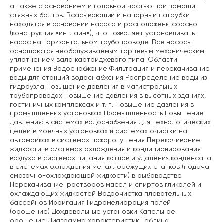
а также с основанием и головной частью при помощи
стяжных болтов. Всасывающий и напорный патрубки
находятся в основании насоса и расположены соосно
(конструкция «ин-лайн»), что позволяет устанавливать
насос на горизонтальном трубопроводе. Все насосы
оснащаются необслуживаемым торцевым механическим
уплотнением вала картриджевого типа. Области
применения Водоснабжение Фильтрация и перекачивание
воды для станций водоснабжения Распределение воды из
гидроузла Повышение давления в магистральных
трубопроводах Повышение давления в высотных зданиях,
гостиничных комплексах и т. п. Повышение давления в
промышленных установках Промышленность Повышение
давления: в системах водоснабжения для технологических
целей в моечных установках и системах очистки на
автомойках в системах пожаротушения Перекачивание
жидкости: в системах охлаждения и кондиционирования
воздуха в системах питания котлов и удаления конденсата
в системах охлаждения металлорежущих станков (подача
смазочно-охлаждающей жидкости) в рыбоводстве
Перекачивание: растворов масел и спиртов гликолей и
охлаждающих жидкостей Водоочистка плавательных
бассейнов Ирригация Гидромелиорация полей
(орошение) Дождевальные установки Капельное
орошение Диаграмма характеристик Таблица