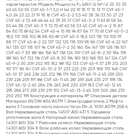
характеристик Модель Мощность P₂ (кВт) Q (м³/ч) 25 30 35
40 45 50 55 CVF 45-1-1 3,0 H (м) 20 19 18 17 15 13 11 CVF 45-1
4,0 24 23 22 21 19 18 16 CVF 45-2-2 5,5 40 38 36 33 30 27 23
CVF 45-2 7,5 48 46 44 42 39 35 31 CVF 45-3-2 11 63 61 58 54
50 44 38 CVF 45-3 11 72 70 67 63 58 53 45 CVF 45-4-2 15 87
84 80 75 69 62 54 CVF 45-4 15 98 94 87 84 77 70 61 CVF 45-5-2
18,5 113 108 102 96 88 80 69 CVF 45-5 18,5 123 118 112 105 97
88 77 CVF 45-6-2 22 137 132 125 118 109 98 86 CVF 45-6 22 147
141 135 127 118 107 94 CVF 45-7-2 30 160 154 147 139 128 116 101
CVF 45-7 30 169 164 156 147 136 124 109 CVF 45-8-2 30 184 178
169 160 147 132 116 CVF 45-8 30 194 189 180 168 155 141 124 CVF
45-9-2 30 209 202 193 182 169 152 133 CVF 45-9 37 219 212 203
191 177 161 141 CVF 45-10-2 37 233 225 215 203 188 170 148 CVF
45-10 37 245 236 225 212 196 179 156 CVF 45-11-2 45 259 250
239 226 209 191 166 CVF 45-11 45 267 259 248 235 217 198 174
CVF 45-12-2 45 284 274 263 248 230 209 183 CVF 45-12 45
295 286 273 259 239 219 192 CVF 45-13-2 45 309 300 286 270
250 250 199 Конструкция и материалы № Описание детали
Материал EN/DIN AISI/ASTM 1 Электродвигатель 2 Муфта
вала 3 Головная часть насоса Чугун EN-JL 1030 ASTM 25B 4
Вал Нержавеющая сталь 1.4507 AISI 431 5 Торцевое
уплотнение вала 6 Напорный канал Нержавеющая сталь
1.4301 AISI 304 7 Рабочее колесо Нержавеющая сталь
1.4301 AISI 304 8 Блок рабочих колес Нержавеющая сталь
1.4301 AISI 304 9 Всасывающий канал Нержавеющая сталь