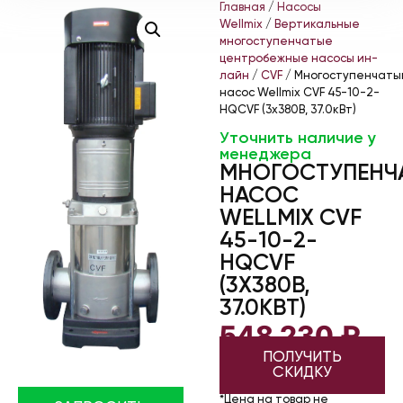
Главная
/
Насосы
Wellmix
/
Вертикальные
многоступенчатые
центробежные насосы ин-
лайн
/
CVF
/ Многоступенчаты
насос Wellmix CVF 45-10-2-
HQCVF (3х380В, 37.0кВт)
Уточнить наличие у
менеджера
МНОГОСТУПЕНЧ
НАСОС
WELLMIX CVF
45-10-2-
HQCVF
(3Х380В,
37.0КВТ)
548 230
₽
ПОЛУЧИТЬ
СКИДКУ
*Цена на товар не