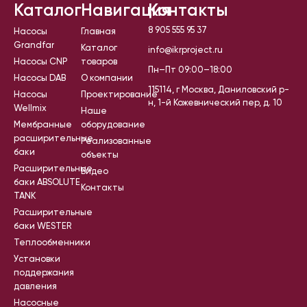
Каталог
Навигация
Контакты
8 905 555 95 37
Насосы
Главная
Grandfar
Каталог
info@ikrproject.ru
Насосы CNP
товаров
Пн–Пт 09:00–18:00
Насосы DAB
О компании
115114, г Москва, Даниловский р-
Насосы
Проектирование
н, 1-й Кожевнический пер, д. 10
Wellmix
Наше
Мембранные
оборудование
расширительные
Реализованные
баки
объекты
Расширительные
Видео
баки ABSOLUTE
Контакты
TANK
Расширительные
баки WESTER
Теплообменники
Установки
поддержания
давления
Насосные