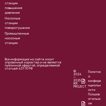
станции
повышения
давления
Насосные
станции
пожаротушения
Промышленные
насосные
станции
Вся информация на сайте носит
справочный характер и не является
публичной офертой, определяемой
статьей 437 ГК РФ
©
Политик
2024
а
—
2025
конфиде
IKR
нциальн
PROJECT
ости
Пользов
ательск
ое