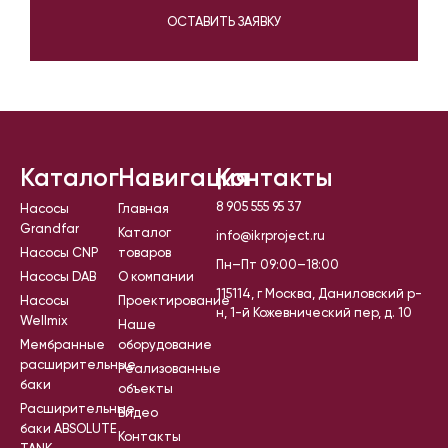
ОСТАВИТЬ ЗАЯВКУ
Каталог
Навигация
Контакты
8 905 555 95 37
Насосы
Главная
Grandfar
Каталог
info@ikrproject.ru
Насосы CNP
товаров
Пн–Пт 09:00–18:00
Насосы DAB
О компании
115114, г Москва, Даниловский р-
Насосы
Проектирование
н, 1-й Кожевнический пер, д. 10
Wellmix
Наше
Мембранные
оборудование
расширительные
Реализованные
баки
объекты
Расширительные
Видео
баки ABSOLUTE
Контакты