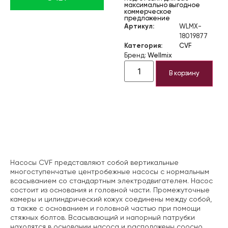
максимально выгодное
коммерческое
предложение
Артикул:
WLMX-
18019877
Категория:
CVF
Бренд:
Wellmix
В корзину
Описание
Насосы CVF представляют собой вертикальные
многоступенчатые центробежные насосы с нормальным
всасыванием со стандартным электродвигателем. Насос
состоит из основания и головной части. Промежуточные
камеры и цилиндрический кожух соединены между собой,
а также с основанием и головной частью при помощи
стяжных болтов. Всасывающий и напорный патрубки
находятся в основании насоса и расположены соосно