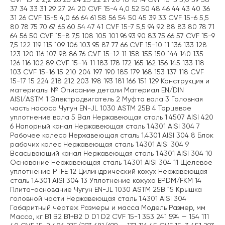
CVF 15-2 2,2 26 25 24 23 22 21 20 18 16 14 CVF 15-3 3,0 39 38
37 34 33 31 29 27 24 20 CVF 15-4 4,0 52 50 48 46 44 43 40 36
31 26 CVF 15-5 4,0 66 64 61 58 56 54 50 45 39 33 CVF 15-6 5,5
80 78 75 70 67 65 60 54 47 41 CVF 15-7 5,5 94 92 88 83 80 78 71
64 56 50 CVF 15-8 7,5 108 105 101 96 93 90 83 75 66 57 CVF 15-9
7,5 122 119 115 109 106 103 95 87 77 66 CVF 15-10 11 136 133 128
123 120 116 107 98 86 76 CVF 15-12 11 158 155 150 144 140 135
126 116 102 89 CVF 15-14 11 183 178 172 165 162 156 145 133 118
103 CVF 15-16 15 210 204 197 190 185 179 168 153 137 118 CVF
15-17 15 224 218 212 203 198 193 181 166 151 129 Конструкция и
материалы № Описание детали Материал EN/DIN
AISI/ASTM 1 Электродвигатель 2 Муфта вала 3 Головная
часть насоса Чугун EN-JL 1030 ASTM 25B 4 Торцевое
уплотнение вала 5 Вал Нержавеющая сталь 1.4507 AISI 420
6 Напорный канал Нержавеющая сталь 1.4301 AISI 304 7
Рабочее колесо Нержавеющая сталь 1.4301 AISI 304 8 Блок
рабочих колес Нержавеющая сталь 1.4301 AISI 304 9
Всасывающий канал Нержавеющая сталь 1.4301 AISI 304 10
Основание Нержавеющая сталь 1.4301 AISI 304 11 Щелевое
уплотнение PTFE 12 Цилиндрический кожух Нержавеющая
сталь 1.4301 AISI 304 13 Уплотнение кожуха EPDM/FKM 14
Плита-основание Чугун EN-JL 1030 ASTM 25B 15 Крышка
головной части Нержавеющая сталь 1.4301 AISI 304
Габаритный чертеж Размеры и масса Модель Размер, мм
Масса, кг B1 B2 B1+B2 D D1 D2 CVF 15-1 353 241 594 — 154 111