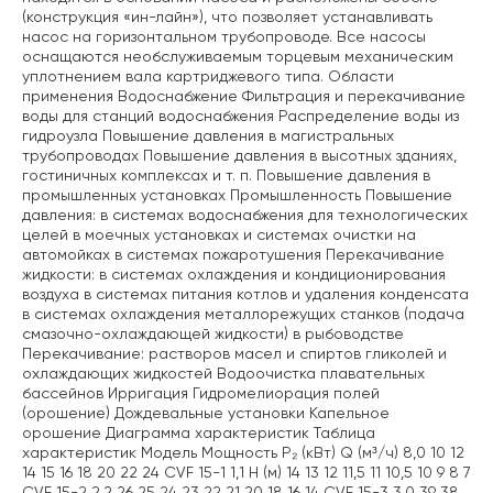
(конструкция «ин-лайн»), что позволяет устанавливать
насос на горизонтальном трубопроводе. Все насосы
оснащаются необслуживаемым торцевым механическим
уплотнением вала картриджевого типа. Области
применения Водоснабжение Фильтрация и перекачивание
воды для станций водоснабжения Распределение воды из
гидроузла Повышение давления в магистральных
трубопроводах Повышение давления в высотных зданиях,
гостиничных комплексах и т. п. Повышение давления в
промышленных установках Промышленность Повышение
давления: в системах водоснабжения для технологических
целей в моечных установках и системах очистки на
автомойках в системах пожаротушения Перекачивание
жидкости: в системах охлаждения и кондиционирования
воздуха в системах питания котлов и удаления конденсата
в системах охлаждения металлорежущих станков (подача
смазочно-охлаждающей жидкости) в рыбоводстве
Перекачивание: растворов масел и спиртов гликолей и
охлаждающих жидкостей Водоочистка плавательных
бассейнов Ирригация Гидромелиорация полей
(орошение) Дождевальные установки Капельное
орошение Диаграмма характеристик Таблица
характеристик Модель Мощность P₂ (кВт) Q (м³/ч) 8,0 10 12
14 15 16 18 20 22 24 CVF 15-1 1,1 H (м) 14 13 12 11,5 11 10,5 10 9 8 7