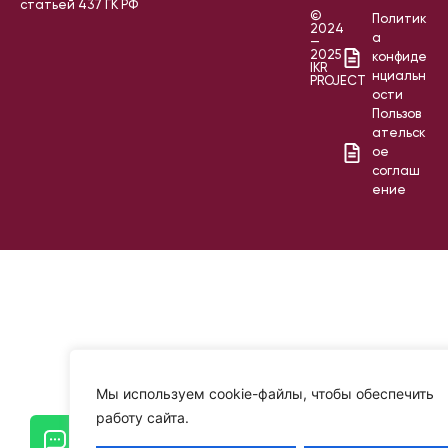
статьей 437 ГК РФ
©
Политик
2024
а
—
2025
конфиде
IKR
нциальн
PROJECT
ости
Пользов
ательск
ое
соглаш
ение
Мы используем cookie-файлы, чтобы обеспечить
работу сайта.