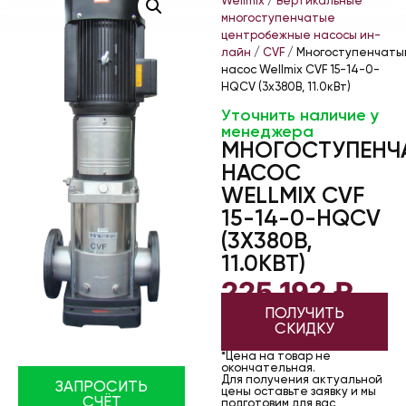
Wellmix
/
Вертикальные
многоступенчатые
центробежные насосы ин-
лайн
/
CVF
/ Многоступенчаты
насос Wellmix CVF 15-14-0-
HQCV (3х380В, 11.0кВт)
Уточнить наличие у
менеджера
МНОГОСТУПЕНЧ
НАСОС
WELLMIX CVF
15-14-0-HQCV
(3Х380В,
11.0КВТ)
225 192
₽
ПОЛУЧИТЬ
СКИДКУ
*Цена на товар не
окончательная.
Для получения актуальной
ЗАПРОСИТЬ
цены оставьте заявку и мы
СЧЁТ
подготовим для вас