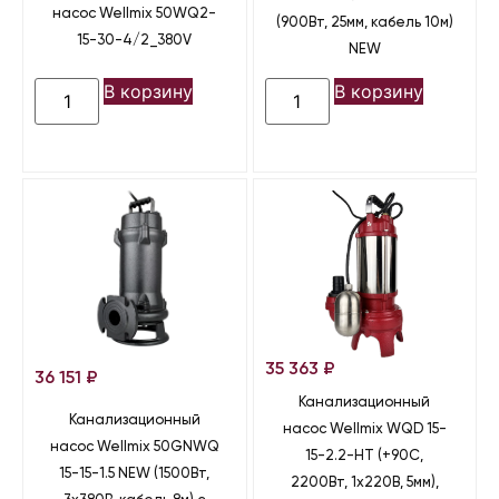
насос Wellmix 50WQ2-
(900Вт, 25мм, кабель 10м)
15-30-4/2_380V
NEW
В корзину
В корзину
35 363
₽
36 151
₽
Канализационный
Канализационный
насос Wellmix WQD 15-
насос Wellmix 50GNWQ
15-2.2-HT (+90С,
15-15-1.5 NEW (1500Вт,
2200Вт, 1х220В, 5мм),