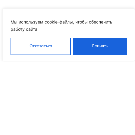
Мы используем cookie-файлы, чтобы обеспечить
работу сайта.
Отказаться
Принять
Каталог
Навигация
Контакты
8 905 555 95 37
Насосы
Главная
Grandfar
Каталог
info@ikrproject.ru
Насосы CNP
товаров
Пн–Пт 09:00–18:00
Насосы DAB
О компании
115114, г Москва, Даниловский р-
Насосы
Проектирование
н, 1-й Кожевнический пер, д. 10
Wellmix
Наше
Мембранные
оборудование