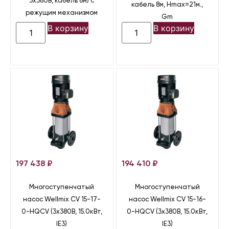
3х380В, кабель 8м) с
кабель 8м, Hmax=21м.,
режущим механизмом
Gm
В корзину
В корзину
197 438
₽
194 410
₽
Многоступенчатый
Многоступенчатый
насос Wellmix CV 15-17-
насос Wellmix CV 15-16-
0-HQCV (3х380В, 15.0кВт,
0-HQCV (3х380В, 15.0кВт,
IE3)
IE3)