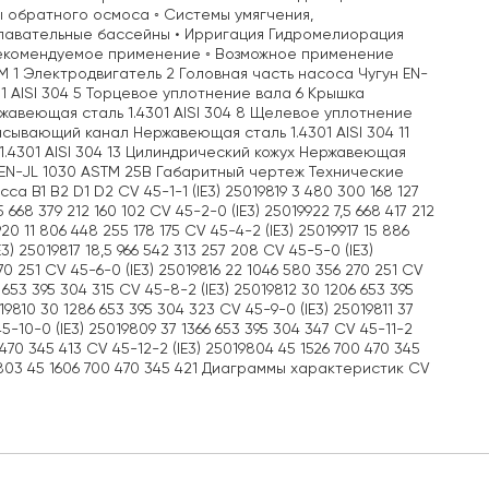
 обратного осмоса ◦ Системы умягчения,
Плавательные бассейны • Ирригация Гидромелиорация
 Рекомендуемое применение ◦ Возможное применение
 1 Электродвигатель 2 Головная часть насоса Чугун EN-
1 AISI 304 5 Торцевое уплотнение вала 6 Крышка
ржавеющая сталь 1.4301 AISI 304 8 Щелевое уплотнение
асывающий канал Нержавеющая сталь 1.4301 AISI 304 11
.4301 AISI 304 13 Цилиндрический кожух Нержавеющая
н EN-JL 1030 ASTM 25B Габаритный чертеж Технические
B1 B2 D1 D2 CV 45-1-1 (IE3) 25019819 3 480 300 168 127
 668 379 212 160 102 CV 45-2-0 (IE3) 25019922 7,5 668 417 212
920 11 806 448 255 178 175 CV 45-4-2 (IE3) 25019917 15 886
3) 25019817 18,5 966 542 313 257 208 CV 45-5-0 (IE3)
70 251 CV 45-6-0 (IE3) 25019816 22 1046 580 356 270 251 CV
6 653 395 304 315 CV 45-8-2 (IE3) 25019812 30 1206 653 395
19810 30 1286 653 395 304 323 CV 45-9-0 (IE3) 25019811 37
5-10-0 (IE3) 25019809 37 1366 653 395 304 347 CV 45-11-2
 470 345 413 CV 45-12-2 (IE3) 25019804 45 1526 700 470 345
019803 45 1606 700 470 345 421 Диаграммы характеристик CV