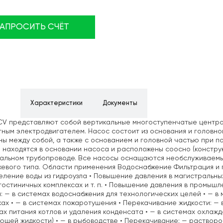
ЗАПРОСИТЬ СЧЁТ
ние
Характеристики
Документы
CV представляют собой вертикальные многоступенчатые центр
ным электродвигателем. Насос состоит из основания и головно
ы между собой, а также с основанием и головной частью при 
 находятся в основании насоса и расположены соосно (конструк
тальном трубопроводе. Все насосы оснащаются необслуживаем
евого типа. Области применения Водоснабжение Фильтрация и 
ление воды из гидроузла • Повышение давления в магистральны
 гостиничных комплексах и т. п. • Повышение давления в промы
: — в системах водоснабжения для технологических целей • — в 
ах • — в системах пожаротушения • Перекачивание жидкости: — 
ах питания котлов и удаления конденсата • — в системах охла
щей жидкости) • — в рыбоводстве • Перекачивание: — растворо