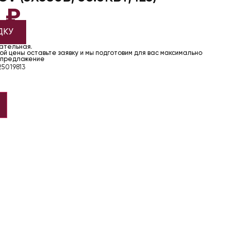
3
₽
ДКУ
чательная.
й цены оставьте заявку и мы подготовим для вас максимально
 предложение
5019813