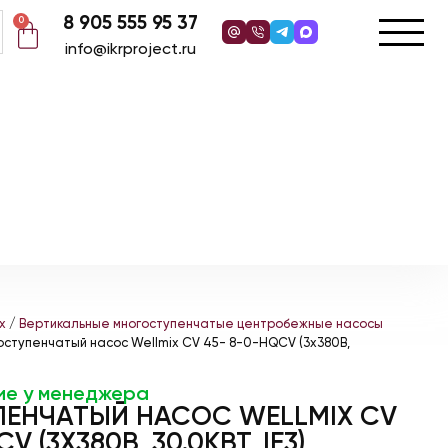
8 905 555 95 37
0
info@ikrproject.ru
x
/
Вертикальные многоступенчатые центробежные насосы
оступенчатый насос Wellmix CV 45- 8-0-HQCV (3х380В,
ие у менеджера
ЕНЧАТЫЙ НАСОС WELLMIX CV
V (3Х380В, 30.0КВТ, IE3)