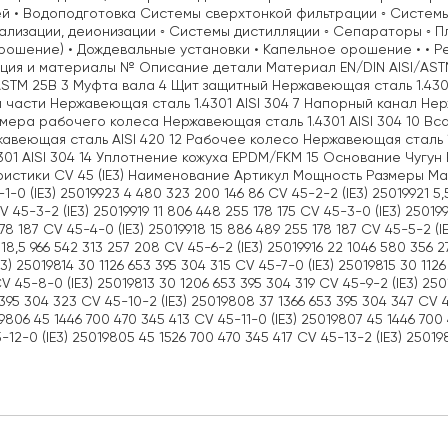
й • Водоподготовка Системы сверхтонкой фильтрации ◦ Системы
лизации, деионизации ◦ Системы дистилляции ◦ Сепараторы ◦ 
рошение) • Дождевальные установки • Капельное орошение • •
ция и материалы № Описание детали Материал EN/DIN AISI/ASTM
ASTM 25B 3 Муфта вала 4 Щит защитный Нержавеющая сталь 1.430
 части Нержавеющая сталь 1.4301 AISI 304 7 Напорный канал Не
амера рабочего колеса Нержавеющая сталь 1.4301 AISI 304 10 Вс
авеющая сталь AISI 420 12 Рабочее колесо Нержавеющая сталь 1
4301 AISI 304 14 Уплотнение кожуха EPDM/FKM 15 Основание Чугу
истики CV 45 (IE3) Наименование Артикул Мощность Размеры Масса 
1-0 (IE3) 25019923 4 480 323 200 146 86 CV 45-2-2 (IE3) 25019921 5,5
V 45-3-2 (IE3) 25019919 11 806 448 255 178 175 CV 45-3-0 (IE3) 25019
78 187 CV 45-4-0 (IE3) 25019918 15 886 489 255 178 187 CV 45-5-2 (IE
18,5 966 542 313 257 208 CV 45-6-2 (IE3) 25019916 22 1046 580 356 2
E3) 25019814 30 1126 653 395 304 315 CV 45-7-0 (IE3) 25019815 30 112
V 45-8-0 (IE3) 25019813 30 1206 653 395 304 319 CV 45-9-2 (IE3) 250
395 304 323 CV 45-10-2 (IE3) 25019808 37 1366 653 395 304 347 CV 4
19806 45 1446 700 470 345 413 CV 45-11-0 (IE3) 25019807 45 1446 700
5-12-0 (IE3) 25019805 45 1526 700 470 345 417 CV 45-13-2 (IE3) 25