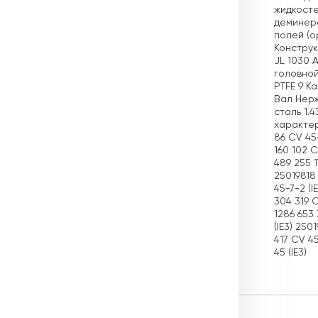
жидкосте
деминера
полей (о
Конструк
JL 1030 
головной
PTFE 9 К
Вал Нерж
сталь 1.
характер
86 CV 45-
160 102 C
489 255 1
25019818 
45-7-2 (I
304 319 C
1286 653 
(IE3) 250
417 CV 4
45 (IE3)