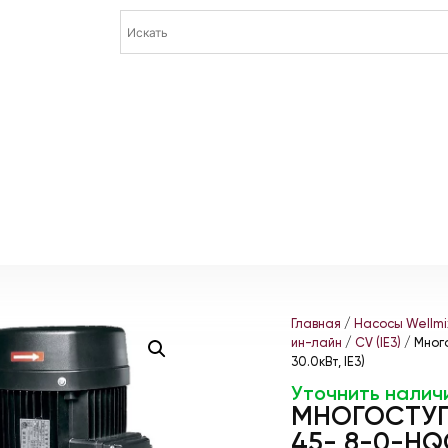
Главная
/
Насосы Wellmi
ин-лайн
/
CV (IE3)
/ Мног
30.0кВт, IE3)
Уточнить налич
МНОГОСТУП
45- 8-0-HQC