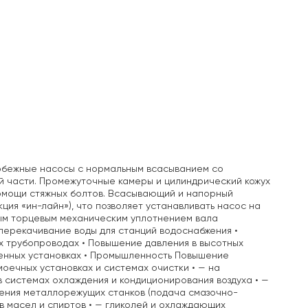
обежные насосы с нормальным всасыванием со
й части. Промежуточные камеры и цилиндрический кожух
помощи стяжных болтов. Всасывающий и напорный
ция «ин-лайн»), что позволяет устанавливать насос на
ым торцевым механическим уплотнением вала
перекачивание воды для станций водоснабжения •
х трубопроводах • Повышение давления в высотных
шленных установках • Промышленность Повышение
моечных установках и системах очистки • — на
в системах охлаждения и кондиционирования воздуха • —
ждения металлорежущих станков (подача смазочно-
в масел и спиртов • — гликолей и охлаждающих