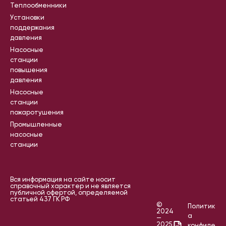
Теплообменники
Установки
поддержания
давления
Насосные
станции
повышения
давления
Насосные
станции
пожаротушения
Промышленные
насосные
станции
Вся информация на сайте носит
справочный характер и не является
публичной офертой, определяемой
статьей 437 ГК РФ
©
Политик
2024
а
—
2025
конфиде