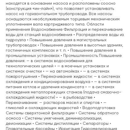
находятся в основании насоса и расположены соосно
(конструкция «ин-лайн»), что позволяет устанавливать
насос на горизонтальном трубопроводе. Все насосы
оснащаются необслуживаемым торцевым механическим
уплотнением вала картриджевого типа. Области
применения Водоснабжение Фильтрация и перекачивание
воды для станций водоснабжения • Распределение воды из
гидроузла • Повышение давления в магистральных
трубопроводах • Повышение давления в высотных зданиях,
гостиничных комплексах и т. п. • Повышение давления в
промышленных установках • Промышленность Повышение
давления: — в системах водоснабжения для
технологических целей • — в моечных установках и
системах очистки • — на автомойках • — в системах
пожаротушения • Перекачивание жидкости: — в системах
охлаждения и кондиционирования воздуха • — в системах
питания котлов и удаления конденсата • — в системах
охлаждения металлорежущих станков (подача смазочно-
охлаждающей жидкости) • — в рыбоводстве •
Перекачивание: — растворов масел и спиртов • —
гликолей и охлаждающих жидкостей • Водоподготовка
Системы сверхтонкой фильтрации ◦ Системы обратного
осмоса ◦ Системы умягчения, деминерализации,
деионизации ◦ Системы дистилляции ◦ Сепараторы ◦
Плавательные бассейны • Ирригация Гидромелиорация