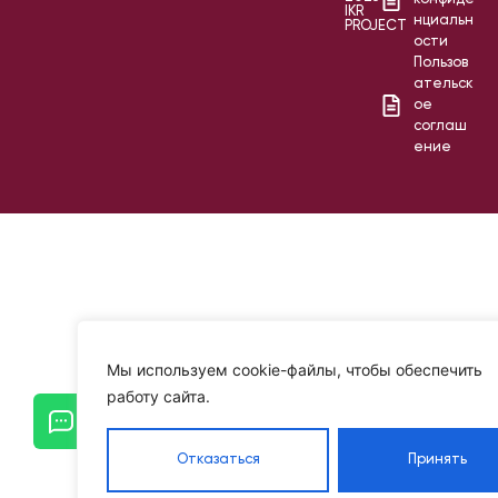
IKR
нциальн
PROJECT
ости
Пользов
ательск
ое
соглаш
ение
Мы используем cookie-файлы, чтобы обеспечить
работу сайта.
Отказаться
Принять