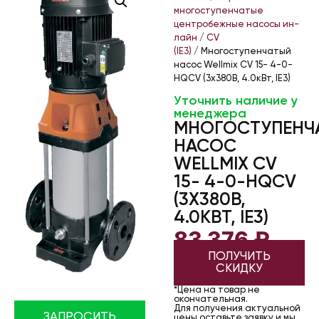
многоступенчатые
центробежные насосы ин-
лайн
/
CV
(IE3)
/ Многоступенчатый
насос Wellmix CV 15- 4-0-
HQCV (3х380В, 4.0кВт, IE3)
Уточнить наличие у
менеджера
МНОГОСТУПЕНЧ
НАСОС
WELLMIX CV
15- 4-0-HQCV
(3Х380В,
4.0КВТ, IE3)
83 376
₽
ПОЛУЧИТЬ
СКИДКУ
*Цена на товар не
окончательная.
Для получения актуальной
ЗАПРОСИТЬ
цены оставьте заявку и мы