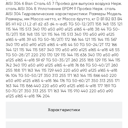
AISI 304 6 Вал Сталь 45 7 Пробка для выпуска воздуха Нерж.
сталь AISI 304 8 Уплотнение EPDM 9 Пробка Нерж. сталь
AISI 304 Гидравлические характеристики: Размеры Модель
Размеры, мм Масса нетто, кг Масса брутто, кг D B1 B2 B3 B4
B5 H1 H2 L1 L2 d1 d2 d3 d4 n-ød5 TG 50-12/2(T) 158 148 135 121
115 144 115 513 340 170 ø50 ø90 ø125 ø165 4-ø18 38 44 TG 50-
15/2(T) 158 148 135 121 115 144 115 513 340 170 ø50 ø90 ø125
ø165 4-ø18 39 45 TG 50-18/2(T) 172 166 144 121 115 144 115 567
340 170 ø50 ø90 ø125 ø165 4-ø18 44 50 TG 50-24/2T 172 166
144 121 115 144 115 587 340 170 ø50 ø90 ø125 ø165 4-ø18 48 55
TG 50-28/2T 220 210 170 129 115 144 115 636 340 170 ø50 ø90
ø125 ø165 4-ø18 59 67 TG 50-35/2T 260 255 188 129 115 144 115
742 340 170 ø50 ø90 ø125 ø165 4-ø18 76 86 TG 50-40/2T 260
255 188 171 163 144 115 729 440 220 ø50 ø90 ø125 ø165 4-ø18
94 104 TG 50-50/2T 350 313 255 171 163 144 115 866 440 220
ø50 ø90 ø125 ø165 4-ø18 164 176 TG 50-60/2T 350 313 255 171
163 144 115 866 440 220 ø50 ø90 ø125 ø165 4-ø18 177 189 TG
50-70/2T 350 313 255 171 163 144 115 910 440 220 ø50 ø90
ø125 ø165 4-ø18 194 204
Характеристики