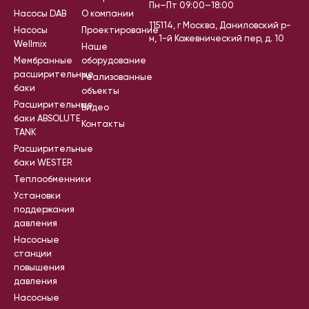
Пн–Пт 09:00–18:00
Насосы DAB
О компании
115114, г Москва, Даниловский р-
Насосы
Проектирование
н, 1-й Кожевнический пер, д. 10
Wellmix
Наше
Мембранные
оборудование
расширительные
Реализованные
баки
объекты
Расширительные
Видео
баки ABSOLUTE
Контакты
TANK
Расширительные
баки WESTER
Теплообменники
Установки
поддержания
давления
Насосные
станции
повышения
давления
Насосные