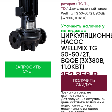
ротором
/
TG, TL,
TD
/ Циркуляционный насос
Wellmix TG 50-50/2T, BQQE
(3х380В, 11.0кВт)
Уточнить наличие у
менеджера
ЦИРКУЛЯЦИОНН
НАСОС
WELLMIX TG
50-50/2T,
BQQE (3Х380В,
11.0КВТ)
ЗАПРОСИТЬ
СЧЁТ
152 356
₽
ПОЛУЧИТЬ
СКИДКУ
*Цена на товар не
окончательная.
Для получения актуальной
цены оставьте заявку и мы
подготовим для вас
максимально выгодное