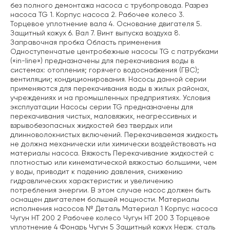
без полного демонтажа насоса с трубопровода. Разрез
насоса TG 1. Корпус насоса 2. Рабочее колесо 3.
Торцевое уплотнение вала 4. Основание двигателя 5.
Защитный кожух 6. Вал 7. Винт выпуска воздуха 8.
Заправочная пробка Область применения
Одноступенчатые центробежные насосы TG с патрубками
(«in-line») предназначены для перекачивания воды в
системах: отопления; горячего водоснабжения (ГВС);
вентиляции; кондиционирования. Насосы данной серии
применяются для перекачивания воды в жилых районах,
учреждениях и на промышленных предприятиях. Условия
эксплуатации Насосы серии TG предназначены для
перекачивания чистых, маловязких, неагрессивных и
взрывобезопасных жидкостей без твердых или
длинноволокнистых включений. Перекачиваемая жидкость
не должна механически или химически воздействовать на
материалы насоса. Вязкость Перекачивание жидкостей с
плотностью или кинематической вязкостью большими, чем
у воды, приводит к падению давления, снижению
гидравлических характеристик и увеличению
потребления энергии. В этом случае насос должен быть
оснащен двигателем большей мощности. Материалы
исполнения насосов № Деталь Материал 1 Корпус насоса
Чугун HT 200 2 Рабочее колесо Чугун HT 200 3 Торцевое
уплотнение 4 Фонарь Чугун 5 Защитный кожух Нерж. сталь