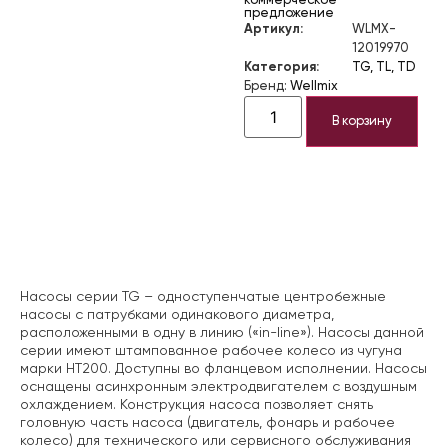
коммерческое
предложение
Артикул:
WLMX-
12019970
Категория:
TG, TL, TD
Бренд:
Wellmix
В корзину
Описание
Насосы серии TG – одноступенчатые центробежные
насосы с патрубками одинакового диаметра,
расположенными в одну в линию («in-line»). Насосы данной
серии имеют штампованное рабочее колесо из чугуна
марки НТ200. Доступны во фланцевом исполнении. Насосы
оснащены асинхронным электродвигателем с воздушным
охлаждением. Конструкция насоса позволяет снять
головную часть насоса (двигатель, фонарь и рабочее
колесо) для технического или сервисного обслуживания