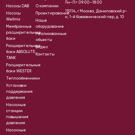
Пн–Пт 09:00–18:00
Насосы DAB
О компании
115114, г Москва, Даниловский р-
Насосы
Проектирование
н, 1-й Кожевнический пер, д. 10
Wellmix
Наше
Мембранные
оборудование
расширительные
Реализованные
баки
объекты
Расширительные
Видео
баки ABSOLUTE
Контакты
TANK
Расширительные
баки WESTER
Теплообменники
Установки
поддержания
давления
Насосные
станции
повышения
давления
Насосные