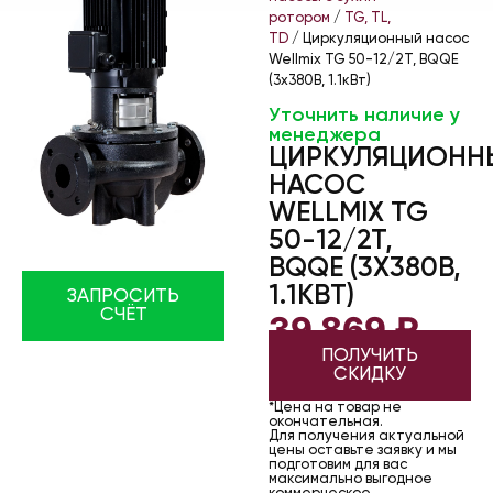
ротором
/
TG, TL,
TD
/ Циркуляционный насос
Wellmix TG 50-12/2T, BQQE
(3х380В, 1.1кВт)
Уточнить наличие у
менеджера
ЦИРКУЛЯЦИОНН
НАСОС
WELLMIX TG
50-12/2T,
BQQE (3Х380В,
1.1КВТ)
ЗАПРОСИТЬ
СЧЁТ
39 869
₽
ПОЛУЧИТЬ
СКИДКУ
*Цена на товар не
окончательная.
Для получения актуальной
цены оставьте заявку и мы
подготовим для вас
максимально выгодное