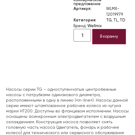
коммерческое
предложение
Артикул:
WLMX-
12019979
Категория:
TG, TL, TD
Бренд:
Wellmix
В корзину
Описание
Насосы серии TG – одноступенчатые центробежные
насосы с патрубками одинакового диаметра,
расположенными в одну в линию («in-line»). Насосы данной
серии имеют штампованное рабочее колесо из чугуна
марки НТ200. Доступны во фланцевом исполнении. Насосы
оснащены асинхронным электродвигателем с воздушным
охлаждением. Конструкция насоса позволяет снять
головную часть насоса (двигатель, фонарь и рабочее
колесо) для технического или сервисного обслуживания