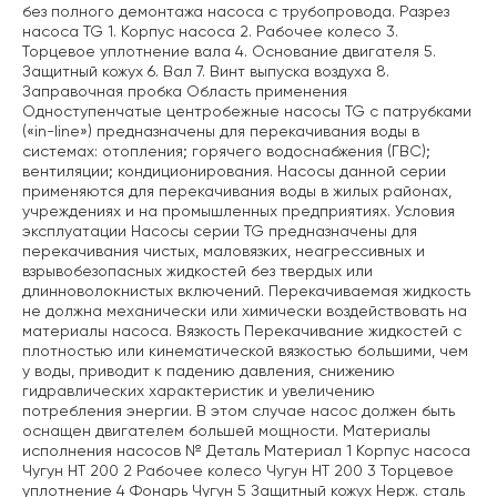
без полного демонтажа насоса с трубопровода. Разрез
насоса TG 1. Корпус насоса 2. Рабочее колесо 3.
Торцевое уплотнение вала 4. Основание двигателя 5.
Защитный кожух 6. Вал 7. Винт выпуска воздуха 8.
Заправочная пробка Область применения
Одноступенчатые центробежные насосы TG с патрубками
(«in-line») предназначены для перекачивания воды в
системах: отопления; горячего водоснабжения (ГВС);
вентиляции; кондиционирования. Насосы данной серии
применяются для перекачивания воды в жилых районах,
учреждениях и на промышленных предприятиях. Условия
эксплуатации Насосы серии TG предназначены для
перекачивания чистых, маловязких, неагрессивных и
взрывобезопасных жидкостей без твердых или
длинноволокнистых включений. Перекачиваемая жидкость
не должна механически или химически воздействовать на
материалы насоса. Вязкость Перекачивание жидкостей с
плотностью или кинематической вязкостью большими, чем
у воды, приводит к падению давления, снижению
гидравлических характеристик и увеличению
потребления энергии. В этом случае насос должен быть
оснащен двигателем большей мощности. Материалы
исполнения насосов № Деталь Материал 1 Корпус насоса
Чугун HT 200 2 Рабочее колесо Чугун HT 200 3 Торцевое
уплотнение 4 Фонарь Чугун 5 Защитный кожух Нерж. сталь