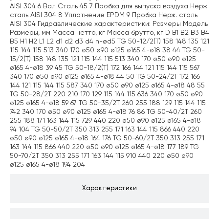
AISI 304 6 Вал Сталь 45 7 Пробка для выпуска воздуха Нерж.
сталь AISI 304 8 Уплотнение EPDM 9 Пробка Нерж. сталь
AISI 304 Гидравлические характеристики: Размеры Модель
Размеры, мм Масса нетто, кг Масса брутто, кг D B1 B2 B3 B4
B5 H1 H2 L1 L2 d1 d2 d3 d4 n-ød5 TG 50-12/2(T) 158 148 135 121
115 144 115 513 340 170 ø50 ø90 ø125 ø165 4-ø18 38 44 TG 50-
15/2(T) 158 148 135 121 115 144 115 513 340 170 ø50 ø90 ø125
ø165 4-ø18 39 45 TG 50-18/2(T) 172 166 144 121 115 144 115 567
340 170 ø50 ø90 ø125 ø165 4-ø18 44 50 TG 50-24/2T 172 166
144 121 115 144 115 587 340 170 ø50 ø90 ø125 ø165 4-ø18 48 55
TG 50-28/2T 220 210 170 129 115 144 115 636 340 170 ø50 ø90
ø125 ø165 4-ø18 59 67 TG 50-35/2T 260 255 188 129 115 144 115
742 340 170 ø50 ø90 ø125 ø165 4-ø18 76 86 TG 50-40/2T 260
255 188 171 163 144 115 729 440 220 ø50 ø90 ø125 ø165 4-ø18
94 104 TG 50-50/2T 350 313 255 171 163 144 115 866 440 220
ø50 ø90 ø125 ø165 4-ø18 164 176 TG 50-60/2T 350 313 255 171
163 144 115 866 440 220 ø50 ø90 ø125 ø165 4-ø18 177 189 TG
50-70/2T 350 313 255 171 163 144 115 910 440 220 ø50 ø90
ø125 ø165 4-ø18 194 204
Характеристики