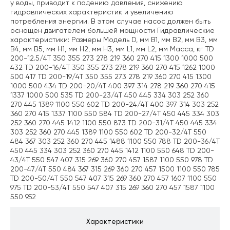
у воды, приводит к падению давления, снижению
гидравлических характеристик и увеличению
потребления энергии. В этом случае насос должен быть
оснащен двигателем большей мощности Гидравлические
характеристики: Размеры Модель D, мм B1, мм B2, мм B3, мм
B4, мм B5, мм H1, мм H2, мм H3, мм L1, мм L2, мм Масса, кг TD
200-12.5/4Т 350 355 273 278 219 360 270 415 1300 1000 500
432 TD 200-16/4Т 350 355 273 278 219 360 270 415 1262 1000
500 417 TD 200-19/4Т 350 355 273 278 219 360 270 415 1300
1000 500 434 TD 200-20/4Т 400 397 314 278 219 360 270 415
1337 1000 500 535 TD 200-23/4Т 450 445 334 303 252 360
270 445 1389 1100 550 602 TD 200-24/4Т 400 397 314 303 252
360 270 415 1337 1100 550 584 TD 200-27/4Т 450 445 334 303
252 360 270 445 1412 1100 550 873 TD 200-31/4Т 450 445 334
303 252 360 270 445 1389 1100 550 602 TD 200-32/4Т 550
484 367 303 252 360 270 445 1488 1100 550 788 TD 200-36/4Т
450 445 334 303 252 360 270 445 1412 1100 550 648 TD 200-
43/4Т 550 547 407 315 269 360 270 457 1587 1100 550 978 TD
200-47/4Т 550 484 367 315 269 360 270 457 1500 1100 550 785
TD 200-50/4Т 550 547 407 315 269 360 270 457 1607 1100 550
975 TD 200-53/4Т 550 547 407 315 269 360 270 457 1587 1100
550 952
Характеристики