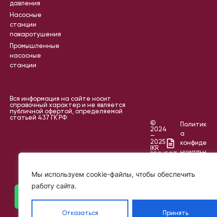
давления
Насосные
станции
пожаротушения
Промышленные
насосные
станции
Вся информация на сайте носит
справочный характер и не является
публичной офертой, определяемой
статьей 437 ГК РФ
©
Политик
2024
а
—
2025
конфиде
IKR
нциальн
PROJECT
ости
Пользов
Мы используем cookie-файлы, чтобы обеспечить
ательск
работу сайта.
ое
соглаш
ение
Отказаться
Принять