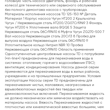
головную часть насоса (двигатель, фонарь и рабочее
колесо) для технического или сервисного обслуживания
без полного демонтажа насоса с трубопровода.
Материалы исполнения насосов TD 125-150 № Деталь
Материал 1 Корпус насоса Чугун HT200 2 Крыльчатка
Чугун / Нержавеющая сталь HT200/ZG07Cr19Ni9 3 Фонарь
Чугун HT200 4 Уплотнение вала BQQE 5 Защита
Нержавеющая сталь 06Cr19Ni10 6 Муфта Чугун ZG270-500 7
Вал насоса Нержавеющая сталь 20Cr13 8 Пробка для
выпуска воздуха Нержавеющая сталь 06Cr19Ni10 9
Уплотнительное кольцо Нитрил NBR 10 Пробка
Нержавеющая сталь 06Cr19Ni10 Область применения
Одноступенчатые центробежные насосы TD с патрубками
(«in-line») предназначены для перекачивания воды в
системах: отопления; горячего водоснабжения (ГВС);
вентиляции; кондиционирования. Насосы данной серии
применяются для перекачивания воды в жилых районах,
учреждениях и на промышленных предприятиях. Условия
эксплуатации Насосы серии TD предназначены для
перекачивания чистых, маловязких, неагрессивных и
взрывобезопасных жидкостей без твердых или
длинноволокнистых включений. Перекачиваемая жидкость
не должна механически или химически воздействовать на
материалы насоса. Вязкость Перекачивание жидкостей с
плотностью или кинематической вязкостью большими, чем