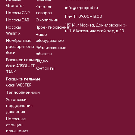
Grandfar
Каталог
info@ikrproject.ru
Насосы CNP
товаров
Пн–Пт 09:00–18:00
Насосы DAB
О компании
115114, г Москва, Даниловский р-
Насосы
Проектирование
н, 1-й Кожевнический пер, д. 10
Wellmix
Наше
Мембранные
оборудование
расширительные
Реализованные
баки
объекты
Расширительные
Видео
баки ABSOLUTE
Контакты
TANK
Расширительные
баки WESTER
Теплообменники
Установки
поддержания
давления
Насосные
станции
повышения