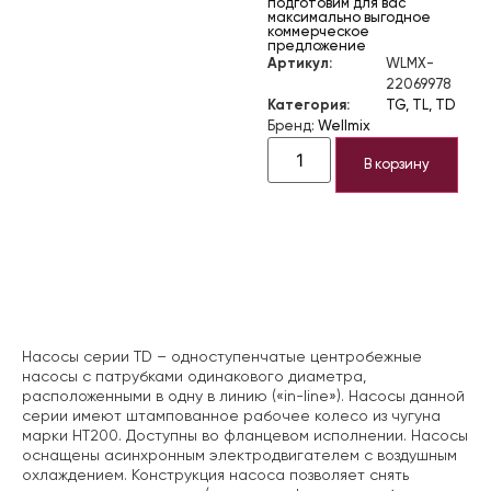
подготовим для вас
максимально выгодное
коммерческое
предложение
Артикул:
WLMX-
22069978
Категория:
TG, TL, TD
Бренд:
Wellmix
В корзину
Описание
Насосы серии TD – одноступенчатые центробежные
насосы с патрубками одинакового диаметра,
расположенными в одну в линию («in-line»). Насосы данной
серии имеют штампованное рабочее колесо из чугуна
марки НТ200. Доступны во фланцевом исполнении. Насосы
оснащены асинхронным электродвигателем с воздушным
охлаждением. Конструкция насоса позволяет снять