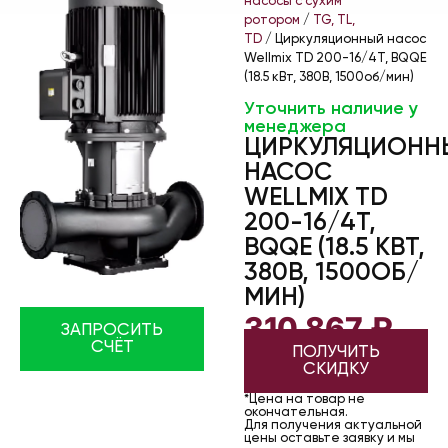
насосы с сухим
ротором
/
TG, TL,
TD
/ Циркуляционный насос
Wellmix TD 200-16/4Т, BQQE
(18.5 кВт, 380В, 1500об/мин)
Уточнить наличие у
менеджера
ЦИРКУЛЯЦИОНН
НАСОС
WELLMIX TD
200-16/4Т,
BQQE (18.5 КВТ,
380В, 1500ОБ/
МИН)
310 867
₽
ЗАПРОСИТЬ
СЧЁТ
ПОЛУЧИТЬ
СКИДКУ
*Цена на товар не
окончательная.
Для получения актуальной
цены оставьте заявку и мы