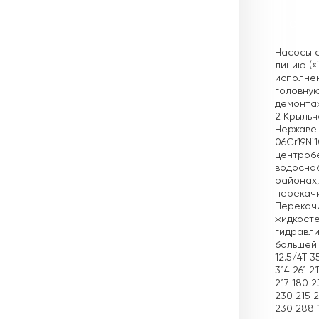
Описа
Насосы с
линию («
исполнен
головную
демонтаж
2 Крыльч
Нержавею
06Cr19Ni
центробе
водоснаб
районах,
перекачи
Перекачи
жидкосте
гидравли
большей 
12.5/4T 3
314 261 2
217 180 
230 215 
230 288 