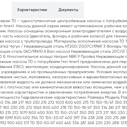
ние
Характеристики
Документы
ерии TD – одноступенчатые центробежные насосы с патрубками
in-line»). Насосы данной серии имеют штампованное рабочее ко
ии. Насосы оснащены асинхронным электродвигателем с воздуш
 часть насоса (двигатель, фонарь и рабочее колесо) для техни
а насоса с трубопровода. Материалы исполнения насосов TD 1
атка Чугун / Нержавеющая сталь HT200/ZG07Cr19Ni9 3 Фонарь Ч
щая сталь 06Cr19Ni10 6 Вал насоса Нержавеющая сталь 20Cr13 
10 8 Уплотнительное кольцо Нитрил NBR 9 Пробка Нержавеющая 
жные насосы TD с патрубками («in-line») предназначены для пер
жения (ГВС); вентиляции; кондиционирования. Насосы данной с
 учреждениях и на промышленных предприятиях. Условия экспл
вания чистых, маловязких, неагрессивных и взрывобезопасных ж
ваемая жидкость не должна механически или химически воздей
й с плотностью или кинематической вязкостью большими, чем у 
ческих характеристик и увеличению потребления энергии. В э
мощности Гидравлические характеристики: Размеры Модель Размеры
50 314 261 217 180 230 215 272 1003 800 400 275 TD 150-15/4T 350 3
17 180 230 215 272 1045 800 400 278 TD 150-18/4T 350 314 261 217 1
230 215 272 1079 800 400 300 TD 150-21/4T 350 355 273 217 180 230
269 1099 800 400 354 TD 150-33/4T 400 397 314 238 208 230 215 269
1192 900 450 511 TD 150-50/4T 450 445 334 267 248 230 230 288 121