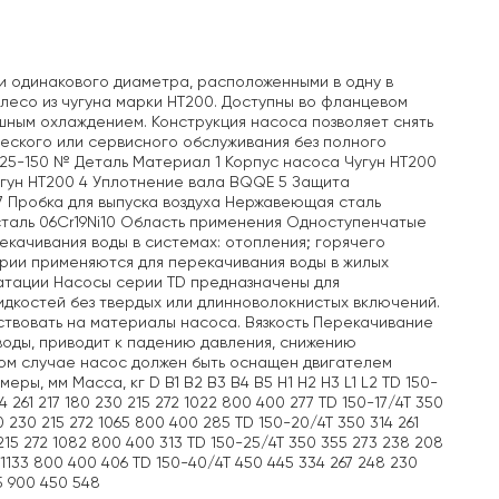
 одинакового диаметра, расположенными в одну в
лесо из чугуна марки НТ200. Доступны во фланцевом
ным охлаждением. Конструкция насоса позволяет снять
ческого или сервисного обслуживания без полного
25-150 № Деталь Материал 1 Корпус насоса Чугун HT200
угун HT200 4 Уплотнение вала BQQE 5 Защита
7 Пробка для выпуска воздуха Нержавеющая сталь
сталь 06Cr19Ni10 Область применения Одноступенчатые
екачивания воды в системах: отопления; горячего
ерии применяются для перекачивания воды в жилых
уатации Насосы серии TD предназначены для
идкостей без твердых или длинноволокнистых включений.
ствовать на материалы насоса. Вязкость Перекачивание
воды, приводит к падению давления, снижению
том случае насос должен быть оснащен двигателем
, мм Масса, кг D B1 B2 B3 B4 B5 H1 H2 H3 L1 L2 TD 150-
14 261 217 180 230 215 272 1022 800 400 277 TD 150-17/4T 350
80 230 215 272 1065 800 400 285 TD 150-20/4T 350 314 261
 215 272 1082 800 400 313 TD 150-25/4T 350 355 273 238 208
 1133 800 400 406 TD 150-40/4T 450 445 334 267 248 230
5 900 450 548