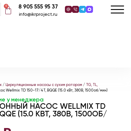
8 905 555 95 37
0
info@ikrproject.ru
x
/
Циркуляционные насосы с сухим ротором
/
TG, TL,
с Wellmix TD 150-17/4Т, BQQE (15.0 кВт, 380В, 1500об/мин)
ие у менеджера
ОННЫЙ НАСОС WELLMIX TD
QQE (15.0 КВТ, 380В, 1500ОБ/