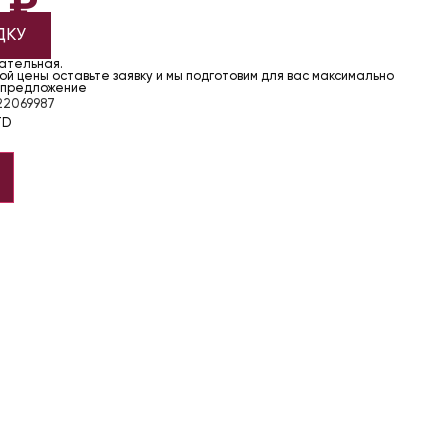
7
₽
ДКУ
чательная.
й цены оставьте заявку и мы подготовим для вас максимально
 предложение
2069987
TD