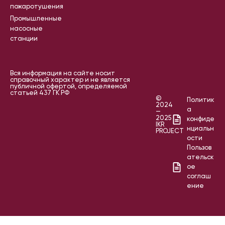
пожаротушения
Промышленные
насосные
станции
Вся информация на сайте носит
справочный характер и не является
публичной офертой, определяемой
статьей 437 ГК РФ
©
Политик
2024
а
—
2025
конфиде
IKR
нциальн
PROJECT
ости
Пользов
ательск
ое
соглаш
ение