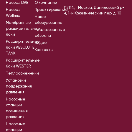
Насосы DAB
О компании
115114, г Москва, Даниловский р-
Насосы
Проектирование
н, 1-й Кожевнический пер, д. 10
Wellmix
Наше
Мембранные
оборудование
расширительные
Реализованные
баки
объекты
Расширительные
Видео
баки ABSOLUTE
Контакты
TANK
Расширительные
баки WESTER
Теплообменники
Установки
поддержания
давления
Насосные
станции
повышения
давления
Насосные
станции