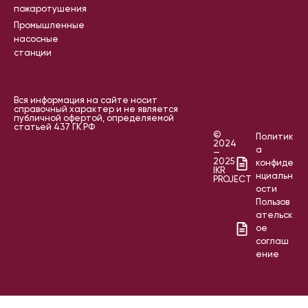
пожаротушения
Промышленные
насосные
станции
Вся информация на сайте носит
справочный характер и не является
публичной офертой, определяемой
статьей 437 ГК РФ
©
Политик
2024
а
—
2025
конфиде
IKR
нциальн
PROJECT
ости
Пользов
ательск
ое
соглаш
ение