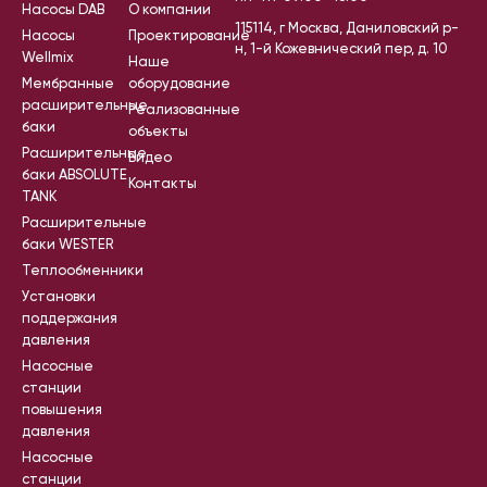
Насосы DAB
О компании
115114, г Москва, Даниловский р-
Насосы
Проектирование
н, 1-й Кожевнический пер, д. 10
Wellmix
Наше
Мембранные
оборудование
расширительные
Реализованные
баки
объекты
Расширительные
Видео
баки ABSOLUTE
Контакты
TANK
Расширительные
баки WESTER
Теплообменники
Установки
поддержания
давления
Насосные
станции
повышения
давления
Насосные
станции