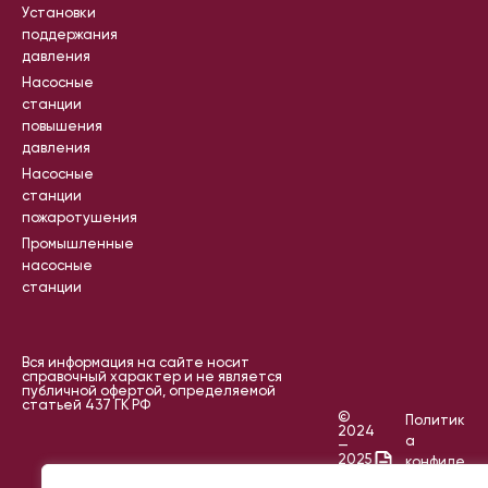
Установки
поддержания
давления
Насосные
станции
повышения
давления
Насосные
станции
пожаротушения
Промышленные
насосные
станции
Вся информация на сайте носит
справочный характер и не является
публичной офертой, определяемой
статьей 437 ГК РФ
©
Политик
2024
а
—
2025
конфиде
IKR
нциальн