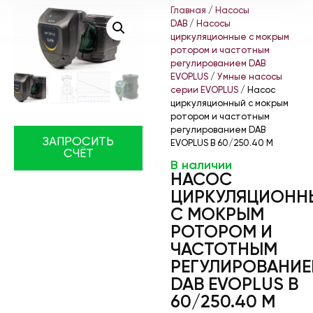
Главная
/
Насосы
DAB
/
Насосы
циркуляционные с мокрым
ротором и частотным
регулированием DAB
EVOPLUS
/
Умные насосы
серии EVOPLUS
/ Насос
циркуляционный с мокрым
ротором и частотным
регулированием DAB
ЗАПРОСИТЬ
EVOPLUS B 60/250.40 M
СЧЁТ
В наличии
НАСОС
ЦИРКУЛЯЦИОНН
С МОКРЫМ
РОТОРОМ И
ЧАСТОТНЫМ
РЕГУЛИРОВАНИ
DAB EVOPLUS B
60/250.40 M