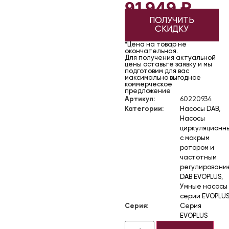
91 949
₽
ПОЛУЧИТЬ
СКИДКУ
*Цена на товар не
окончательная.
Для получения актуальной
цены оставьте заявку и мы
подготовим для вас
максимально выгодное
коммерческое
предложение
Артикул:
60220934
Категории:
Насосы DAB
,
Насосы
циркуляционн
с мокрым
ротором и
частотным
регулировани
DAB EVOPLUS
,
Умные насосы
серии EVOPLU
Серия:
Серия
EVOPLUS