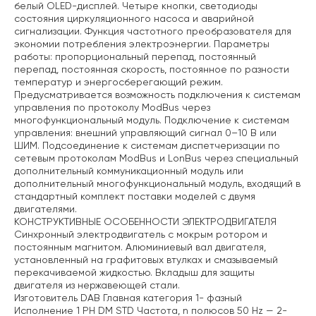
белый OLED-дисплей. Четыре кнопки, светодиоды
состояния циркуляционного насоса и аварийной
сигнализации. Функция частотного преобразователя для
экономии потребления электроэнергии. Параметры
работы: пропорциональный перепад, постоянный
перепад, постоянная скорость, постоянное по разности
температур и энергосберегающий режим.
Предусматривается возможность подключения к системам
управления по протоколу ModBus через
многофункциональный модуль.
Подключение к системам
управления: внешний управляющий сигнал 0–10 В или
ШИМ. Подсоединение к системам диспетчеризации по
сетевым протоколам ModBus и LonBus через специальный
дополнительный коммуникационный модуль или
дополнительный многофункциональный модуль, входящий в
стандартный комплект поставки моделей с двумя
двигателями.
КОНСТРУКТИВНЫЕ ОСОБЕННОСТИ ЭЛЕКТРОДВИГАТЕЛЯ
Синхронный электродвигатель с мокрым ротором и
постоянным магнитом. Алюминиевый вал двигателя,
установленный на графитовых втулках и смазываемый
перекачиваемой жидкостью. Вкладыш для защиты
двигателя из нержавеющей стали.
Изготовитель DAB
Главная категория 1- фазный
Исполнение 1 PH DM STD
Частота, n полюсов 50 Hz — 2-