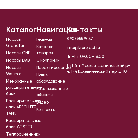
Каталог
Навигация
Контакты
8 905 555 95 37
Насосы
Главная
Grandfar
Каталог
info@ikrproject.ru
Насосы CNP
товаров
Пн–Пт 09:00–18:00
Насосы DAB
О компании
115114, г Москва, Даниловский р-
Насосы
Проектирование
н, 1-й Кожевнический пер, д. 10
Wellmix
Наше
Мембранные
оборудование
расширительные
Реализованные
баки
объекты
Расширительные
Видео
баки ABSOLUTE
Контакты
TANK
Расширительные
баки WESTER
Теплообменники