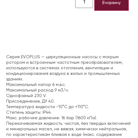
В корзину
Описание
Серия EVOPLUS — циркуляционные насосы с мокрым
ротором и встроенным частотным преобразователем,
используются в системах отопления, вентиляции и
кондиционирования воздуха в жилых и промышленных
зданиях.
Максимальный напор 6 м.в.с.
Максимальный расход 9 м3/ч.
Однофазный 230 V.
Присоединение, ДУ 40.
Температура жидкости -10°C до +110°C.
Степень защиты: IP44.
Макс. рабочее давление: 16 бар (1600 кПа).
Перекачиваемая жидкость: чистая, без твердых включений
и минеральных масел, не вязкая, химически нейтральная,
по характеристикам близкая к воде (макс. содержание