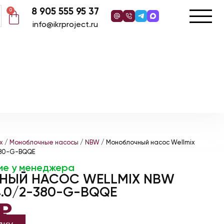
8 905 555 95 37
0
info@ikrproject.ru
x
/
Моноблочные насосы
/
NBW
/ Моноблочный насос Wellmix
380-G-BQQE
ие у менеджера
ЫЙ НАСОС WELLMIX NBW
4.0/2-380-G-BQQE
₽