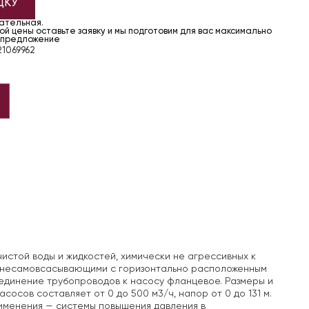
ДКУ
чательная.
й цены оставьте заявку и мы подготовим для вас максимально
 предложение
1069962
стой воды и жидкостей, химически не агрессивных к
 несамовсасывающими с горизонтально расположенным
единение трубопроводов к насосу фланцевое. Размеры и
осов составляет от 0 до 500 м3/ч, напор от 0 до 131 м.
рименения — системы повышения давления в