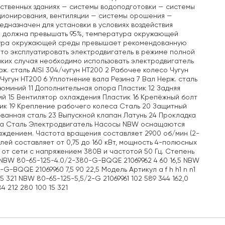
ственных зданиях — системы водоподготовки — системы
ционирования, вентиляции — системы орошения —
едназначен для установки в условиях воздействия
не должна превышать 95%, температура окружающей
ратура окружающей среды превышает рекомендованную
то эксплуатировать электродвигатель в режиме полной
аких случая необходимо использовать электродвигатель
. сталь AISI 304/чугун НТ200 2 Рабочее колесо Чугун
Чугун НТ200 6 Уплотнение вала Резина 7 Вал Нерж. сталь
люминий 11 Дополнительная опора Пластик 12 Задняя
ий 15 Вентилятор охлаждения Пластик 16 Крепёжный болт
ик 19 Крепление рабочего колеса Сталь 20 Защитный
ванная сталь 23 Выпускной клапан Латунь 24 Прокладка
ца Сталь Электродвигатель Насосы NBW оснащаются
аждением. Частота вращения составляет 2900 об/мин (2-
ей составляет от 0,75 до 160 кВт, мощность 4-полюсных
 от сети с напряжением 380В и частотой 50 Гц. Степень
 м NBW 80-65-125-4.0/2-380-G-BQQE 21069962 4 60 16,5 NBW
G-BQQE 21069960 7,5 90 22,5 Модель Артикул a f h h1 n n1
5 321 NBW 80-65-125-5,5/2-G 21069961 102 589 344 162,0
4 212 280 100 15 321