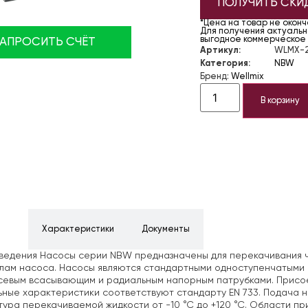
ПОЛУЧИТЬ СКИ
*Цена на товар не окон
Для получения актуально
выгодное коммерческое
ЗАПРОСИТЬ СЧЁТ
Артикул:
WLMX-2
Категория:
NBW
Бренд:
Wellmix
В корзину
ние
Характеристики
Документы
едения Насосы серии NBW предназначены для перекачивания чи
лам насоса. Насосы являются стандартными одноступенчатыми
севым всасывающим и радиальным напорным патрубками. Присо
ные характеристики соответствуют стандарту EN 733. Подача нас
ура перекачиваемой жидкости от -10 °С до +120 °С. Области п