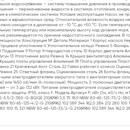
ьном водоснабжении — системы повышения давления в производ
шения — перекачивание жидкости в системах отопления, конди
ия в климатических системах Условия эксплуатации Насос не пр
ных и взрывоопасных сред. Относительная влажность воздуха 
лжна находится в диапазоне от -10 °С до +50 °С. Если темпе
ьную температуру или максимальную высоту над уровнем моря, 
 не рекомендуется по причине недостаточного охлаждения. В т
мощности. Конструкция № Деталь Материал 1 Корпус насоса Нерж
Торцевое уплотнение 4 Уплотнительное кольцо Резина 5 Фонарь 
 8 Подшипник 9 Ротор Углеродистая сталь 10 Корпус двигателя А
угун 13 Уплотнение вала Резина 14 Крышка вентилятора Алюмин
 Крышка платы управления Алюминий 18 Плата управления Пласт
зина 21 Крепёжный болт Сталь 22 Гайка рабочего колеса Оцинко
Резина 25 Ответный фланец Оцинкованная сталь 26 Болты флан
ными электродвигателями закрытого типа с вентиляторным охл
) или 1450 об/мин (4-полюсные). Мощность 2-полюсных двигател
ей — от 3 до 132 кВт. Питание электродвигателя осуществляется
влаго-защиты: IP55, класс F. Модель Артикул P, кВт Ǫн, м3/ч Hн,
5-5.5/2-380-G-BQQE 21069961 5,5 75 18,9 NBW 80-65-125-7.5/2-380-
 NBW 80-65-125-4/2-G 21069962 102 589 344 162,0 284 212 280 100 1
80 100 15 321 NBW 80-65-125-7,5/2-G 21069960 102 589 344 162,0 28