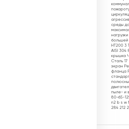
коммунал
пожароту
циркуляц
агрессив
среды до
максимал
нагрузки
большей 
НТ200 3 
AISI 304
крышка Ч
Сталь 17
экран Ре
фланца 
стандарт
полюсные
двигател
пыле- и 
80-65-12
n2 b s w
284 212 2