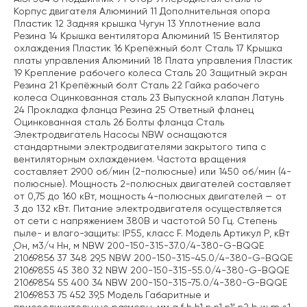
Корпус двигателя Алюминий 11 Дополнительная опора
Пластик 12 Задняя крышка Чугун 13 Уплотнение вала
Резина 14 Крышка вентилятора Алюминий 15 Вентилятор
охлаждения Пластик 16 Крепёжный болт Сталь 17 Крышка
платы управления Алюминий 18 Плата управления Пластик
19 Крепление рабочего колеса Сталь 20 Защитный экран
Резина 21 Крепёжный болт Сталь 22 Гайка рабочего
колеса Оцинкованная сталь 23 Выпускной клапан Латунь
24 Прокладка фланца Резина 25 Ответный фланец
Оцинкованная сталь 26 Болты фланца Сталь
Электродвигатель Насосы NBW оснащаются
стандартными электродвигателями закрытого типа с
вентиляторным охлаждением. Частота вращения
составляет 2900 об/мин (2-полюсные) или 1450 об/мин (4-
полюсные). Мощность 2-полюсных двигателей составляет
от 0,75 до 160 кВт, мощность 4-полюсных двигателей — от
3 до 132 кВт. Питание электродвигателя осуществляется
от сети с напряжением 380В и частотой 50 Гц. Степень
пыле- и влаго-защиты: IP55, класс F. Модель Артикул P, кВт
Ǫн, м3/ч Hн, м NBW 200-150-315-37.0/4-380-G-BQQE
21069856 37 348 29,5 NBW 200-150-315-45.0/4-380-G-BQQE
21069855 45 380 32 NBW 200-150-315-55.0/4-380-G-BQQE
21069854 55 400 34 NBW 200-150-315-75.0/4-380-G-BQQE
21069853 75 452 39,5 Модель Габаритные и