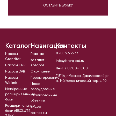
ОСТАВИТЬ ЗАЯВКУ
Каталог
Навигация
Контакты
8 905 555 95 37
Насосы
Главная
Grandfar
Каталог
info@ikrproject.ru
Насосы CNP
товаров
Пн–Пт 09:00–18:00
Насосы DAB
О компании
115114, г Москва, Даниловский р-
Насосы
Проектирование
н, 1-й Кожевнический пер, д. 10
Wellmix
Наше
Мембранные
оборудование
расширительные
Реализованные
баки
объекты
Расширительные
Видео
баки ABSOLUTE
Контакты