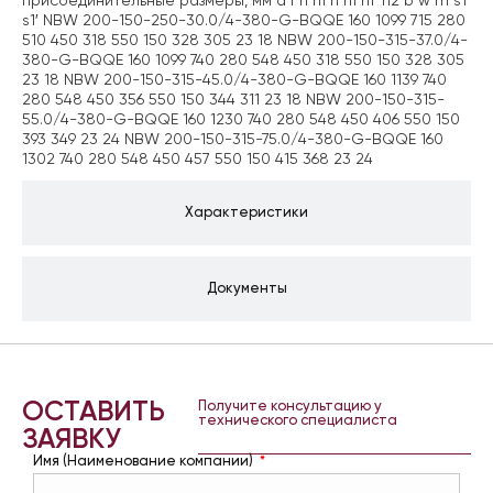
присоединительные размеры, мм a f h h1 n n1 n1′ n2 b w m s1
s1′ NBW 200-150-250-30.0/4-380-G-BQQE 160 1099 715 280
510 450 318 550 150 328 305 23 18 NBW 200-150-315-37.0/4-
380-G-BQQE 160 1099 740 280 548 450 318 550 150 328 305
23 18 NBW 200-150-315-45.0/4-380-G-BQQE 160 1139 740
280 548 450 356 550 150 344 311 23 18 NBW 200-150-315-
55.0/4-380-G-BQQE 160 1230 740 280 548 450 406 550 150
393 349 23 24 NBW 200-150-315-75.0/4-380-G-BQQE 160
1302 740 280 548 450 457 550 150 415 368 23 24
Характеристики
Документы
ОСТАВИТЬ
Получите консультацию у
технического специалиста
ЗАЯВКУ
Имя (Наименование компании)