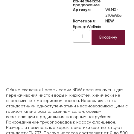
коммерческое
предложение
Артикул:
WLMX-
21069855
Категория:
NBW
Бренд:
Wellmix
В корзину
Описание
Общие сведения Насосы серии NBW предназначены для
перекачивания чистой воды и жидкостей, химически не
агрессивных к материалам насоса. Насосы являются
стандартными одноступенчатыми несамовсасывающими с
горизонтально расположенным валом, осевым
всасывающим и радиальным напорным патрубками.
Присоединение трубопроводов к насосу фланцевое.
Размеры и номинальные характеристики соответствуют
стандарту EN 733. Подача насосов составляет от 0 до 500