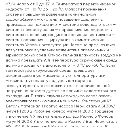
м3/ч, напор от 0 до 131 м. Температура перекачиваемой
жидкости от -10 °С до +120 °С. Области применения —
системы повышения давления в коммунальном
водоснабжении — системы повышения давления в
производственных зданиях — системы водоподготовки —
системы пожаротушения — перекачивание жидкости в
системах отопления, кондиционирования, вентиляции —
системы орошения — циркуляция в климатических
системах Условия эксплуатации Насос не предназначен
для установки в условиях воздействия агрессивных и
взрывоопасных сред. Относительная влажность воздуха не
должна превышать 95%, температура окружающей среды
должна находится в диапазоне от -10 °С до +50 °С. Если
температура окружающей среды превышает
рекомендованную максимальную температуру или
максимальную высоту над уровнем моря, то
эксплуатировать электродвигатель в режиме полной
нагрузки не рекомендуется по причине недостаточного
охлаждения. В таких случая необходимо использовать
электродвигатель большей мощности. Конструкция №
Деталь Материал 1 Корпус насоса Нерж. сталь AISI 304/
чугун НТ200 2 Рабочее колесо Чугун НТ200 3 Торцевое
уплотнение 4 Уплотнительное кольцо Резина 5 Фонарь
Чугун НТ200 6 Уплотнение вала Резина 7 Вал Нерж. сталь
AISI 304 8 Подшипник 9 Ротор Углеродистая сталь 10