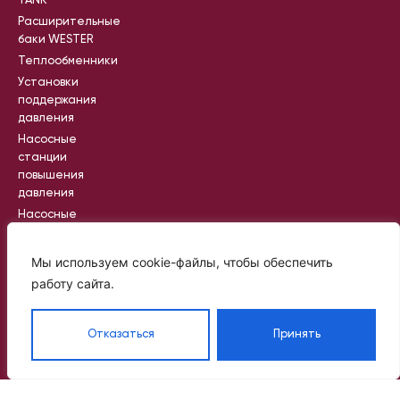
TANK
Расширительные
баки WESTER
Теплообменники
Установки
поддержания
давления
Насосные
станции
повышения
давления
Насосные
станции
пожаротушения
Мы используем cookie-файлы, чтобы обеспечить
Промышленные
работу сайта.
насосные
станции
Отказаться
Принять
Вся информация на сайте носит
справочный характер и не является
публичной офертой, определяемой