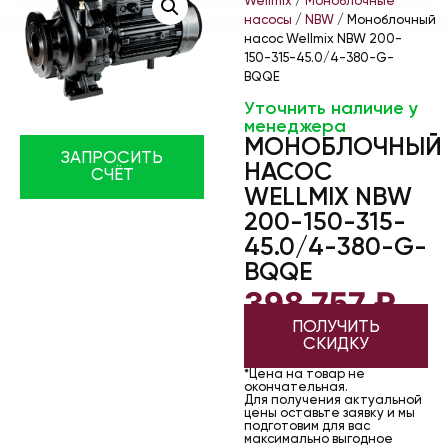
Wellmix
/
Моноблочные
насосы
/
NBW
/ Моноблочный
насос Wellmix NBW 200-
150-315-45.0/4-380-G-
BQQE
Уточнить наличие у
менеджера
МОНОБЛОЧНЫЙ
ЗАПРОСИТЬ
НАСОС
СЧЁТ
WELLMIX NBW
200-150-315-
45.0/4-380-G-
BQQE
398 757
₽
ПОЛУЧИТЬ
СКИДКУ
*Цена на товар не
окончательная.
Для получения актуальной
цены оставьте заявку и мы
подготовим для вас
максимально выгодное