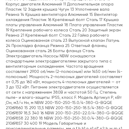
Корпус двигателя Алюминий 11 Дополнительная опора
Пластик 12 Задняя крышка Чугун 13 Уплотнение вала
Резина 14 Крышка вентилятора Алюминий 15 Вентилятор
охлаждения Пластик 16 Крепёжный болт Сталь 17 Крышка
платы управления Алюминий 18 Плата управления Пластик
19 Крепление рабочего колеса Сталь 20 Защитный экран
Резина 21 Крепёжный болт Сталь 22 Гайка рабочего
колеса Оцинкованная сталь 23 Выпускной клапан Латунь
24 Прокладка фланца Резина 25 Ответный фланец
Оцинкованная сталь 26 Болты фланца Сталь
Электродвигатель Насосы NBW оснащаются
стандартными электродвигателями закрытого типа с
вентиляторным охлаждением. Частота вращения
составляет 2900 об/мин (2-полюсные) или 1450 об/мин (4-
полюсные). Мощность 2-полюсных двигателей составляет
от 0,75 до 160 кВт, мощность 4-полюсных двигателей — от
3 до 132 кВт. Питание электродвигателя осуществляется
от сети с напряжением 380В и частотой 50 Гц. Степень
пыле- и влаго-защиты: IP55, класс F. Модель Артикул P, кВт
Ǫн, м3/ч Hн, м NBW 200-150-250-15.0/4-380-G-BQQE
21069860 15 290 13,5 NBW 200-150-250-18.5/4-380-G-BQQE
21069859 18,5 340 16 NBW 200-150-250-22.0/4-380-G-BQQE
21069858 22 380 18 NBW 200-150-250-30.0/4-380-G-BQQE
21069857 30 400 19 Модель Габаритные и
присоединительные размеры, мм a f h h1 n n1 n1′ n2 b w m s1