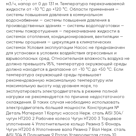
м3/ч, напор от 0 до 131 м. Температура перекачиваемой
жидкости от -10 °С до +120 °С. Области применения —
системы повышения давления в коммунальном
водоснабжении — системы повышения давления в
производственных зданиях — системы водоподготовки —
системы пожаротушения — перекачивание жидкости в
системах отопления, кондиционирования, вентиляции —
системы орошения — циркуляция в климатических
системах Условия эксплуатации Насос не предназначен
для установки в условиях воздействия агрессивных и
взрывоопасных сред. Относительная влажность воздуха не
должна превышать 95%, температура окружающей среды
должна находится в диапазоне от -10 °С до +50 °С. Если
температура окружающей среды превышает
рекомендованную максимальную температуру или
максимальную высоту над уровнем моря, то
эксплуатировать электродвигатель в режиме полной
нагрузки не рекомендуется по причине недостаточного
охлаждения. В таких случая необходимо использовать
электродвигатель большей мощности. Конструкция №
Деталь Материал 1 Корпус насоса Нерж. сталь AISI 304/
чугун НТ200 2 Рабочее колесо Чугун НТ200 3 Торцевое
уплотнение 4 Уплотнительное кольцо Резина 5 Фонарь
Чугун НТ200 6 Уплотнение вала Резина 7 Вал Нерж. сталь
AISI 304 8 Подшипник 9 Ротор Углеродистая сталь 10