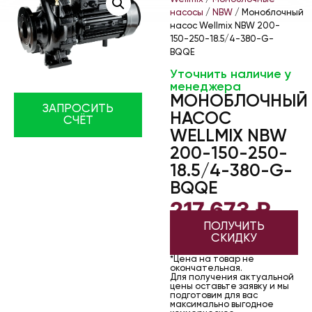
насосы
/
NBW
/ Моноблочный
насос Wellmix NBW 200-
150-250-18.5/4-380-G-
BQQE
Уточнить наличие у
менеджера
МОНОБЛОЧНЫЙ
ЗАПРОСИТЬ
НАСОС
СЧЁТ
WELLMIX NBW
200-150-250-
18.5/4-380-G-
BQQE
217 673
₽
ПОЛУЧИТЬ
СКИДКУ
*Цена на товар не
окончательная.
Для получения актуальной
цены оставьте заявку и мы
подготовим для вас
максимально выгодное