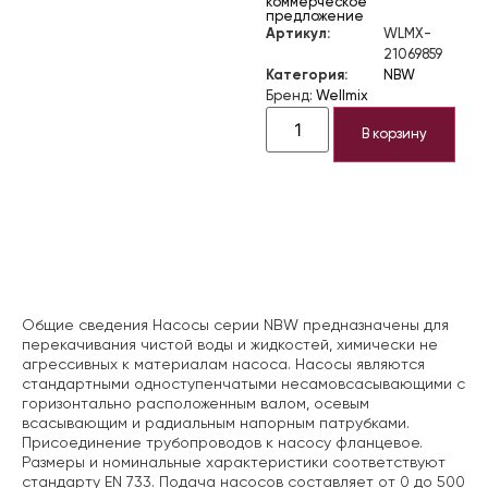
коммерческое
предложение
Артикул:
WLMX-
21069859
Категория:
NBW
Бренд:
Wellmix
В корзину
Описание
Общие сведения Насосы серии NBW предназначены для
перекачивания чистой воды и жидкостей, химически не
агрессивных к материалам насоса. Насосы являются
стандартными одноступенчатыми несамовсасывающими с
горизонтально расположенным валом, осевым
всасывающим и радиальным напорным патрубками.
Присоединение трубопроводов к насосу фланцевое.
Размеры и номинальные характеристики соответствуют
стандарту EN 733. Подача насосов составляет от 0 до 500