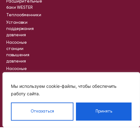
Расширительные
баки WESTER
Теплообменники
Установки
поддержания
давления
Насосные
станции
повышения
давления
Насосные
станции
пожаротушения
Мы используем cookie-файлы, чтобы обеспечить
Промышленные
работу сайта.
насосные
станции
Отказаться
Принять
Вся информация на сайте носит
справочный характер и не является
публичной офертой, определяемой
статьей 437 ГК РФ
©
Политик