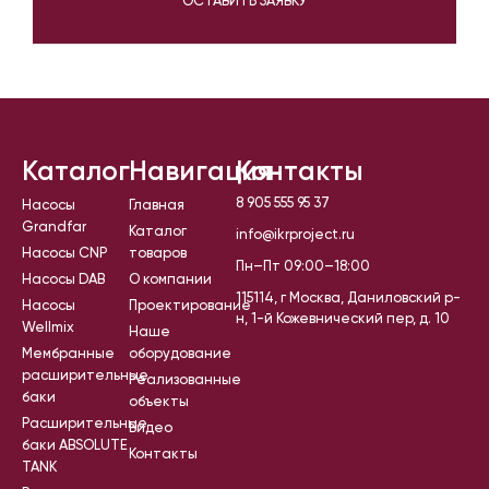
ОСТАВИТЬ ЗАЯВКУ
Каталог
Навигация
Контакты
8 905 555 95 37
Насосы
Главная
Grandfar
Каталог
info@ikrproject.ru
Насосы CNP
товаров
Пн–Пт 09:00–18:00
Насосы DAB
О компании
115114, г Москва, Даниловский р-
Насосы
Проектирование
н, 1-й Кожевнический пер, д. 10
Wellmix
Наше
Мембранные
оборудование
расширительные
Реализованные
баки
объекты
Расширительные
Видео
баки ABSOLUTE
Контакты
TANK