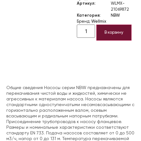
Артикул:
WLMX-
21069872
Категория:
NBW
Бренд:
Wellmix
В корзину
Описание
Общие сведения Насосы серии NBW предназначены для
перекачивания чистой воды и жидкостей, химически не
агрессивных к материалам насоса. Насосы являются
стандартными одноступенчатыми несамовсасывающими с
горизонтально расположенным валом, осевым
всасывающим и радиальным напорным патрубками.
Присоединение трубопроводов к насосу фланцевое.
Размеры и номинальные характеристики соответствуют
стандарту EN 733. Подача насосов составляет от 0 до 500
м3/ч, напор от 0 до 131 м. Температура перекачиваемой