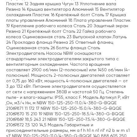
Пластик 12 Задняя крышка Чугун 13 Уплотнение вала
Резина 14 Крышка вентилятора Алюминий 15 Вентилятор
охлаждения Пластик 16 Крепёжный болт Сталь 17 Крышка
платы управления Алюминий 18 Плата управления Пластик
19 Крепление рабочего колеса Сталь 20 Защитный экран
Резина 21 Крепёжный болт Сталь 22 Гайка рабочего
колеса Оцинкованная сталь 23 Выпускной клапан Латунь
24 Прокладка фланца Резина 25 Ответный фланец
Оцинкованная сталь 26 Болты фланца Сталь
Электродвигатель Насосы NBW оснащаются
стандартными электродвигателями закрытого типа с
вентиляторным охлаждением. Частота вращения
составляет 2900 об/мин (2-полюсные) или 1450 об/мин (4-
полюсные). Мощность 2-полюсных двигателей составляет
от 0,75 до 160 кВт, мощность 4-полюсных двигателей — от
3 до 132 кВт. Питание электродвигателя осуществляется
от сети с напряжением 380В и частотой 50 Гц. Степень
пыле- и влаго-защиты: IP55, класс F. Модель Артикул P, кВт
Ǫн, м3/ч Hн, м NBW 150-125-250-11.0/4-380-G-BQQE
21069871 11 172 17 NBW 150-125-250-15.0/4-380-G-BQQE
21069870 15 210 19 NBW 150-125-250-18.5/4-380-G-BQQE
21069869 18,5 243 21 NBW 150-125-250-7.5/4-380-G-BQQE
21069872 7,5 120 14,5 Модель Габаритные и
присоединительные размеры, мм a f h h1 n n1 n1′ n2 b w m s1
s1′ NBW 150-125-250-11.0/4-380-G-BQQE 140 888 605 250