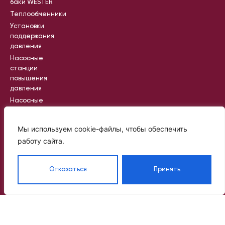
баки WESTER
Теплообменники
Установки
поддержания
давления
Насосные
станции
повышения
давления
Насосные
станции
пожаротушения
Мы используем cookie-файлы, чтобы обеспечить
Промышленные
работу сайта.
насосные
станции
Отказаться
Принять
Вся информация на сайте носит
справочный характер и не является
публичной офертой, определяемой
статьей 437 ГК РФ
©
Политик
2024
а