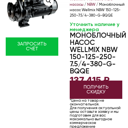
насосы
/
NBW
/ Моноблочный
насос Wellmix NBW 150-125-
250-7.5/4-380-G-BQQE
Уточнить наличие у
менеджера
МОНОБЛОЧНЫЙ
НАСОС
ЗАПРОСИТЬ
СЧЁТ
WELLMIX NBW
150-125-250-
7.5/4-380-G-
BQQE
137 415
₽
ПОЛУЧИТЬ
СКИДКУ
*Цена на товар не
окончательная.
Для получения актуальной
цены оставьте заявку и мы
подготовим для вас
максимально выгодное
коммерческое
предложение