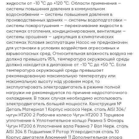
жидкости от -10 °С до +120 °С. Области применения —
системы повышения давления в коммунальном
водоснабжении — системы повышения давления в
производственных зданиях — системы водоподготовки —
системы пожаротушения — перекачивание жидкости в
системах отопления, кондиционирования, вентиляции —
системы орошения — циркуляция в климатических
системах Условия эксплуатации Насос не предназначен
для установки в условиях воздействия агрессивных и
взрывоопасных сред. Относительная влажность воздуха не
должна превышать 95%, температура окружающей среды
должна находится в диапазоне от -10 °С до +50 °С. Если
температура окружающей среды превышает
рекомендованную максимальную температуру или
максимальную высоту над уровнем моря, то
эксплуатировать электродвигатель в режиме полной
нагрузки не рекомендуется по причине недостаточного
охлаждения. В таких случая необходимо использовать
электродвигатель большей мощности. Конструкция №
Деталь Материал 1 Корпус насоса Нерж. сталь AISI 304/
чугун НТ200 2 Рабочее колесо Чугун НТ200 3 Торцевое
уплотнение 4 Уплотнительное кольцо Резина 5 Фонарь
Чугун НТ200 6 Уплотнение вала Резина 7 Вал Нерж. сталь
AISI 304 8 Подшипник 9 Ротор Углеродистая сталь 10
Корпус двигателя Алюминий 11 Дополнительная опора