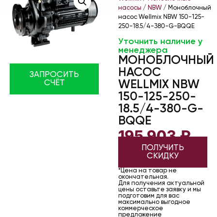
насосы
/
NBW
/ Моноблочный
насос Wellmix NBW 150-125-
250-18.5/4-380-G-BQQE
Уточнить наличие у
менеджера
МОНОБЛОЧНЫЙ
НАСОС
ЗАПРОСИТЬ
СЧЁТ
WELLMIX NBW
150-125-250-
18.5/4-380-G-
BQQE
195 903
₽
ПОЛУЧИТЬ
СКИДКУ
*Цена на товар не
окончательная.
Для получения актуальной
цены оставьте заявку и мы
подготовим для вас
максимально выгодное
коммерческое
предложение