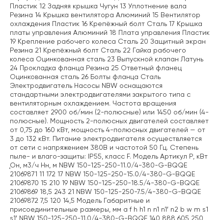
Пластик 12 Задняя крышка Чугун 13 Уплотнение вала
Резина 14 Крышка вентилятора Алюминий 15 Вентилятор
охлаждения Пластик 16 Крепёжный болт Сталь 17 Крышка
платы управления Алюминий 18 Плата управления Пластик
19 Крепление рабочего колеса Сталь 20 Защитный экран
Резина 21 Крепёжный болт Сталь 22 Гайка рабочего
колеса Оцинкованная сталь 23 Выпускной клапан Латунь
24 Прокладка фланца Резина 25 Ответный фланец
Оцинкованная сталь 26 Болты фланца Сталь
Электродвигатель Насосы NBW оснащаются
стандартными электродвигателями закрытого типа с
вентиляторным охлаждением. Частота вращения
составляет 2900 об/мин (2-полюсные) или 1450 об/мин (4-
полюсные). Мощность 2-полюсных двигателей составляет
от 0,75 до 160 кВт, мощность 4-полюсных двигателей — от
3 до 132 кВт. Питание электродвигателя осуществляется
от сети с напряжением 380В и частотой 50 Гц. Степень
пыле- и влаго-защиты: IP55, класс F. Модель Артикул P, кВт
Ǫн, м3/ч Hн, м NBW 150-125-250-11.0/4-380-G-BQQE
21069871 11 172 17 NBW 150-125-250-15.0/4-380-G-BQQE
21069870 15 210 19 NBW 150-125-250-18.5/4-380-G-BQQE
21069869 18,5 243 21 NBW 150-125-250-7.5/4-380-G-BQQE
21069872 7,5 120 14,5 Модель Габаритные и
присоединительные размеры, мм a f h h1 n n1 n1′ n2 b w m s1
s1′ NBW 150-125-250-11.0/4-380-G-BQQE 140 888 605 250