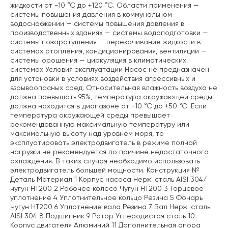
жидкости от -10 °С до +120 °С. Области применения —
системы повышения давления в коммунальном
водоснабжении — системы повышения давления в
производственных зданиях — системы водоподготовки —
системы пожаротушения — перекачивание жидкости в
системах отопления, кондиционирования, вентиляции —
системы орошения — циркуляция в климатических
системах Условия эксплуатации Насос не предназначен
для установки в условиях воздействия агрессивных и
взрывоопасных сред. Относительная влажность воздуха не
должна превышать 95%, температура окружающей среды
должна находится в диапазоне от -10 °С до +50 °С. Если
температура окружающей среды превышает
рекомендованную максимальную температуру или
максимальную высоту над уровнем моря, то
эксплуатировать электродвигатель в режиме полной
нагрузки не рекомендуется по причине недостаточного
охлаждения. В таких случая необходимо использовать
электродвигатель большей мощности. Конструкция №
Деталь Материал 1 Корпус насоса Нерж. сталь AISI 304/
чугун НТ200 2 Рабочее колесо Чугун НТ200 3 Торцевое
уплотнение 4 Уплотнительное кольцо Резина 5 Фонарь
Чугун НТ200 6 Уплотнение вала Резина 7 Вал Нерж. сталь
AISI 304 8 Подшипник 9 Ротор Углеродистая сталь 10
Корпус двигателя Алюминий 11 Дополнительная опора