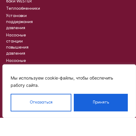
баки WESTER
Теплообменники
Установки
поддержания
давления
Насосные
станции
повышения
давления
Насосные
станции
пожаротушения
Мы используем cookie-файлы, чтобы обеспечить
Промышленные
работу сайта.
насосные
станции
Отказаться
Принять
Вся информация на сайте носит
справочный характер и не является
публичной офертой, определяемой
статьей 437 ГК РФ
©
Политик
2024
а