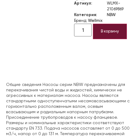
Артикул:
WLMX-
21069869
Категория:
NBW
Бренд:
Wellmix
В корзину
Описание
Общие сведения Насосы серии NBW предназначены для
перекачивания чистой воды и жидкостей, химически не
агрессивных к материалам насоса. Насосы являются
стандартными одноступенчатыми несамовсасывающими с
горизонтально расположенным валом, осевым
всасывающим и радиальным напорным патрубками.
Присоединение трубопроводов к насосу фланцевое.
Размеры и номинальные характеристики соответствуют
стандарту EN 733. Подача насосов составляет от 0 до 500
м3/ч, напор от 0 до 131 м. Температура перекачиваемой