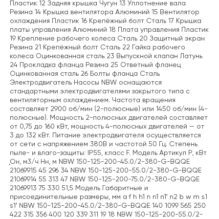
Пластик 12 Задняя крышка Чугун 13 Уплотнение вала
Резина 14 Крышка вентилятора Алюминий 15 Вентилятор
охлаждения Пластик 16 Крепёжный болт Сталь 17 Крышка
платы управления Алюминий 18 Плата управления Пластик
19 Крепление рабочего колеса Сталь 20 Защитный экран
Резина 21 Крепёжный болт Сталь 22 Гайка рабочего
колеса Оцинкованная сталь 23 Выпускной клапан Латунь
24 Прокладка фланца Резина 25 Ответный фланец
Оцинкованная сталь 26 Болты фланца Сталь
Электродвигатель Насосы NBW оснащаются
стандартными электродвигателями закрытого типа с
вентиляторным охлаждением. Частота вращения
составляет 2900 об/мин (2-полюсные) или 1450 об/мин (4-
полюсные). Мощность 2-полюсных двигателей составляет
от 0,75 до 160 кВт, мощность 4-полюсных двигателей — от
3 до 132 кВт. Питание электродвигателя осуществляется
от сети с напряжением 380В и частотой 50 Гц. Степень
пыле- и влаго-защиты: IP55, класс F. Модель Артикул P, кВт
Ǫн, м3/ч Hн, м NBW 150-125-200-45.0/2-380-G-BQQE
21069915 45 296 34 NBW 150-125-200-55.0/2-380-G-BQQE
21069914 55 313 47 NBW 150-125-200-75.0/2-380-G-BQQE
21069913 75 330 51,5 Модель Габаритные и
присоединительные размеры, мм a f h h1 n n1 n1′ n2 b w m s1
s1′ NBW 150-125-200-45.0/2-380-G-BQQE 140 1099 565 250
422 315 356 400 120 339 311 19 18 NBW 150-125-200-55.0/2-