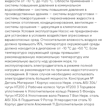
жидкости от -10 °С до +120 °С. Области применения —
системы повышения давления в коммунальном
водоснабжении — системы повышения давления в
производственных зданиях — системы водоподготовки —
системы пожаротушения — перекачивание жидкости в
системах отопления, кондиционирования, вентиляции —
системы орошения — циркуляция в климатических
системах Условия эксплуатации Насос не предназначен
для установки в условиях воздействия агрессивных и
взрывоопасных сред. Относительная влажность воздуха не
должна превышать 95%, температура окружающей среды
должна находится в диапазоне от -10 °С до +50 °С. Если
температура окружающей среды превышает
рекомендованную максимальную температуру или
максимальную высоту над уровнем моря, то
эксплуатировать электродвигатель в режиме полной
нагрузки не рекомендуется по причине недостаточного
охлаждения. В таких случая необходимо использовать
электродвигатель большей мощности. Конструкция №
Деталь Материал 1 Корпус насоса Нерж. сталь AISI 304/
чугун НТ200 2 Рабочее колесо Чугун НТ200 3 Торцевое
уплотнение 4 Уплотнительное кольцо Резина 5 Фонарь
Чугун НТ200 6 Уплотнение вала Резина 7 Вал Нерж. сталь
AISI 304 8 Подшипник 9 Ротор Углеродистая сталь 10
Корпус двигателя Алюминий 11 Дополнительная опора