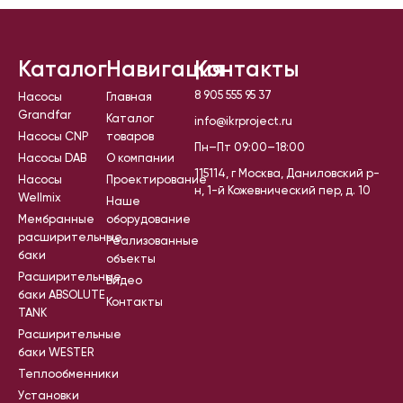
Каталог
Навигация
Контакты
8 905 555 95 37
Насосы
Главная
Grandfar
Каталог
info@ikrproject.ru
Насосы CNP
товаров
Пн–Пт 09:00–18:00
Насосы DAB
О компании
115114, г Москва, Даниловский р-
Насосы
Проектирование
н, 1-й Кожевнический пер, д. 10
Wellmix
Наше
Мембранные
оборудование
расширительные
Реализованные
баки
объекты
Расширительные
Видео
баки ABSOLUTE
Контакты
TANK
Расширительные
баки WESTER
Теплообменники
Установки