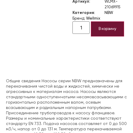
Артикул:
WLMX-
21069915
Категория:
NBW
Бренд:
Wellmix
В корзину
Описание
Общие сведения Насосы серии NBW предназначены для
перекачивания чистой воды и жидкостей, химически не
агрессивных к материалам насоса. Насосы являются
стандартными одноступенчатыми несамовсасывающими с
горизонтально расположенным валом, осевым
всасывающим и радиальным напорным патрубками.
Присоединение трубопроводов к насосу фланцевое.
Размеры и номинальные характеристики соответствуют
стандарту EN 733. Подача насосов составляет от 0 до 500
м3/ч, напор от 0 до 131 м. Температура перекачиваемой