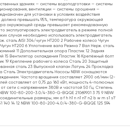
ственных зданиях — системы водоподготовки — системы
ционирования, вентиляции — системы орошения —
едназначен для установки в условиях воздействия
не должна превышать 95%, температура окружающей
ратура окружающей среды превышает рекомендованную
то эксплуатировать электродвигатель в режиме полной
аких случая необходимо использовать электродвигатель
. сталь AISI 304/чугун НТ200 2 Рабочее колесо Чугун
Чугун НТ200 6 Уплотнение вала Резина 7 Вал Нерж. сталь
люминий 11 Дополнительная опора Пластик 12 Задняя
ий 15 Вентилятор охлаждения Пластик 16 Крепёжный болт
ик 19 Крепление рабочего колеса Сталь 20 Защитный
ванная сталь 23 Выпускной клапан Латунь 24 Прокладка
ца Сталь Электродвигатель Насосы NBW оснащаются
аждением. Частота вращения составляет 2900 об/мин (2-
ей составляет от 0,75 до 160 кВт, мощность 4-полюсных
 от сети с напряжением 380В и частотой 50 Гц. Степень
, м NBW 100-80-200-3.0/4-380-G-BQQE 21069901 3 75 9 NBW
динительные размеры, мм a f h h1 n n1 n1′ n2 b w m s1 s1′
51 140 14 12 NBW 100-80-200-4.0/4-380-G-BQQE 125 594