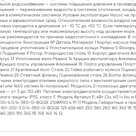
ьном водоснабжении — системы повышения давления в производ
шения — перекачивание жидкости в системах отопления, конди
ия в климатических системах Условия эксплуатации Насос не пр
ных и взрывоопасных сред. Относительная влажность воздуха 
лжна находится в диапазоне от -10 °С до +50 °С. Если темпе
ьную температуру или максимальную высоту над уровнем моря, 
 не рекомендуется по причине недостаточного охлаждения. В т
мощности. Конструкция № Деталь Материал 1 Корпус насоса Нерж
Торцевое уплотнение 4 Уплотнительное кольцо Резина 5 Фонарь 
 8 Подшипник 9 Ротор Углеродистая сталь 10 Корпус двигателя А
угун 13 Уплотнение вала Резина 14 Крышка вентилятора Алюмин
 Крышка платы управления Алюминий 18 Плата управления Пласт
зина 21 Крепёжный болт Сталь 22 Гайка рабочего колеса Оцинко
Резина 25 Ответный фланец Оцинкованная сталь 26 Болты флан
ными электродвигателями закрытого типа с вентиляторным охл
) или 1450 об/мин (4-полюсные). Мощность 2-полюсных двигател
ей — от 3 до 132 кВт. Питание электродвигателя осуществляется
влаго-защиты: IP55, класс F. Модель Артикул P, кВт Ǫн, м3/ч Hн
00-4.0/4-380-G-BQQE 21069900 4 91 11 Модель Габаритные и присое
80-200-3.0/4-380-G-BQQE 125 606 460 250 360 280 160 345 95 1
60 280 190 345 95 158 140 14 12