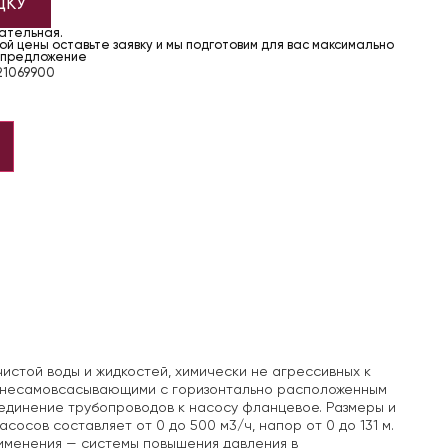
ДКУ
чательная.
й цены оставьте заявку и мы подготовим для вас максимально
 предложение
1069900
стой воды и жидкостей, химически не агрессивных к
 несамовсасывающими с горизонтально расположенным
единение трубопроводов к насосу фланцевое. Размеры и
осов составляет от 0 до 500 м3/ч, напор от 0 до 131 м.
рименения — системы повышения давления в