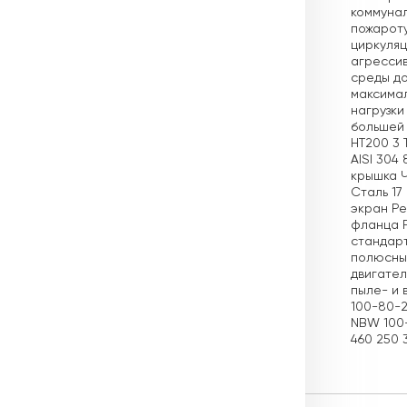
коммунал
пожароту
циркуляц
агрессив
среды до
максимал
нагрузки
большей 
НТ200 3 
AISI 304
крышка Ч
Сталь 17
экран Ре
фланца 
стандарт
полюсные
двигател
пыле- и 
100-80-2
NBW 100-
460 250 3