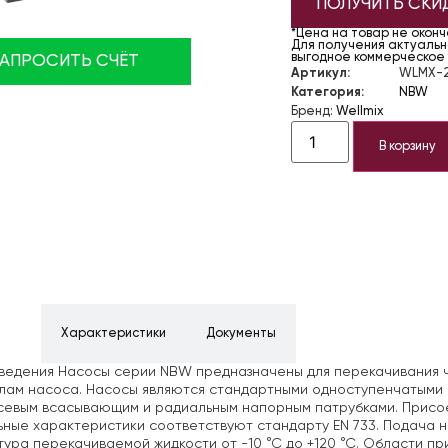
ПОЛУЧИТЬ СКИ
*Цена на товар не окон
Для получения актуально
выгодное коммерческое
ЗАПРОСИТЬ СЧЁТ
Артикул:
WLMX-2
Категория:
NBW
Бренд:
Wellmix
В корзину
ние
Характеристики
Документы
едения Насосы серии NBW предназначены для перекачивания чи
лам насоса. Насосы являются стандартными одноступенчатыми
севым всасывающим и радиальным напорным патрубками. Присо
ные характеристики соответствуют стандарту EN 733. Подача нас
ура перекачиваемой жидкости от -10 °С до +120 °С. Области п