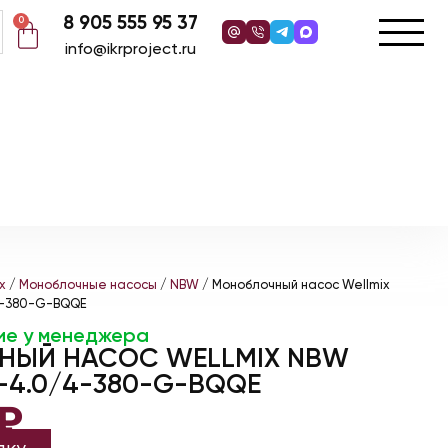
8 905 555 95 37
0
info@ikrproject.ru
x
/
Моноблочные насосы
/
NBW
/ Моноблочный насос Wellmix
4-380-G-BQQE
ие у менеджера
ЫЙ НАСОС WELLMIX NBW
-4.0/4-380-G-BQQE
₽