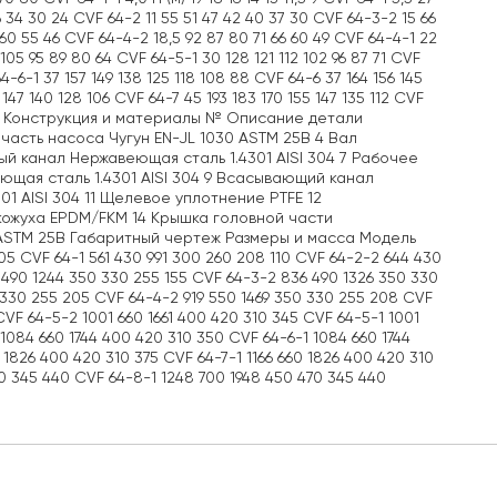
36 34 30 24 CVF 64-2 11 55 51 47 42 40 37 30 CVF 64-3-2 15 66
4 60 55 46 CVF 64-4-2 18,5 92 87 80 71 66 60 49 CVF 64-4-1 22
 105 95 89 80 64 CVF 64-5-1 30 128 121 112 102 96 87 71 CVF
64-6-1 37 157 149 138 125 118 108 88 CVF 64-6 37 164 156 145
3 147 140 128 106 CVF 64-7 45 193 183 170 155 147 135 112 CVF
49 123 Конструкция и материалы № Описание детали
часть насоса Чугун EN-JL 1030 ASTM 25B 4 Вал
ый канал Нержавеющая сталь 1.4301 AISI 304 7 Рабочее
ющая сталь 1.4301 AISI 304 9 Всасывающий канал
1 AISI 304 11 Щелевое уплотнение PTFE 12
 кожуха EPDM/FKM 14 Крышка головной части
0 ASTM 25B Габаритный чертеж Размеры и масса Модель
105 CVF 64-1 561 430 991 300 260 208 110 CVF 64-2-2 644 430
 490 1244 350 330 255 155 CVF 64-3-2 836 490 1326 350 330
 330 255 205 CVF 64-4-2 919 550 1469 350 330 255 208 CVF
CVF 64-5-2 1001 660 1661 400 420 310 345 CVF 64-5-1 1001
 1084 660 1744 400 420 310 350 CVF 64-6-1 1084 660 1744
 1826 400 420 310 375 CVF 64-7-1 1166 660 1826 400 420 310
70 345 440 CVF 64-8-1 1248 700 1948 450 470 345 440