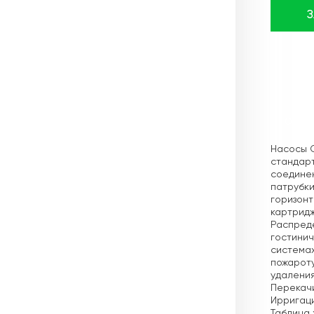
Описа
Насосы 
стандарт
соединен
патрубки
горизон
картридж
Распреде
гостинич
системах
пожароту
удаления
Перекачи
Ирригац
Таблица х