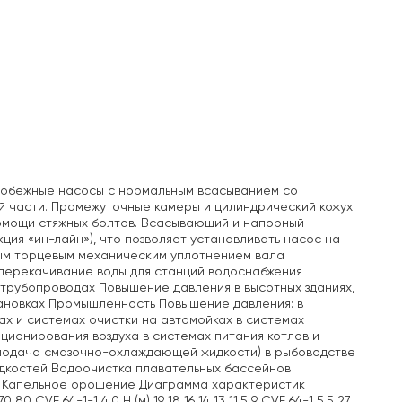
робежные насосы с нормальным всасыванием со
й части. Промежуточные камеры и цилиндрический кожух
помощи стяжных болтов. Всасывающий и напорный
ция «ин-лайн»), что позволяет устанавливать насос на
ым торцевым механическим уплотнением вала
перекачивание воды для станций водоснабжения
трубопроводах Повышение давления в высотных зданиях,
тановках Промышленность Повышение давления: в
ах и системах очистки на автомойках в системах
ционирования воздуха в системах питания котлов и
(подача смазочно-охлаждающей жидкости) в рыбоводстве
дкостей Водоочистка плавательных бассейнов
и Капельное орошение Диаграмма характеристик
 CVF 64-1-1 4,0 H (м) 19 18 16 14 13 11,5 9 CVF 64-1 5,5 27