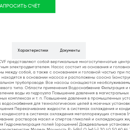
ЗАПРОСИТЬ СЧЁТ
ние
Характеристики
Документы
CVF представляют собой вертикальные многоступенчатые цент
ным электродвигателем. Насос состоит из основания и головно
ы между собой, а также с основанием и головной частью при 
 находятся в основании насоса и расположены соосно (конструк
тальном трубопроводе. Все насосы оснащаются необслуживаем
евого типа. Области применения Водоснабжение Фильтрация и 
ление воды из гидроузла Повышение давления в магистральных 
ных комплексах и т. п. Повышение давления в промышленных ус
 водоснабжения для технологических целей в моечных установк
шения Перекачивание жидкости: в системах охлаждения и конди
 конденсата в системах охлаждения металлорежущих станков 
вание: растворов масел и спиртов гликолей и охлаждающих жи
ия Гидромелиорация полей (орошение) Дождевальные установк
арактеристик Модель Мощность P₂ (кВт) Q (м³/ч) 30 40 50 60 64 70 80