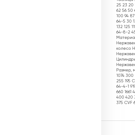
25 23 20 
62 56 50 
100 94 87
64-5 30 1
132 125 1
64-8-2 4
Материал
Нержавею
колесо Н
Нержавею
Цилиндри
Нержавею
Размер, м
1074 300
255 195 
64-4-1 91
660 1661 
400 420 3
375 CVF 