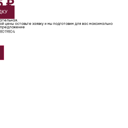
5
₽
ДКУ
чательная.
й цены оставьте заявку и мы подготовим для вас максимально
 предложение
8019804