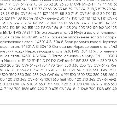
19 17 14 CVF 64-2-2 7,5 37 35 32 28 26 23 17 CVF 64-2-1 11 47 44 40 
46 41 32 CVF 64-3-1 15 73 69 63 56 53 48 39 CVF 64-3 18,5 81 76 70 6
 78 73 67 54 CVF 64-4 22 107 101 94 85 80 74 61 CVF 64-5-2 30 119 113
36 129 119 109 103 94 78 CVF 64-6-2 30 147 140 130 118 112 101 81 CVF 
15 95 CVF 64-7-2 37 176 167 156 140 133 121 99 CVF 64-7-1 37 185 176 16
5 204 194 181 164 155 142 116 CVF 64-8-1 45 214 203 189 170 162 1
 EN/DIN AISI/ASTM 1 Электродвигатель 2 Муфта вала 3 Головная 
щая сталь 1.4507 AISI 431 5 Торцевое уплотнение вала 6 Напорн
ержавеющая сталь 1.4301 AISI 304 8 Блок рабочих колес Нержаве
щая сталь 1.4301 AISI 304 10 Основание Нержавеющая сталь 1.430
ческий кожух Нержавеющая сталь 1.4301 AISI 304 13 Уплотнение
щая сталь 1.4301 AISI 304 15 Плита-основание Чугун EN-JL 103
м Масса, кг B1 B2 B1+B2 D D1 D2 CVF 64-1-1 561 335 896 — 230 188 
 260 208 120 CVF 64-2-1 754 490 1244 350 330 255 155 CVF 64-2 754
CVF 64-3-1 836 490 1326 350 330 255 195 CVF 64-3 836 550 1386 350
9 590 1509 350 360 255 260 CVF 64-4 919 590 1509 350 360 285 260 
400 420 310 345 CVF 64-5 1001 660 1661 400 420 310 345 CVF 64-6-2
10 370 CVF 64-6 1084 660 1744 400 420 310 370 CVF 64-7-2 1166 660
64-7 1166 700 1866 450 420 310 435 CVF 64-8-2 1248 700 1948 450 4