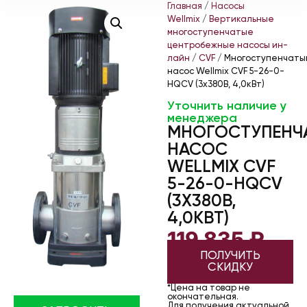
Главная
/
Насосы
Wellmix
/
Вертикальные
многоступенчатые
центробежные насосы ин-
лайн
/
CVF
/ Многоступенчаты
насос Wellmix CVF 5-26-0-
HQCV (3х380В, 4,0кВт)
Уточнить наличие у
менеджера
МНОГОСТУПЕНЧ
НАСОС
WELLMIX CVF
5-26-0-HQCV
(3Х380В,
4,0КВТ)
119 835
₽
ПОЛУЧИТЬ
СКИДКУ
*Цена на товар не
окончательная.
Для получения актуальной