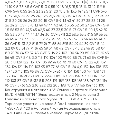
4,0 4,5 5,0 5,5 6,0 6,5 7,0 7,5 8,0 CVF 5-2 0,37 H (м) 14 13 12 11,5
11 10 9 8 7,5 6,5 6 CVF 5-3 0,55 19 18 16,5 15,5 15 14 13 12 11 9 8
CVF 5-4 0,55 24,5 23 22,5 21 20 18,5 17 15,5 14 12,5 11 CVF 5-5
0,75 30,5 29 27 26 24,5 23 21,5 20 17,5 16 14 CVF 5-6 1,1 37 35 33
31,5 30 28 26 24 22 20 18 CVF 5-7 1,1 43 41 39 37 35 33 21 28
26 24 21 CVF 5-8 1,1 49 47 44 42 40 38 36 32 30 27 24 CVF 5-9
1,5 56 53 50 47,5 45 42,5 40 37 33,5 30,5 27 CVF 5-10 1,5 62 59
55 53 50 47 44 41 37 34 30 CVF 5-11 2,2 68,5 65,5 61,5 59 56 52
49 45 41 37 33 CVF 5-12 2,2 75 72,5 68 65 62 58 54 49 45 40,5
36 CVF 5-13 2,2 81,5 79 74 71 68 64 59,5 54 49 44 39 CVF 5-14
2,2 89 85 81 77 74 69 65 59 54 48 42 CVF 5-15 2,2 96 93 88 84
80 75 70 64 59 52 45 CVF 5-16 2,2 103 100 94 90 85 80 75 69 63
56 48 CVF 5-18 3,0 115 110 104 100 96 90 85 78 71 63 54 CVF 5-
20 3,0 129 122 115 109 105 99 94 86 78 70 60 CVF 5-22 4,0 139
134 126 121 116 110 103 95 87 77 66 CVF 5-24 4,0 152 146 138 133
127 120 113 105 96 84 72 CVF 5-26 4,0 164 158 150 144 138 131
122 114 104 91 78 CVF 5-29 4,0 185 177 168 164 157 150 141 132
119 103 87 CVF 5-32 5,5 205 197 189 183 176 166 158 147 134 114
96 CVF 5-36 5,5 230 222 212 205 198 188 177 166 154 133 108
Конструкция и материалы № Описание детали Материал
EN/DIN AISI/ASTM 1 Электродвигатель 2 Муфта вала 3
Головная часть насоса Чугун EN-JL 1030 ASTM 25B 4
Торцевое уплотнение вала 5 Вал Нержавеющая сталь
1.4507 AISI 420 6 Напорный канал Нержавеющая сталь
1.4301 AISI 304 7 Рабочее колесо Нержавеющая сталь