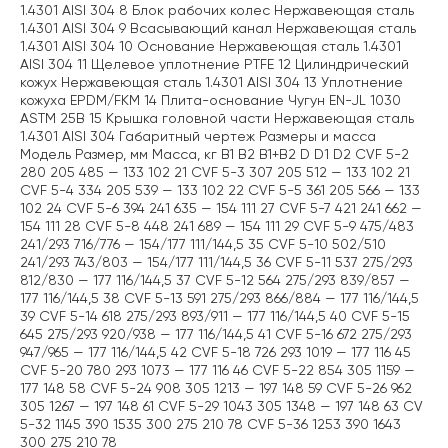
1.4301 AISI 304 8 Блок рабочих колес Нержавеющая сталь
1.4301 AISI 304 9 Всасывающий канал Нержавеющая сталь
1.4301 AISI 304 10 Основание Нержавеющая сталь 1.4301
AISI 304 11 Щелевое уплотнение PTFE 12 Цилиндрический
кожух Нержавеющая сталь 1.4301 AISI 304 13 Уплотнение
кожуха EPDM/FKM 14 Плита-основание Чугун EN-JL 1030
ASTM 25B 15 Крышка головной части Нержавеющая сталь
1.4301 AISI 304 Габаритный чертеж Размеры и масса
Модель Размер, мм Масса, кг B1 B2 B1+B2 D D1 D2 CVF 5-2
280 205 485 — 133 102 21 CVF 5-3 307 205 512 — 133 102 21
CVF 5-4 334 205 539 — 133 102 22 CVF 5-5 361 205 566 — 133
102 24 CVF 5-6 394 241 635 — 154 111 27 CVF 5-7 421 241 662 —
154 111 28 CVF 5-8 448 241 689 — 154 111 29 CVF 5-9 475/483
241/293 716/776 — 154/177 111/144,5 35 CVF 5-10 502/510
241/293 743/803 — 154/177 111/144,5 36 CVF 5-11 537 275/293
812/830 — 177 116/144,5 37 CVF 5-12 564 275/293 839/857 —
177 116/144,5 38 CVF 5-13 591 275/293 866/884 — 177 116/144,5
39 CVF 5-14 618 275/293 893/911 — 177 116/144,5 40 CVF 5-15
645 275/293 920/938 — 177 116/144,5 41 CVF 5-16 672 275/293
947/965 — 177 116/144,5 42 CVF 5-18 726 293 1019 — 177 116 45
CVF 5-20 780 293 1073 — 177 116 46 CVF 5-22 854 305 1159 —
177 148 58 CVF 5-24 908 305 1213 — 197 148 59 CVF 5-26 962
305 1267 — 197 148 61 CVF 5-29 1043 305 1348 — 197 148 63 CV
5-32 1145 390 1535 300 275 210 78 CVF 5-36 1253 390 1643
300 275 210 78