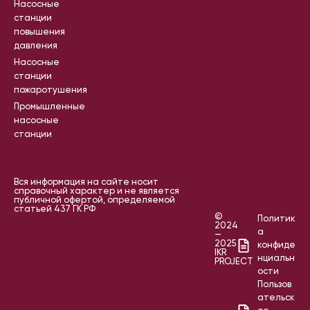
Насосные
станции
повышения
давления
Насосные
станции
пожаротушения
Промышленные
насосные
станции
Вся информация на сайте носит
справочный характер и не является
публичной офертой, определяемой
статьей 437 ГК РФ
©
Политик
2024
а
—
2025
конфиде
IKR
нциальн
PROJECT
ости
Пользов
ательск