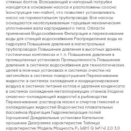
стяжных болтов. Всасывающий и напорный патрубки
находятся в основании насоса и расположены соосно
(конструкция «ин-лайн»), что позволяет устанавливать
насос на горизонтальном трубопроводе. Все насосы
оснащаются необслуживаемым торцевым механическим
уплотнением вала картриджевого типа. Области
применения Водоснабжение Фильтрация и перекачивание
воды для станций водоснабжения Распределение воды из
гидроузла Повышение давления в магистральных
трубопроводах Повышение давления в высотных зданиях,
гостиничных комплексах и т. п. Повышение давления в
промышленных установках Промышленность Повышение
давления: в системах водоснабжения для технологических
целей в моечных установках и системах очистки на
автомойках в системах пожаротушения Перекачивание
жидкости: в системах охлаждения и кондиционирования
воздуха в системах питания котлов и удаления конденсата
в системах охлаждения металлорежущих станков (подача
смазочно-охлаждающей жидкости) в рыбоводстве
Перекачивание: растворов масел и спиртов гликолей и
охлаждающих жидкостей Водоочистка плавательных
бассейнов Ирригация Гидромелиорация полей
(орошение) Дождевальные установки Капельное
орошение Диаграмма характеристик Таблица
характеристик Модель Мощность P₂ (кВт) Q (м³/ч) 2,0 3,0