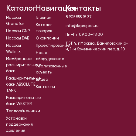
Каталог
Навигация
Контакты
8 905 555 95 37
Насосы
Главная
Grandfar
Каталог
info@ikrproject.ru
Насосы CNP
товаров
Пн–Пт 09:00–18:00
Насосы DAB
О компании
115114, г Москва, Даниловский р-
Насосы
Проектирование
н, 1-й Кожевнический пер, д. 10
Wellmix
Наше
Мембранные
оборудование
расширительные
Реализованные
баки
объекты
Расширительные
Видео
баки ABSOLUTE
Контакты
TANK
Расширительные
баки WESTER
Теплообменники
Установки
поддержания
давления