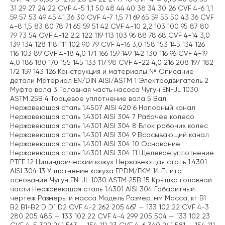
31 29 27 24 22 CVF 4-5 1,1 50 48 44 40 38 34 30 26 CVF 4-6 1,1
59 57 53 49 45 41 36 30 CVF 4-7 1,5 71 69 65 59 55 50 43 36 CVF
4-8 1,5 83 80 78 71 65 59 51 42 CVF 4-10 2,2 103 100 95 87 80
79 73 54 CVF 4-12 2,2 122 119 113 103 96 88 78 68 CVF 4-14 3,0
139 134 128 118 111 102 90 79 CVF 4-16 3,0 158 153 145 134 126
116 103 89 CVF 4-18 4,0 171 166 159 149 142 130 116 96 CVF 4-19
4,0 186 180 170 155 145 133 117 98 CVF 4-22 4,0 216 208 197 182
172 159 143 126 Конструкция и материалы № Описание
детали Материал EN/DIN AISI/ASTM 1 Электродвигатель 2
Муфта вала 3 Головная часть насоса Чугун EN-JL 1030
ASTM 25B 4 Торцевое уплотнение вала 5 Вал
Нержавеющая сталь 1.4507 AISI 420 6 Напорный канал
Нержавеющая сталь 1.4301 AISI 304 7 Рабочее колесо
Нержавеющая сталь 1.4301 AISI 304 8 Блок рабочих колес
Нержавеющая сталь 1.4301 AISI 304 9 Всасывающий канал
Нержавеющая сталь 1.4301 AISI 304 10 Основание
Нержавеющая сталь 1.4301 AISI 304 11 Щелевое уплотнение
PTFE 12 Цилиндрический кожух Нержавеющая сталь 1.4301
AISI 304 13 Уплотнение кожуха EPDM/FKM 14 Плита-
основание Чугун EN-JL 1030 ASTM 25B 15 Крышка головной
части Нержавеющая сталь 1.4301 AISI 304 Габаритный
чертеж Размеры и масса Модель Размер, мм Масса, кг B1
B2 B1+B2 D D1 D2 CVF 4-2 262 205 467 — 133 102 22 CVF 4-3
280 205 485 — 133 102 22 CVF 4-4 299 205 504 — 133 102 23