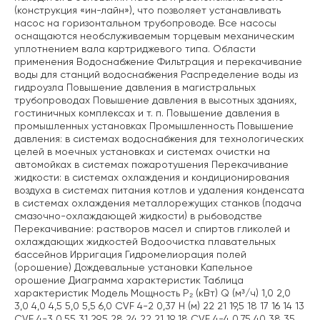
(конструкция «ин-лайн»), что позволяет устанавливать
насос на горизонтальном трубопроводе. Все насосы
оснащаются необслуживаемым торцевым механическим
уплотнением вала картриджевого типа. Области
применения Водоснабжение Фильтрация и перекачивание
воды для станций водоснабжения Распределение воды из
гидроузла Повышение давления в магистральных
трубопроводах Повышение давления в высотных зданиях,
гостиничных комплексах и т. п. Повышение давления в
промышленных установках Промышленность Повышение
давления: в системах водоснабжения для технологических
целей в моечных установках и системах очистки на
автомойках в системах пожаротушения Перекачивание
жидкости: в системах охлаждения и кондиционирования
воздуха в системах питания котлов и удаления конденсата
в системах охлаждения металлорежущих станков (подача
смазочно-охлаждающей жидкости) в рыбоводстве
Перекачивание: растворов масел и спиртов гликолей и
охлаждающих жидкостей Водоочистка плавательных
бассейнов Ирригация Гидромелиорация полей
(орошение) Дождевальные установки Капельное
орошение Диаграмма характеристик Таблица
характеристик Модель Мощность P₂ (кВт) Q (м³/ч) 1,0 2,0
3,0 4,0 4,5 5,0 5,5 6,0 CVF 4-2 0,37 H (м) 22 21 19,5 18 17 16 14 13
CVF 4-3 0,55 31 29,5 28 24 22 21 19 18 CVF 4-4 0,75 40 38 35