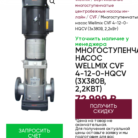
многоступенчатые
центробежные насосы ин-
лайн
/
CVF
/ Многоступенчаты
насос Wellmix CVF 4-12-0-
HQCV (3х380В, 2,2кВт)
Уточнить наличие у
менеджера
МНОГОСТУПЕНЧ
НАСОС
WELLMIX CVF
4-12-0-HQCV
(3Х380В,
2,2КВТ)
72 999
₽
ПОЛУЧИТЬ
СКИДКУ
*Цена на товар не
окончательная.
Для получения актуальной
ЗАПРОСИТЬ
цены оставьте заявку и мы
СЧЁТ
подготовим для вас