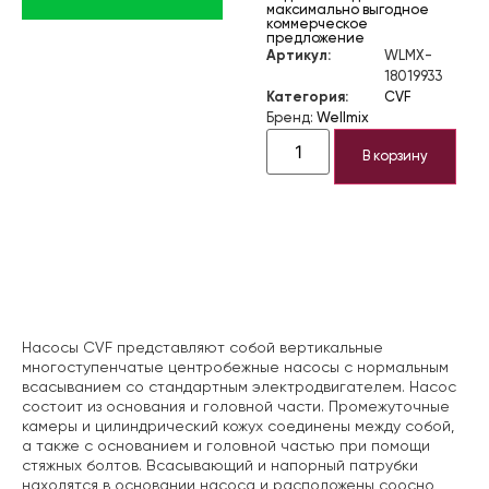
максимально выгодное
коммерческое
предложение
Артикул:
WLMX-
18019933
Категория:
CVF
Бренд:
Wellmix
В корзину
Описание
Насосы CVF представляют собой вертикальные
многоступенчатые центробежные насосы с нормальным
всасыванием со стандартным электродвигателем. Насос
состоит из основания и головной части. Промежуточные
камеры и цилиндрический кожух соединены между собой,
а также с основанием и головной частью при помощи
стяжных болтов. Всасывающий и напорный патрубки
находятся в основании насоса и расположены соосно