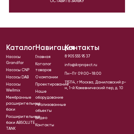
ОСТАВИТЬ ЗАЯВКУ
Каталог
Навигация
Контакты
8 905 555 95 37
Насосы
Главная
Grandfar
Каталог
info@ikrproject.ru
Насосы CNP
товаров
Пн–Пт 09:00–18:00
Насосы DAB
О компании
115114, г Москва, Даниловский р-
Насосы
Проектирование
н, 1-й Кожевнический пер, д. 10
Wellmix
Наше
Мембранные
оборудование
расширительные
Реализованные
баки
объекты
Расширительные
Видео
баки ABSOLUTE
Контакты
TANK