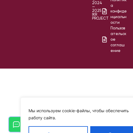
Политик
2024
а
—
2025
конфиде
IKR
нциальн
PROJECT
ости
Пользов
ательск
ое
соглаш
ение
Мы используем cookie-файлы, чтобы обеспечить
работу сайта.