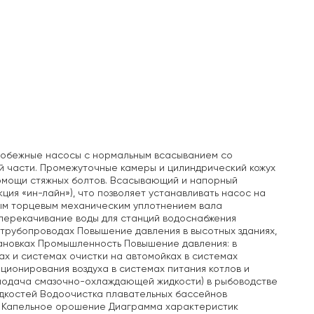
робежные насосы с нормальным всасыванием со
й части. Промежуточные камеры и цилиндрический кожух
помощи стяжных болтов. Всасывающий и напорный
ция «ин-лайн»), что позволяет устанавливать насос на
ым торцевым механическим уплотнением вала
перекачивание воды для станций водоснабжения
трубопроводах Повышение давления в высотных зданиях,
тановках Промышленность Повышение давления: в
ах и системах очистки на автомойках в системах
ционирования воздуха в системах питания котлов и
(подача смазочно-охлаждающей жидкости) в рыбоводстве
дкостей Водоочистка плавательных бассейнов
и Капельное орошение Диаграмма характеристик