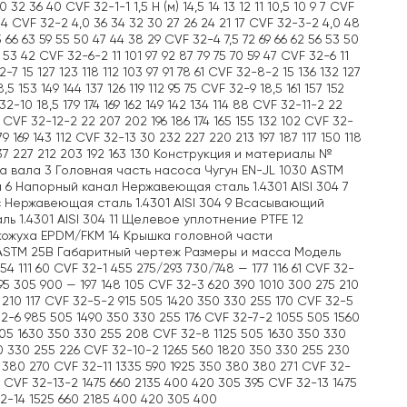
36 40 CVF 32-1-1 1,5 H (м) 14,5 14 13 12 11 10,5 10 9 7 CVF
16 14 CVF 32-2 4,0 36 34 32 30 27 26 24 21 17 CVF 32-3-2 4,0 48
 66 63 59 55 50 47 44 38 29 CVF 32-4 7,5 72 69 66 62 56 53 50
 53 42 CVF 32-6-2 11 101 97 92 87 79 75 70 59 47 CVF 32-6 11
2-7 15 127 123 118 112 103 97 91 78 61 CVF 32-8-2 15 136 132 127
5 153 149 144 137 126 119 112 95 75 CVF 32-9 18,5 161 157 152
32-10 18,5 179 174 169 162 149 142 134 114 88 CVF 32-11-2 22
 97 CVF 32-12-2 22 207 202 196 186 174 165 155 132 102 CVF 32-
9 169 143 112 CVF 32-13 30 232 227 220 213 197 187 117 150 118
237 227 212 203 192 163 130 Конструкция и материалы №
 вала 3 Головная часть насоса Чугун EN-JL 1030 ASTM
 6 Напорный канал Нержавеющая сталь 1.4301 AISI 304 7
с Нержавеющая сталь 1.4301 AISI 304 9 Всасывающий
 1.4301 AISI 304 11 Щелевое уплотнение PTFE 12
 кожуха EPDM/FKM 14 Крышка головной части
0 ASTM 25B Габаритный чертеж Размеры и масса Модель
54 111 60 CVF 32-1 455 275/293 730/748 — 177 116 61 CVF 32-
595 305 900 — 197 148 105 CVF 32-3 620 390 1010 300 275 210
 210 117 CVF 32-5-2 915 505 1420 350 330 255 170 CVF 32-5
32-6 985 505 1490 350 330 255 176 CVF 32-7-2 1055 505 1560
05 1630 350 330 255 208 CVF 32-8 1125 505 1630 350 330
50 330 255 226 CVF 32-10-2 1265 560 1820 350 330 255 230
 380 270 CVF 32-11 1335 590 1925 350 380 380 271 CVF 32-
6 CVF 32-13-2 1475 660 2135 400 420 305 395 CVF 32-13 1475
2-14 1525 660 2185 400 420 305 400