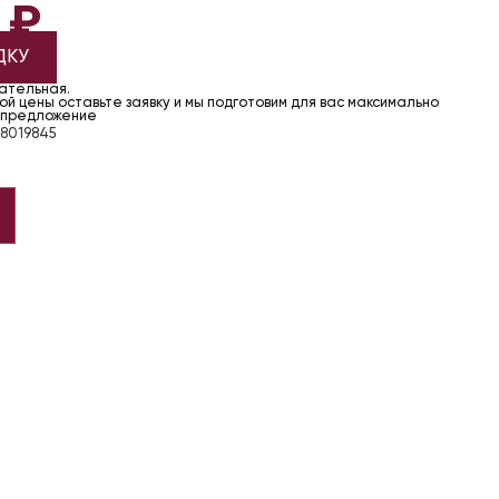
1
₽
ДКУ
чательная.
й цены оставьте заявку и мы подготовим для вас максимально
 предложение
8019845