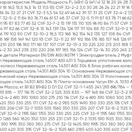
арактеристик Модель Мощность P₂ (кВт) Q (м³/ч) 12 16 20 24 28 30 32 
19 18 16,5 15,5 14,5 14 13 11,5 9,5 CVF 32-2-2 3,0 30 28 26 24 22 21 19 
36 34 32 27 21 CVF 32-3 5,5 54 52 49 46 42 39 37 31 25 CVF 32-4-2 7,5
 32-5-2 11 84 80 76 71 64 61 57 48 37 CVF 32-5 11 91 87 83 78 71 66 62
01 95 87 83 77 65 52 CVF 32-7-2 15 119 115 110 105 96 90 84 71 57 CVF 3
04 97 82 66 CVF 32-8 15 143 139 134 126 117 111 104 88 70 CVF 32-9-2 18,
26 119 102 80 CVF 32-10-2 18,5 172 168 162 154 143 135 127 108 84 CVF 
78 169 158 149 141 120 93 CVF 32-11 22 197 192 186 178 165 157 148 126
 210 203 196 180 171 161 137 107 CVF 32-13-2 30 225 220 213 203 188 17
4-2 30 243 238 230 220 206 197 185 156 124 CVF 32-14 30 250 245 
 детали Материал EN/DIN AISI/ASTM 1 Электродвигатель 2 Муфта
л Нержавеющая сталь 1.4507 AISI 431 5 Торцевое уплотнение вала
колесо Нержавеющая сталь 1.4301 AISI 304 8 Блок рабочих коле
ржавеющая сталь 1.4301 AISI 304 10 Основание Нержавеющая сталь
ческий кожух Нержавеющая сталь 1.4301 AISI 304 13 Уплотнение
щая сталь 1.4301 AISI 304 15 Плита-основание Чугун EN-JL 103
м Масса, кг B1 B2 B1+B2 D D1 D2 CVF 32-1-1 455 241/293 696/784 — 1
93 818 — 177 116 75 CVF 32-2 525 305 830 — 197 148 86 CVF 32-3-2 
32-4-2 690 390 1080 300 275 210 116 CVF 32-4 690 390 1080 300 275
1420 350 330 255 171 CVF 32-6-2 985 505 1490 350 330 255 176 CVF 
255 206 CVF 32-7 1055 505 1560 350 330 255 207 CVF 32-8-2 1125 5
CVF 32-9-2 1195 560 1755 350 330 255 225 CVF 32-9 1195 560 1755 3
0 1265 560 1820 350 330 255 231 CVF 32-11-2 1335 590 1925 350 380
5 590 1995 350 380 380 275 CVF 32-12 1405 590 1995 350 380 380 27
 400 420 305 395 CVF 32-14-2 1525 660 2185 400 420 305 400 CVF 3