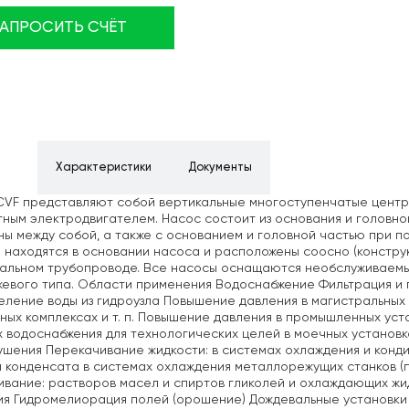
ЗАПРОСИТЬ СЧЁТ
ние
Характеристики
Документы
CVF представляют собой вертикальные многоступенчатые цент
ным электродвигателем. Насос состоит из основания и головно
ы между собой, а также с основанием и головной частью при 
 находятся в основании насоса и расположены соосно (конструк
тальном трубопроводе. Все насосы оснащаются необслуживаем
евого типа. Области применения Водоснабжение Фильтрация и 
ление воды из гидроузла Повышение давления в магистральных 
ных комплексах и т. п. Повышение давления в промышленных ус
 водоснабжения для технологических целей в моечных установк
шения Перекачивание жидкости: в системах охлаждения и конди
 конденсата в системах охлаждения металлорежущих станков 
вание: растворов масел и спиртов гликолей и охлаждающих жи
ия Гидромелиорация полей (орошение) Дождевальные установк