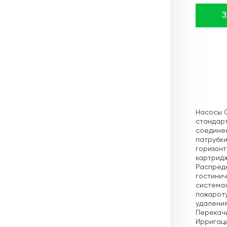
Описа
Насосы 
стандарт
соединен
патрубки
горизон
картридж
Распреде
гостинич
системах
пожароту
удаления
Перекачи
Ирригац