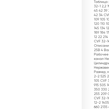
Таблица х
32-1 2,2 
45 42 39 
42 34 CVF
109 105 1
120 110 1
145 134 1
189 184 1
12 22 214
CVF 32-1
Описание
25B 4 Ва
Рабочее 
канал Не
Цилиндри
Нержавею
Размер, м
2-2 525 2
105 CVF 
915 505 
350 330 
255 209 
CVF 32-1
12-2 140
660 2135