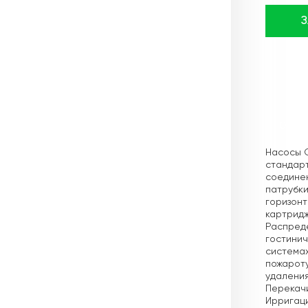
Описа
Насосы 
стандарт
соединен
патрубки
горизон
картридж
Распреде
гостинич
системах
пожароту
удаления
Перекачи
Ирригац