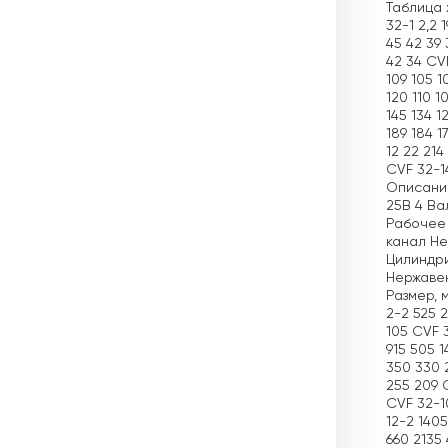
Таблица х
32-1 2,2 
45 42 39 
42 34 CVF
109 105 1
120 110 1
145 134 1
189 184 1
12 22 214
CVF 32-1
Описание
25B 4 Ва
Рабочее 
канал Не
Цилиндри
Нержавею
Размер, м
2-2 525 2
105 CVF 
915 505 
350 330 
255 209 
CVF 32-1
12-2 140
660 2135