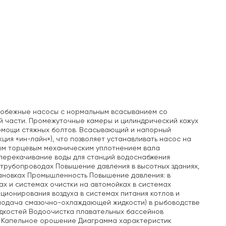
робежные насосы с нормальным всасыванием со
й части. Промежуточные камеры и цилиндрический кожух
помощи стяжных болтов. Всасывающий и напорный
ция «ин-лайн»), что позволяет устанавливать насос на
ым торцевым механическим уплотнением вала
перекачивание воды для станций водоснабжения
трубопроводах Повышение давления в высотных зданиях,
тановках Промышленность Повышение давления: в
ах и системах очистки на автомойках в системах
ционирования воздуха в системах питания котлов и
(подача смазочно-охлаждающей жидкости) в рыбоводстве
дкостей Водоочистка плавательных бассейнов
и Капельное орошение Диаграмма характеристик