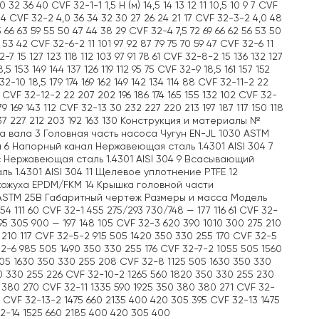
36 40 CVF 32-1-1 1,5 H (м) 14,5 14 13 12 11 10,5 10 9 7 CVF
16 14 CVF 32-2 4,0 36 34 32 30 27 26 24 21 17 CVF 32-3-2 4,0 48
 66 63 59 55 50 47 44 38 29 CVF 32-4 7,5 72 69 66 62 56 53 50
 53 42 CVF 32-6-2 11 101 97 92 87 79 75 70 59 47 CVF 32-6 11
2-7 15 127 123 118 112 103 97 91 78 61 CVF 32-8-2 15 136 132 127
5 153 149 144 137 126 119 112 95 75 CVF 32-9 18,5 161 157 152
32-10 18,5 179 174 169 162 149 142 134 114 88 CVF 32-11-2 22
 97 CVF 32-12-2 22 207 202 196 186 174 165 155 132 102 CVF 32-
9 169 143 112 CVF 32-13 30 232 227 220 213 197 187 117 150 118
237 227 212 203 192 163 130 Конструкция и материалы №
 вала 3 Головная часть насоса Чугун EN-JL 1030 ASTM
 6 Напорный канал Нержавеющая сталь 1.4301 AISI 304 7
с Нержавеющая сталь 1.4301 AISI 304 9 Всасывающий
 1.4301 AISI 304 11 Щелевое уплотнение PTFE 12
 кожуха EPDM/FKM 14 Крышка головной части
0 ASTM 25B Габаритный чертеж Размеры и масса Модель
54 111 60 CVF 32-1 455 275/293 730/748 — 177 116 61 CVF 32-
595 305 900 — 197 148 105 CVF 32-3 620 390 1010 300 275 210
 210 117 CVF 32-5-2 915 505 1420 350 330 255 170 CVF 32-5
32-6 985 505 1490 350 330 255 176 CVF 32-7-2 1055 505 1560
05 1630 350 330 255 208 CVF 32-8 1125 505 1630 350 330
50 330 255 226 CVF 32-10-2 1265 560 1820 350 330 255 230
 380 270 CVF 32-11 1335 590 1925 350 380 380 271 CVF 32-
6 CVF 32-13-2 1475 660 2135 400 420 305 395 CVF 32-13 1475
2-14 1525 660 2185 400 420 305 400