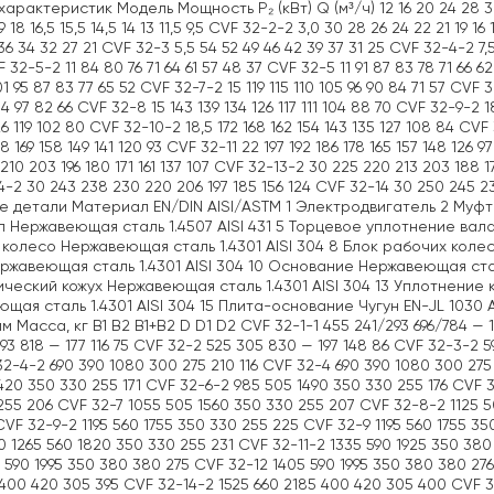
арактеристик Модель Мощность P₂ (кВт) Q (м³/ч) 12 16 20 24 28 30 32 
19 18 16,5 15,5 14,5 14 13 11,5 9,5 CVF 32-2-2 3,0 30 28 26 24 22 21 19 
36 34 32 27 21 CVF 32-3 5,5 54 52 49 46 42 39 37 31 25 CVF 32-4-2 7,5
 32-5-2 11 84 80 76 71 64 61 57 48 37 CVF 32-5 11 91 87 83 78 71 66 62
01 95 87 83 77 65 52 CVF 32-7-2 15 119 115 110 105 96 90 84 71 57 CVF 3
04 97 82 66 CVF 32-8 15 143 139 134 126 117 111 104 88 70 CVF 32-9-2 18,
26 119 102 80 CVF 32-10-2 18,5 172 168 162 154 143 135 127 108 84 CVF 
78 169 158 149 141 120 93 CVF 32-11 22 197 192 186 178 165 157 148 126
 210 203 196 180 171 161 137 107 CVF 32-13-2 30 225 220 213 203 188 17
4-2 30 243 238 230 220 206 197 185 156 124 CVF 32-14 30 250 245 
 детали Материал EN/DIN AISI/ASTM 1 Электродвигатель 2 Муфта
л Нержавеющая сталь 1.4507 AISI 431 5 Торцевое уплотнение вала
колесо Нержавеющая сталь 1.4301 AISI 304 8 Блок рабочих коле
ржавеющая сталь 1.4301 AISI 304 10 Основание Нержавеющая сталь
ческий кожух Нержавеющая сталь 1.4301 AISI 304 13 Уплотнение
щая сталь 1.4301 AISI 304 15 Плита-основание Чугун EN-JL 103
м Масса, кг B1 B2 B1+B2 D D1 D2 CVF 32-1-1 455 241/293 696/784 — 1
93 818 — 177 116 75 CVF 32-2 525 305 830 — 197 148 86 CVF 32-3-2 
32-4-2 690 390 1080 300 275 210 116 CVF 32-4 690 390 1080 300 275
1420 350 330 255 171 CVF 32-6-2 985 505 1490 350 330 255 176 CVF 
255 206 CVF 32-7 1055 505 1560 350 330 255 207 CVF 32-8-2 1125 5
CVF 32-9-2 1195 560 1755 350 330 255 225 CVF 32-9 1195 560 1755 3
0 1265 560 1820 350 330 255 231 CVF 32-11-2 1335 590 1925 350 380
5 590 1995 350 380 380 275 CVF 32-12 1405 590 1995 350 380 380 27
 400 420 305 395 CVF 32-14-2 1525 660 2185 400 420 305 400 CVF 3