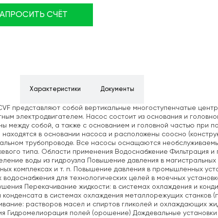
ЗАПРОСИТЬ СЧЁТ
ние
Характеристики
Документы
CVF представляют собой вертикальные многоступенчатые цент
ным электродвигателем. Насос состоит из основания и головно
ы между собой, а также с основанием и головной частью при 
 находятся в основании насоса и расположены соосно (конструк
тальном трубопроводе. Все насосы оснащаются необслуживаем
евого типа. Области применения Водоснабжение Фильтрация и 
ление воды из гидроузла Повышение давления в магистральных 
ных комплексах и т. п. Повышение давления в промышленных ус
 водоснабжения для технологических целей в моечных установк
шения Перекачивание жидкости: в системах охлаждения и конди
 конденсата в системах охлаждения металлорежущих станков 
вание: растворов масел и спиртов гликолей и охлаждающих жи
ия Гидромелиорация полей (орошение) Дождевальные установк