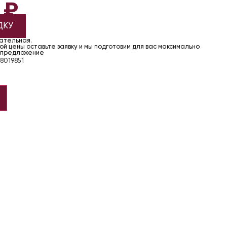
1
₽
ДКУ
чательная.
й цены оставьте заявку и мы подготовим для вас максимально
 предложение
8019851