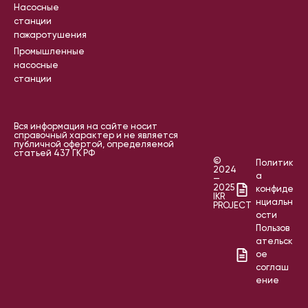
Насосные
станции
пожаротушения
Промышленные
насосные
станции
Вся информация на сайте носит
справочный характер и не является
публичной офертой, определяемой
статьей 437 ГК РФ
©
Политик
2024
а
—
2025
конфиде
IKR
нциальн
PROJECT
ости
Пользов
ательск
ое
соглаш
ение