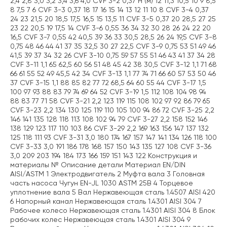
2,4 2,8 3,0 3,2 3,4 3,6 4,0 CVF 3-2 0,37 H (м) 12 11,3 10,5 10 9 8,5
8 7,5 7 6 CVF 3-3 0,37 18 17 16 15 14 13 12 11 10 8 CVF 3-4 0,37
24 23 21,5 20 18,5 17,5 16,5 15 13,5 11 CVF 3-5 0,37 20 28,5 27 25
23 22 20,5 19 17,5 14 CVF 3-6 0,55 36 34 32 30 28 26 24 22 20
16,5 CVF 3-7 0,55 42 40,5 39 36 33 30,5 28,5 26 24 19,5 CVF 3-8
0,75 48 46 44 41 37 35 32,5 30 27 22,5 CVF 3-9 0,75 53 51 49 46
41,5 39 37 34 32 26 CVF 3-10 0,75 59 57 55 51 46 43 41 37 34 28
CVF 3-11 1,1 65 62,5 60 56 51 48 45 42 38 30,5 CVF 3-12 1,1 71 68
66 61 55 52 49 45,5 42 34 CVF 3-13 1,1 77 74 71 66 60 57 53 50 46
37 CVF 3-15 1,1 88 85 82 77 72 68,5 64 60 55 44 CVF 3-17 1,5
100 97 93 88 83 79 74 69 64 52 CVF 3-19 1,5 112 108 104 98 94
88 83 77 71 58 CVF 3-21 2,2 123 119 115 108 102 97 92 86 79 65
CVF 3-23 2,2 134 130 125 119 110 105 100 94 86 72 CVF 3-25 2,2
146 141 135 128 118 113 108 102 94 79 CVF 3-27 2,2 158 152 146
138 129 123 117 110 103 86 CVF 3-29 2,2 169 163 156 147 137 132
125 118 111 93 CVF 3-31 3,0 180 174 167 157 147 141 134 126 118 100
CVF 3-33 3,0 191 186 178 168 157 150 143 135 127 108 CVF 3-36
3,0 209 203 194 184 173 166 159 151 143 122 Конструкция и
материалы № Описание детали Материал EN/DIN
AISI/ASTM 1 Электродвигатель 2 Муфта вала 3 Головная
часть насоса Чугун EN-JL 1030 ASTM 25B 4 Торцевое
уплотнение вала 5 Вал Нержавеющая сталь 1.4507 AISI 420
6 Напорный канал Нержавеющая сталь 1.4301 AISI 304 7
Рабочее колесо Нержавеющая сталь 1.4301 AISI 304 8 Блок
рабочих колес Нержавеющая сталь 1.4301 AISI 304 9