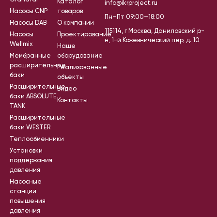
Каталог
info@ikrproject.ru
Насосы CNP
товаров
Пн–Пт 09:00–18:00
Насосы DAB
О компании
115114, г Москва, Даниловский р-
Насосы
Проектирование
н, 1-й Кожевнический пер, д. 10
Wellmix
Наше
Мембранные
оборудование
расширительные
Реализованные
баки
объекты
Расширительные
Видео
баки ABSOLUTE
Контакты
TANK
Расширительные
баки WESTER
Теплообменники
Установки
поддержания
давления
Насосные
станции
повышения
давления