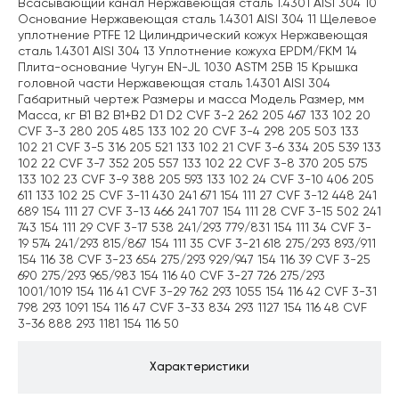
Всасывающий канал Нержавеющая сталь 1.4301 AISI 304 10
Основание Нержавеющая сталь 1.4301 AISI 304 11 Щелевое
уплотнение PTFE 12 Цилиндрический кожух Нержавеющая
сталь 1.4301 AISI 304 13 Уплотнение кожуха EPDM/FKM 14
Плита-основание Чугун EN-JL 1030 ASTM 25B 15 Крышка
головной части Нержавеющая сталь 1.4301 AISI 304
Габаритный чертеж Размеры и масса Модель Размер, мм
Масса, кг B1 B2 B1+B2 D1 D2 CVF 3-2 262 205 467 133 102 20
CVF 3-3 280 205 485 133 102 20 CVF 3-4 298 205 503 133
102 21 CVF 3-5 316 205 521 133 102 21 CVF 3-6 334 205 539 133
102 22 CVF 3-7 352 205 557 133 102 22 CVF 3-8 370 205 575
133 102 23 CVF 3-9 388 205 593 133 102 24 CVF 3-10 406 205
611 133 102 25 CVF 3-11 430 241 671 154 111 27 CVF 3-12 448 241
689 154 111 27 CVF 3-13 466 241 707 154 111 28 CVF 3-15 502 241
743 154 111 29 CVF 3-17 538 241/293 779/831 154 111 34 CVF 3-
19 574 241/293 815/867 154 111 35 CVF 3-21 618 275/293 893/911
154 116 38 CVF 3-23 654 275/293 929/947 154 116 39 CVF 3-25
690 275/293 965/983 154 116 40 CVF 3-27 726 275/293
1001/1019 154 116 41 CVF 3-29 762 293 1055 154 116 42 CVF 3-31
798 293 1091 154 116 47 CVF 3-33 834 293 1127 154 116 48 CVF
3-36 888 293 1181 154 116 50
Характеристики