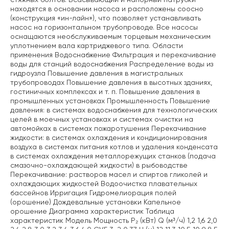
стяжных болтов. Всасывающий и напорный патрубки
находятся в основании насоса и расположены соосно
(конструкция «ин-лайн»), что позволяет устанавливать
насос на горизонтальном трубопроводе. Все насосы
оснащаются необслуживаемым торцевым механическим
уплотнением вала картриджевого типа. Области
применения Водоснабжение Фильтрация и перекачивание
воды для станций водоснабжения Распределение воды из
гидроузла Повышение давления в магистральных
трубопроводах Повышение давления в высотных зданиях,
гостиничных комплексах и т. п. Повышение давления в
промышленных установках Промышленность Повышение
давления: в системах водоснабжения для технологических
целей в моечных установках и системах очистки на
автомойках в системах пожаротушения Перекачивание
жидкости: в системах охлаждения и кондиционирования
воздуха в системах питания котлов и удаления конденсата
в системах охлаждения металлорежущих станков (подача
смазочно-охлаждающей жидкости) в рыбоводстве
Перекачивание: растворов масел и спиртов гликолей и
охлаждающих жидкостей Водоочистка плавательных
бассейнов Ирригация Гидромелиорация полей
(орошение) Дождевальные установки Капельное
орошение Диаграмма характеристик Таблица
характеристик Модель Мощность P₂ (кВт) Q (м³/ч) 1,2 1,6 2,0