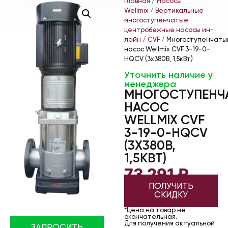
Главная
/
Насосы
Wellmix
/
Вертикальные
многоступенчатые
центробежные насосы ин-
лайн
/
CVF
/ Многоступенчаты
насос Wellmix CVF 3-19-0-
HQCV (3х380В, 1,5кВт)
Уточнить наличие у
менеджера
МНОГОСТУПЕНЧ
НАСОС
WELLMIX CVF
3-19-0-HQCV
(3Х380В,
1,5КВТ)
73 291
₽
ПОЛУЧИТЬ
СКИДКУ
*Цена на товар не
окончательная.
Для получения актуальной
ЗАПРОСИТЬ