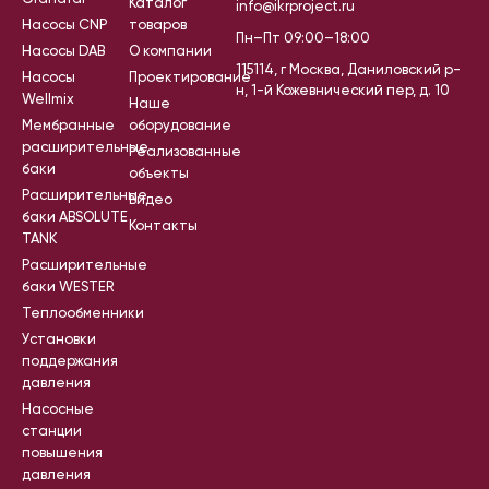
Каталог
info@ikrproject.ru
Насосы CNP
товаров
Пн–Пт 09:00–18:00
Насосы DAB
О компании
115114, г Москва, Даниловский р-
Насосы
Проектирование
н, 1-й Кожевнический пер, д. 10
Wellmix
Наше
Мембранные
оборудование
расширительные
Реализованные
баки
объекты
Расширительные
Видео
баки ABSOLUTE
Контакты
TANK
Расширительные
баки WESTER
Теплообменники
Установки
поддержания
давления
Насосные
станции
повышения
давления