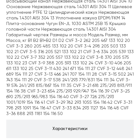
Всасывающий канал Нержавеющая сталь 1.4301 AISI 304 10
Основание Нержавеющая сталь 1.4301 AISI 304 11 Щелевое
уплотнение PTFE 12 Цилиндрический кожух Нержавеющая
сталь 1.4301 AISI 304 13 Уплотнение кожуха EPDM/FKM 14
Плита-основание Чугун EN-JL 1030 ASTM 25B 15 Крышка
головной части Нержавеющая сталь 1.4301 AISI 304
Габаритный чертеж Размеры и масса Модель Размер, мм
Масса, кг B1 B2 B1+B2 D1 D2 CVF 3-2 262 205 467 133 102 20
CVF 3-3 280 205 485 133 102 20 CVF 3-4 298 205 503 133
102 21 CVF 3-5 316 205 521 133 102 21 CVF 3-6 334 205 539 133
102 22 CVF 3-7 352 205 557 133 102 22 CVF 3-8 370 205 575
133 102 23 CVF 3-9 388 205 593 133 102 24 CVF 3-10 406 205
611 133 102 25 CVF 3-11 430 241 671 154 111 27 CVF 3-12 448 241
689 154 111 27 CVF 3-13 466 241 707 154 111 28 CVF 3-15 502 241
743 154 111 29 CVF 3-17 538 241/293 779/831 154 111 34 CVF 3-
19 574 241/293 815/867 154 111 35 CVF 3-21 618 275/293 893/911
154 116 38 CVF 3-23 654 275/293 929/947 154 116 39 CVF 3-25
690 275/293 965/983 154 116 40 CVF 3-27 726 275/293
1001/1019 154 116 41 CVF 3-29 762 293 1055 154 116 42 CVF 3-31
798 293 1091 154 116 47 CVF 3-33 834 293 1127 154 116 48 CVF
3-36 888 293 1181 154 116 50
Характеристики