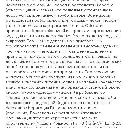
стяжных болтов. Всасывающий и напорный патрубки
находятся в основании насоса и расположены соосно
(конструкция «ин-лайн»), что позволяет устанавливать
насос на горизонтальном трубопроводе. Все насосы
оснащаются необслуживаемым торцевым механическим
уплотнением вала картриджевого типа. Области
применения Водоснабжение Фильтрация и перекачивание
воды для станций водоснабжения Распределение воды из
гидроузла Повышение давления в магистральных
трубопроводах Повышение давления в высотных зданиях,
гостиничных комплексах и т. п. Повышение давления в
промышленных установках Промышленность Повышение
давления: в системах водоснабжения для технологических
целей в моечных установках и системах очистки на
автомойках в системах пожаротушения Перекачивание
жидкости: в системах охлаждения и кондиционирования
воздуха в системах питания котлов и удаления конденсата
в системах охлаждения металлорежущих станков (подача
смазочно-охлаждающей жидкости) в рыбоводстве
Перекачивание: растворов масел и спиртов гликолей и
охлаждающих жидкостей Водоочистка плавательных
бассейнов Ирригация Гидромелиорация полей
(орошение) Дождевальные установки Капельное
орошение Диаграмма характеристик Таблица
характеристик Модель Мощность P₂ (кВт) Q (м³/ч) 1,2 1,6 2,0