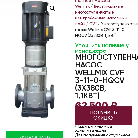
Главная
/
Насосы
Wellmix
/
Вертикальные
многоступенчатые
центробежные насосы ин-
лайн
/
CVF
/ Многоступенчаты
насос Wellmix CVF 3-11-0-
HQCV (3х380В, 1,1кВт)
Уточнить наличие у
менеджера
МНОГОСТУПЕНЧ
НАСОС
WELLMIX CVF
3-11-0-HQCV
(3Х380В,
1,1КВТ)
62 500
₽
ПОЛУЧИТЬ
СКИДКУ
*Цена на товар не
окончательная.
Для получения актуальной
ЗАПРОСИТЬ