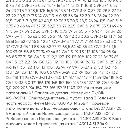
2,4 2,8 3,0 3,2 3,4 3,6 4,0 CVF 3-2 0,37 H (м) 12 11,3 10,5 10 9 8,5
8 7,5 7 6 CVF 3-3 0,37 18 17 16 15 14 13 12 11 10 8 CVF 3-4 0,37
24 23 21,5 20 18,5 17,5 16,5 15 13,5 11 CVF 3-5 0,37 20 28,5 27 25
23 22 20,5 19 17,5 14 CVF 3-6 0,55 36 34 32 30 28 26 24 22 20
16,5 CVF 3-7 0,55 42 40,5 39 36 33 30,5 28,5 26 24 19,5 CVF 3-8
0,75 48 46 44 41 37 35 32,5 30 27 22,5 CVF 3-9 0,75 53 51 49 46
41,5 39 37 34 32 26 CVF 3-10 0,75 59 57 55 51 46 43 41 37 34 28
CVF 3-11 1,1 65 62,5 60 56 51 48 45 42 38 30,5 CVF 3-12 1,1 71 68
66 61 55 52 49 45,5 42 34 CVF 3-13 1,1 77 74 71 66 60 57 53 50 46
37 CVF 3-15 1,1 88 85 82 77 72 68,5 64 60 55 44 CVF 3-17 1,5
100 97 93 88 83 79 74 69 64 52 CVF 3-19 1,5 112 108 104 98 94
88 83 77 71 58 CVF 3-21 2,2 123 119 115 108 102 97 92 86 79 65
CVF 3-23 2,2 134 130 125 119 110 105 100 94 86 72 CVF 3-25 2,2
146 141 135 128 118 113 108 102 94 79 CVF 3-27 2,2 158 152 146
138 129 123 117 110 103 86 CVF 3-29 2,2 169 163 156 147 137 132
125 118 111 93 CVF 3-31 3,0 180 174 167 157 147 141 134 126 118 100
CVF 3-33 3,0 191 186 178 168 157 150 143 135 127 108 CVF 3-36
3,0 209 203 194 184 173 166 159 151 143 122 Конструкция и
материалы № Описание детали Материал EN/DIN
AISI/ASTM 1 Электродвигатель 2 Муфта вала 3 Головная
часть насоса Чугун EN-JL 1030 ASTM 25B 4 Торцевое
уплотнение вала 5 Вал Нержавеющая сталь 1.4507 AISI 420
6 Напорный канал Нержавеющая сталь 1.4301 AISI 304 7
Рабочее колесо Нержавеющая сталь 1.4301 AISI 304 8 Блок
рабочих колес Нержавеющая сталь 1.4301 AISI 304 9