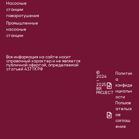
Насосные
станции
пожаротушения
Промышленные
насосные
станции
Вся информация на сайте носит
справочный характер и не является
публичной офертой, определяемой
статьей 437 ГК РФ
©
Политик
2024
а
—
2025
конфиде
IKR
нциальн
PROJECT
ости
Пользов
ательск
ое
соглаш
ение