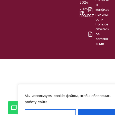
Политик
2024
а
—
2025
конфиде
IKR
нциальн
PROJECT
ости
Пользов
ательск
ое
соглаш
ение
Мы используем cookie-файлы, чтобы обеспечить
работу сайта.