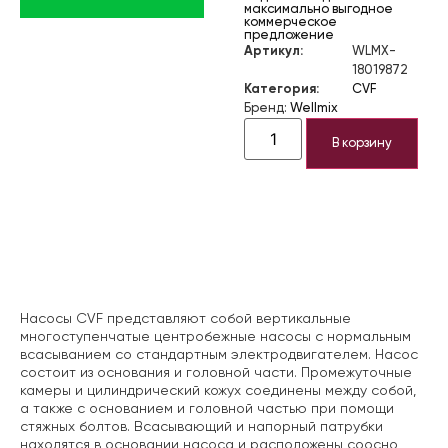
максимально выгодное
коммерческое
предложение
Артикул:
WLMX-
18019872
Категория:
CVF
Бренд:
Wellmix
В корзину
Описание
Насосы CVF представляют собой вертикальные
многоступенчатые центробежные насосы с нормальным
всасыванием со стандартным электродвигателем. Насос
состоит из основания и головной части. Промежуточные
камеры и цилиндрический кожух соединены между собой,
а также с основанием и головной частью при помощи
стяжных болтов. Всасывающий и напорный патрубки
находятся в основании насоса и расположены соосно