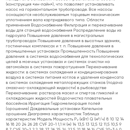
(конструкция «ин-лайн»), что позволяет устанавливать
насос на горизонтальном трубопроводе. Все насосы
оснащаются необслуживаемым торцевым механическим
уплотнением вала картриджевого типа. Области
применения Водоснабжение Фильтрация и перекачивание
воды для станций водоснабжения Распределение воды из
гидроузла Повышение давления в магистральных
трубопроводах Повышение давления в высотных зданиях,
гостиничных комплексах и т. п. Повышение давления в
промышленных установках Промышленность Повышение
давления: в системах водоснабжения для технологических
целей в моечных установках и системах очистки на
автомойках в системах пожаротушения Перекачивание
жидкости: в системах охлаждения и кондиционирования
воздуха в системах питания котлов и удаления конденсата
в системах охлаждения металлорежущих станков (подача
смазочно-охлаждающей жидкости) в рыбоводстве
Перекачивание: растворов масел и спиртов гликолей и
охлаждающих жидкостей Водоочистка плавательных
бассейнов Ирригация Гидромелиорация полей
(орошение) Дождевальные установки Капельное
орошение Диаграмма характеристик Таблица
характеристик Модель Мощность P₂ (кВт) Q (м³/ч) 8 10 12 14
16 18 20 24 26 28 CVF 20-1 1,1 H (м) 14 13,5 13 12,5 12 11,5 10,5 9
8 7 CVF 20-2 2,2 28 27 26 25 24 22,5 21 18 16 14 CVF 20-3 4,0