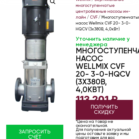
многоступенчатые
центробежные насосы ин-
лайн
/
CVF
/ Многоступенчаты
насос Wellmix CVF 20- 3-0-
HQCV (3х380В, 4,0кВт)
Уточнить наличие у
менеджера
МНОГОСТУПЕНЧ
НАСОС
WELLMIX CVF
20- 3-0-HQCV
(3Х380В,
4,0КВТ)
113 201
₽
ПОЛУЧИТЬ
СКИДКУ
*Цена на товар не
окончательная.
Для получения актуальной
ЗАПРОСИТЬ
цены оставьте заявку и мы
СЧЁТ
подготовим для вас