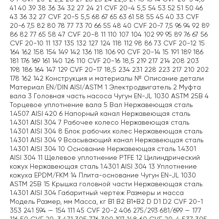
41 40 39 38 36 34 32 27 24 21 CVF 20-4 5,5 54 53 52 51 50 46
43 36 32 27 CVF 20-5 5,5 68 67 65 63 61 58 55 45 40 33 CVF
20-6 7,5 82 80 78 77 73 70 66 55 48 40 CVF 20-7 7,5 96 94 92 89
86 82 77 65 58 47 CVF 20-8 11 110 107 104 102 99 95 89 76 67 56
CVF 20-10 11 137 135 132 127 124 118 112 98 86 73 CVF 20-12 15
164 162 158 154 149 142 136 118 106 90 CVF 20-14 15 191 189 186
181 176 169 161 140 126 110 CVF 20-16 18,5 219 217 214 208 203
198 186 164 147 129 CVF 20-17 18,5 234 231 228 223 217 210 202
178 162 142 Конструкция и материалы № Описание детали
Материал EN/DIN AISI/ASTM 1 Электродвигатель 2 Муфта
вала 3 Головная часть насоса Чугун EN-JL 1030 ASTM 25B 4
Торцевое уплотнение вала 5 Вал Нержавеющая сталь
1.4507 AISI 420 6 Напорный канал Нержавеющая сталь
1.4301 AISI 304 7 Рабочее колесо Нержавеющая сталь
1.4301 AISI 304 8 Блок рабочих колес Нержавеющая сталь
1.4301 AISI 304 9 Всасывающий канал Нержавеющая сталь
1.4301 AISI 304 10 Основание Нержавеющая сталь 1.4301
AISI 304 11 Щелевое уплотнение PTFE 12 Цилиндрический
кожух Нержавеющая сталь 1.4301 AISI 304 13 Уплотнение
кожуха EPDM/FKM 14 Плита-основание Чугун EN-JL 1030
ASTM 25B 15 Крышка головной части Нержавеющая сталь
1.4301 AISI 304 Габаритный чертеж Размеры и масса
Модель Размер, мм Масса, кг B1 B2 B1+B2 D D1 D2 CVF 20-1
353 241 594 — 154 111 45 CVF 20-2 406 275/293 681/699 — 177