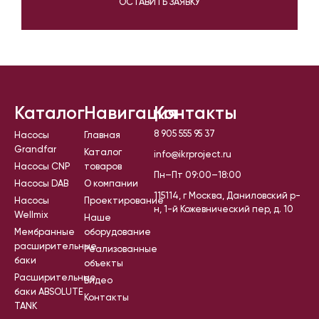
ОСТАВИТЬ ЗАЯВКУ
Каталог
Навигация
Контакты
8 905 555 95 37
Насосы
Главная
Grandfar
Каталог
info@ikrproject.ru
Насосы CNP
товаров
Пн–Пт 09:00–18:00
Насосы DAB
О компании
115114, г Москва, Даниловский р-
Насосы
Проектирование
н, 1-й Кожевнический пер, д. 10
Wellmix
Наше
Мембранные
оборудование
расширительные
Реализованные
баки
объекты
Расширительные
Видео
баки ABSOLUTE
Контакты
TANK