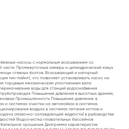
обежные насосы с нормальным всасыванием со
й части. Промежуточные камеры и цилиндрический кожух
помощи стяжных болтов. Всасывающий и напорный
ция «ин-лайн»), что позволяет устанавливать насос на
ым торцевым механическим уплотнением вала
перекачивание воды для станций водоснабжения
трубопроводах Повышение давления в высотных зданиях,
тановках Промышленность Повышение давления: в
ах и системах очистки на автомойках в системах
ционирования воздуха в системах питания котлов и
(подача смазочно-охлаждающей жидкости) в рыбоводстве
дкостей Водоочистка плавательных бассейнов
и Капельное орошение Диаграмма характеристик