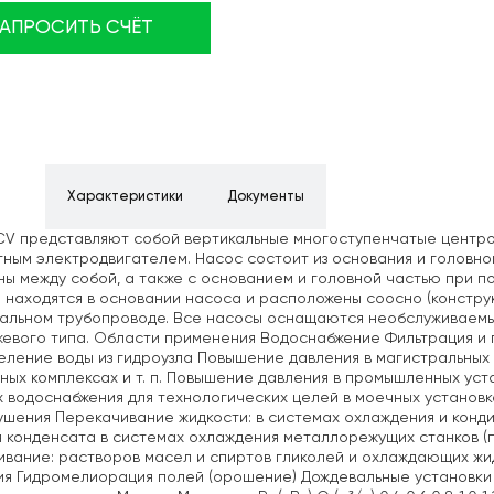
ЗАПРОСИТЬ СЧЁТ
ние
Характеристики
Документы
CV представляют собой вертикальные многоступенчатые центр
ным электродвигателем. Насос состоит из основания и головно
ы между собой, а также с основанием и головной частью при 
 находятся в основании насоса и расположены соосно (конструк
тальном трубопроводе. Все насосы оснащаются необслуживаем
евого типа. Области применения Водоснабжение Фильтрация и 
ление воды из гидроузла Повышение давления в магистральных 
ных комплексах и т. п. Повышение давления в промышленных ус
 водоснабжения для технологических целей в моечных установк
шения Перекачивание жидкости: в системах охлаждения и конди
 конденсата в системах охлаждения металлорежущих станков 
вание: растворов масел и спиртов гликолей и охлаждающих жи
ия Гидромелиорация полей (орошение) Дождевальные установк