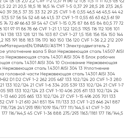
6 1,8 2,0 2,2 CVF 1-2 0,37 H (м) 12 11,8 11,5 11 11 10,5 9,8 9,2
22,5 22 21 20,5 18,5 18 16,5 14 CVF 1-5 0,37 29 28,5 28 27,5 26,5
1 40 39 38,5 37 35 33 32 29 25 CVF 1-8 0,55 46,5 46 45,5 44 42
57,5 57 56 54 52 48 46 41,5 37 CVF 1-11 0,55 65 63 62,5 61 59
5 74 72 69 66 63 59 54 47 CVF 1-15 0,75 87 86 85 84 80,5 77 72
6 101 97 91 86 78 66 CVF 1-21 1,1 122 120,5 119,5 116 112 108 101
 141 138 133 128 121 114 103 87 CVF 1-27 1,5 158 156 154 150 144
2,2 193 191 188 183 176 170 160 150 136 120 CVF 1-36 2,2 212 209
талиМатериалEN/DINAISI/ASTM 1 Электродвигатель 2
ое уплотнение вала 5 Вал Нержавеющая сталь 1.4507 AISI
со Нержавеющая сталь 1.4301 AISI 304 8 Блок рабочих
щая сталь 1.4301 AISI 304 10 Основание Нержавеющая
х Нержавеющая сталь 1.4301 AISI 304 13 Уплотнение
а головной части Нержавеющая сталь 1.4301 AISI 304
B2 D1 D2 CVF 1-2 262 205 467 133 102/124 20 CVF 1-3 280
21 133 102/124 21 CVF 1-6 334 205 539 133 102/124 21 CVF 1-7
05 593 133 102/124 23 CVF 1-10 406 205 611 133 102/124 24
1-13 460 205 665 133 102/124 27 CVF 1-15 496 205 701 133
 32 CVF 1-21 610 241 851 154 111/133 33 CVF 1-23 646 241 887
718/726 241/293 959/1019 154/177 111/144,5 41 CVF 1-30
177 116/144,5 45 CVF 1-36 888 275/293 1163/1181 177 116/144,5