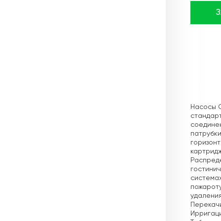
Описа
Насосы 
стандарт
соединен
патрубки
горизон
картридж
Распреде
гостинич
системах
пожароту
удаления
Перекачи
Ирригац