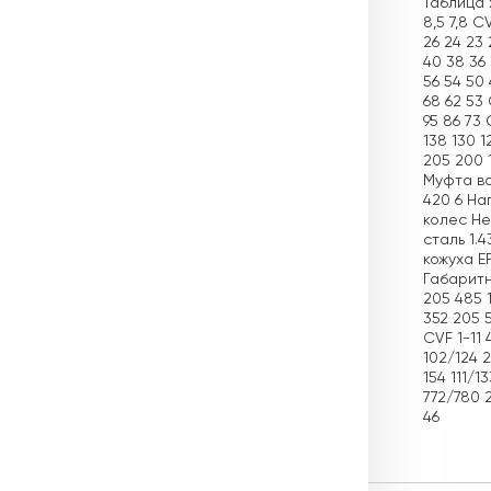
Таблица х
8,5 7,8 CV
26 24 23 
40 38 36 
56 54 50 
68 62 53 C
95 86 73 C
138 130 1
205 200 
Муфта ва
420 6 На
колес Не
сталь 1.
кожуха E
Габаритн
205 485 1
352 205 5
CVF 1-11 
102/124 2
154 111/1
772/780 2
46