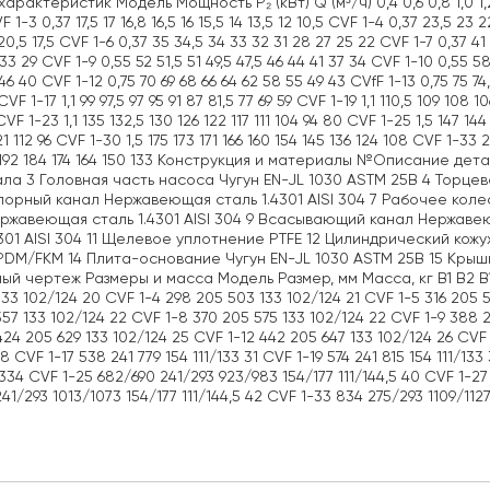
арактеристик Модель Мощность P₂ (кВт) Q (м³/ч) 0,4 0,6 0,8 1,0 1,2 1,4 1,
F 1-3 0,37 17,5 17 16,8 16,5 16 15,5 14 13,5 12 10,5 CVF 1-4 0,37 23,5 23 
20,5 17,5 CVF 1-6 0,37 35 34,5 34 33 32 31 28 27 25 22 CVF 1-7 0,37 4
33 29 CVF 1-9 0,55 52 51,5 51 49,5 47,5 46 44 41 37 34 CVF 1-10 0,55 58 
46 40 CVF 1-12 0,75 70 69 68 66 64 62 58 55 49 43 CVfF 1-13 0,75 75 74,
VF 1-17 1,1 99 97,5 97 95 91 87 81,5 77 69 59 CVF 1-19 1,1 110,5 109 108 10
VF 1-23 1,1 135 132,5 130 126 122 117 111 104 94 80 CVF 1-25 1,5 147 144
21 112 96 CVF 1-30 1,5 175 173 171 166 160 154 145 136 124 108 CVF 1-33 
192 184 174 164 150 133 Конструкция и материалы №Описание де
ла 3 Головная часть насоса Чугун EN-JL 1030 ASTM 25B 4 Торцев
порный канал Нержавеющая сталь 1.4301 AISI 304 7 Рабочее коле
ржавеющая сталь 1.4301 AISI 304 9 Всасывающий канал Нержавею
4301 AISI 304 11 Щелевое уплотнение PTFE 12 Цилиндрический кожу
PDM/FKM 14 Плита-основание Чугун EN-JL 1030 ASTM 25B 15 Крышк
ый чертеж Размеры и масса Модель Размер, мм Масса, кг B1 B2 B1+
33 102/124 20 CVF 1-4 298 205 503 133 102/124 21 CVF 1-5 316 205 5
57 133 102/124 22 CVF 1-8 370 205 575 133 102/124 22 CVF 1-9 388 2
424 205 629 133 102/124 25 CVF 1-12 442 205 647 133 102/124 26 CVF 
8 CVF 1-17 538 241 779 154 111/133 31 CVF 1-19 574 241 815 154 111/133
3334 CVF 1-25 682/690 241/293 923/983 154/177 111/144,5 40 CVF 1-27 
41/293 1013/1073 154/177 111/144,5 42 CVF 1-33 834 275/293 1109/1127 