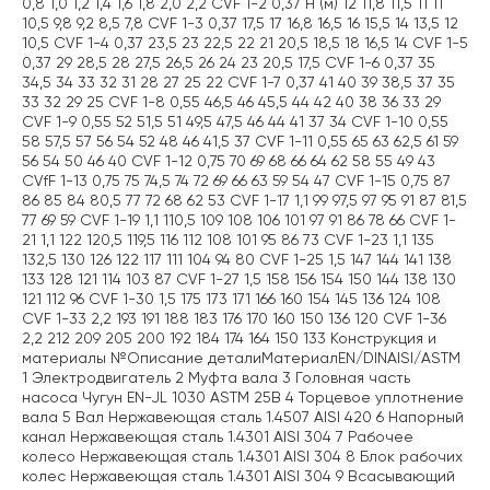
0,8 1,0 1,2 1,4 1,6 1,8 2,0 2,2 CVF 1-2 0,37 H (м) 12 11,8 11,5 11 11
10,5 9,8 9,2 8,5 7,8 CVF 1-3 0,37 17,5 17 16,8 16,5 16 15,5 14 13,5 12
10,5 CVF 1-4 0,37 23,5 23 22,5 22 21 20,5 18,5 18 16,5 14 CVF 1-5
0,37 29 28,5 28 27,5 26,5 26 24 23 20,5 17,5 CVF 1-6 0,37 35
34,5 34 33 32 31 28 27 25 22 CVF 1-7 0,37 41 40 39 38,5 37 35
33 32 29 25 CVF 1-8 0,55 46,5 46 45,5 44 42 40 38 36 33 29
CVF 1-9 0,55 52 51,5 51 49,5 47,5 46 44 41 37 34 CVF 1-10 0,55
58 57,5 57 56 54 52 48 46 41,5 37 CVF 1-11 0,55 65 63 62,5 61 59
56 54 50 46 40 CVF 1-12 0,75 70 69 68 66 64 62 58 55 49 43
CVfF 1-13 0,75 75 74,5 74 72 69 66 63 59 54 47 CVF 1-15 0,75 87
86 85 84 80,5 77 72 68 62 53 CVF 1-17 1,1 99 97,5 97 95 91 87 81,5
77 69 59 CVF 1-19 1,1 110,5 109 108 106 101 97 91 86 78 66 CVF 1-
21 1,1 122 120,5 119,5 116 112 108 101 95 86 73 CVF 1-23 1,1 135
132,5 130 126 122 117 111 104 94 80 CVF 1-25 1,5 147 144 141 138
133 128 121 114 103 87 CVF 1-27 1,5 158 156 154 150 144 138 130
121 112 96 CVF 1-30 1,5 175 173 171 166 160 154 145 136 124 108
CVF 1-33 2,2 193 191 188 183 176 170 160 150 136 120 CVF 1-36
2,2 212 209 205 200 192 184 174 164 150 133 Конструкция и
материалы №Описание деталиМатериалEN/DINAISI/ASTM
1 Электродвигатель 2 Муфта вала 3 Головная часть
насоса Чугун EN-JL 1030 ASTM 25B 4 Торцевое уплотнение
вала 5 Вал Нержавеющая сталь 1.4507 AISI 420 6 Напорный
канал Нержавеющая сталь 1.4301 AISI 304 7 Рабочее
колесо Нержавеющая сталь 1.4301 AISI 304 8 Блок рабочих
колес Нержавеющая сталь 1.4301 AISI 304 9 Всасывающий