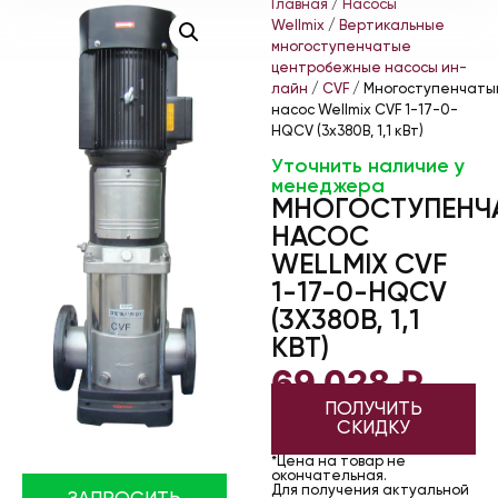
Главная
/
Насосы
Wellmix
/
Вертикальные
многоступенчатые
центробежные насосы ин-
лайн
/
CVF
/ Многоступенчаты
насос Wellmix CVF 1-17-0-
HQCV (3х380В, 1,1 кВт)
Уточнить наличие у
менеджера
МНОГОСТУПЕНЧ
НАСОС
WELLMIX CVF
1-17-0-HQCV
(3Х380В, 1,1
КВТ)
69 028
₽
ПОЛУЧИТЬ
СКИДКУ
*Цена на товар не
окончательная.
Для получения актуальной