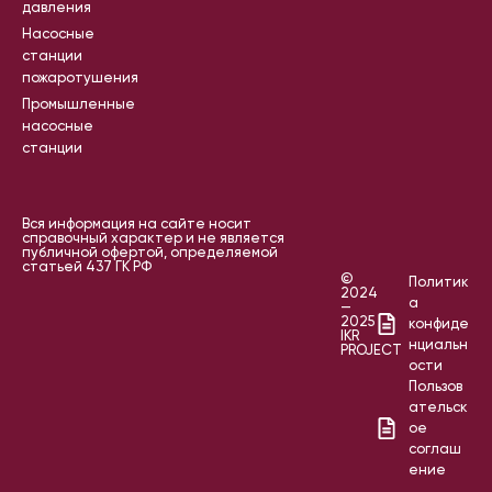
давления
Насосные
станции
пожаротушения
Промышленные
насосные
станции
Вся информация на сайте носит
справочный характер и не является
публичной офертой, определяемой
статьей 437 ГК РФ
©
Политик
2024
а
—
2025
конфиде
IKR
нциальн
PROJECT
ости
Пользов
ательск
ое
соглаш
ение