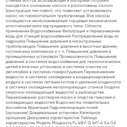
стяжных болтов. Всасывающий и напорный патрубки
находятся в основании насоса и расположены соосно
(конструкция «ин-лайн»), что позволяет устанавливать
насос на горизонтальном трубопроводе. Все насосы
оснащаются необслуживаемым торцевым механическим
уплотнением вала картриджевого типа. Области
применения Водоснабжение Фильтрация и перекачивание
воды для станций водоснабжения Распределение воды из
гидроузла Повышение давления в магистральных
трубопроводах Повышение давления в высотных зданиях,
гостиничных комплексах и т. п. Повышение давления в
промышленных установках Промышленность Повышение
давления: в системах водоснабжения для технологических
целей в моечных установках и системах очистки на
автомойках в системах пожаротушения Перекачивание
жидкости: в системах охлаждения и кондиционирования
воздуха в системах питания котлов и удаления конденсата
в системах охлаждения металлорежущих станков (подача
смазочно-охлаждающей жидкости) в рыбоводстве
Перекачивание: растворов масел и спиртов гликолей и
охлаждающих жидкостей Водоочистка плавательных
бассейнов Ирригация Гидромелиорация полей
(орошение) Дождевальные установки Капельное
орошение Диаграмма характеристик Таблица
характеристик Модель Мощность P₂ (кВт) Q (м³/ч) 0,4 0,6