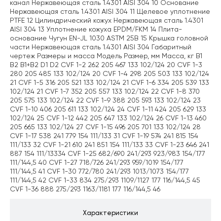
канал Нержавеющая сталь 1.4301 AISI 304 10 Основание
Нержавеющая сталь 1.4301 AISI 304 11 Щелевое уплотнение
PTFE 12 Цилиндрический кожух Нержавеющая сталь 1.4301
AISI 304 13 Уплотнение кожуха EPDM/FKM 14 Плита-
основание Чугун EN-JL 1030 ASTM 25B 15 Крышка головной
части Нержавеющая сталь 1.4301 AISI 304 Габаритный
чертеж Размеры и масса Модель Размер, мм Масса, кг B1
B2 B1+B2 D1 D2 CVF 1-2 262 205 467 133 102/124 20 CVF 1-3
280 205 485 133 102/124 20 CVF 1-4 298 205 503 133 102/124
21 CVF 1-5 316 205 521 133 102/124 21 CVF 1-6 334 205 539 133
102/124 21 CVF 1-7 352 205 557 133 102/124 22 CVF 1-8 370
205 575 133 102/124 22 CVF 1-9 388 205 593 133 102/124 23
CVF 1-10 406 205 611 133 102/124 24 CVF 1-11 424 205 629 133
102/124 25 CVF 1-12 442 205 647 133 102/124 26 CVF 1-13 460
205 665 133 102/124 27 CVF 1-15 496 205 701 133 102/124 28
CVF 1-17 538 241 779 154 111/133 31 CVF 1-19 574 241 815 154
111/133 32 CVF 1-21 610 241 851 154 111/133 33 CVF 1-23 646 241
887 154 111/13334 CVF 1-25 682/690 241/293 923/983 154/177
111/144,5 40 CVF 1-27 718/726 241/293 959/1019 154/177
111/144,5 41 CVF 1-30 772/780 241/293 1013/1073 154/177
111/144,5 42 CVF 1-33 834 275/293 1109/1127 177 116/144,5 45
CVF 1-36 888 275/293 1163/1181 177 116/144,5 46
Характеристики