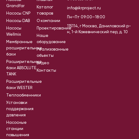
Grandfar
Каталог
info@ikrproject.ru
Насосы CNP
товаров
Пн–Пт 09:00–18:00
Насосы DAB
О компании
115114, г Москва, Даниловский р-
Насосы
Проектирование
н, 1-й Кожевнический пер, д. 10
Wellmix
Наше
Мембранные
оборудование
расширительные
Реализованные
баки
объекты
Расширительные
Видео
баки ABSOLUTE
Контакты
TANK
Расширительные
баки WESTER
Теплообменники
Установки
поддержания
давления
Насосные
станции
повышения