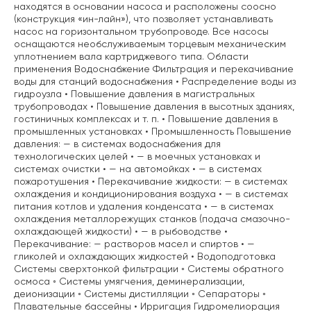
находятся в основании насоса и расположены соосно
(конструкция «ин-лайн»), что позволяет устанавливать
насос на горизонтальном трубопроводе. Все насосы
оснащаются необслуживаемым торцевым механическим
уплотнением вала картриджевого типа. Области
применения Водоснабжение Фильтрация и перекачивание
воды для станций водоснабжения • Распределение воды из
гидроузла • Повышение давления в магистральных
трубопроводах • Повышение давления в высотных зданиях,
гостиничных комплексах и т. п. • Повышение давления в
промышленных установках • Промышленность Повышение
давления: — в системах водоснабжения для
технологических целей • — в моечных установках и
системах очистки • — на автомойках • — в системах
пожаротушения • Перекачивание жидкости: — в системах
охлаждения и кондиционирования воздуха • — в системах
питания котлов и удаления конденсата • — в системах
охлаждения металлорежущих станков (подача смазочно-
охлаждающей жидкости) • — в рыбоводстве •
Перекачивание: — растворов масел и спиртов • —
гликолей и охлаждающих жидкостей • Водоподготовка
Системы сверхтонкой фильтрации ◦ Системы обратного
осмоса ◦ Системы умягчения, деминерализации,
деионизации ◦ Системы дистилляции ◦ Сепараторы ◦
Плавательные бассейны • Ирригация Гидромелиорация