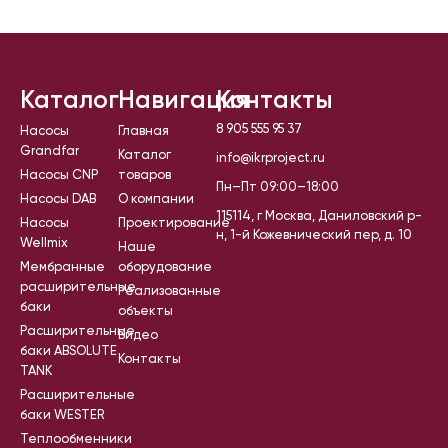
Каталог
Навигация
Контакты
8 905 555 95 37
Насосы
Главная
Grandfar
Каталог
info@ikrproject.ru
Насосы CNP
товаров
Пн–Пт 09:00–18:00
Насосы DAB
О компании
115114, г Москва, Даниловский р-
Насосы
Проектирование
н, 1-й Кожевнический пер, д. 10
Wellmix
Наше
Мембранные
оборудование
расширительные
Реализованные
баки
объекты
Расширительные
Видео
баки ABSOLUTE
Контакты
TANK
Расширительные
баки WESTER
Теплообменники