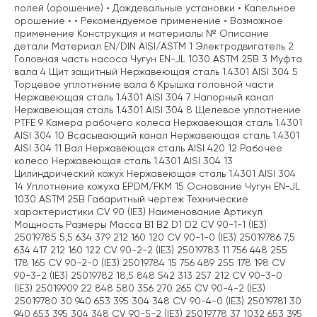
полей (орошение) • Дождевальные установки • Капельное
орошение • • Рекомендуемое применение ◦ Возможное
применение Конструкция и материалы № Описание
детали Материал EN/DIN AISI/ASTM 1 Электродвигатель 2
Головная часть насоса Чугун EN-JL 1030 ASTM 25B 3 Муфта
вала 4 Щит защитный Нержавеющая сталь 1.4301 AISI 304 5
Торцевое уплотнение вала 6 Крышка головной части
Нержавеющая сталь 1.4301 AISI 304 7 Напорный канал
Нержавеющая сталь 1.4301 AISI 304 8 Щелевое уплотнение
PTFE 9 Камера рабочего колеса Нержавеющая сталь 1.4301
AISI 304 10 Всасывающий канал Нержавеющая сталь 1.4301
AISI 304 11 Вал Нержавеющая сталь AISI 420 12 Рабочее
колесо Нержавеющая сталь 1.4301 AISI 304 13
Цилиндрический кожух Нержавеющая сталь 1.4301 AISI 304
14 Уплотнение кожуха EPDM/FKM 15 Основание Чугун EN-JL
1030 ASTM 25B Габаритный чертеж Технические
характеристики CV 90 (IE3) Наименование Артикул
Мощность Размеры Масса B1 B2 D1 D2 CV 90-1-1 (IE3)
25019785 5,5 634 379 212 160 120 CV 90-1-0 (IE3) 25019786 7,5
634 417 212 160 122 CV 90-2-2 (IE3) 25019783 11 756 448 255
178 165 CV 90-2-0 (IE3) 25019784 15 756 489 255 178 198 CV
90-3-2 (IE3) 25019782 18,5 848 542 313 257 212 CV 90-3-0
(IE3) 25019909 22 848 580 356 270 265 CV 90-4-2 (IE3)
25019780 30 940 653 395 304 348 CV 90-4-0 (IE3) 25019781 30
940 653 395 304 348 CV 90-5-2 (IE3) 25019778 37 1032 653 395