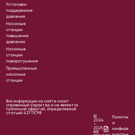
Установки
поддержания
давления
Насосные
станции
повышения
давления
Насосные
станции
пожаротушения
Промышленные
насосные
станции
Вся информация на сайте носит
справочный характер и не является
публичной офертой, определяемой
статьей 437 ГК РФ
©
Политик
2024
а
—
2025
конфиде
IKR
нциальн