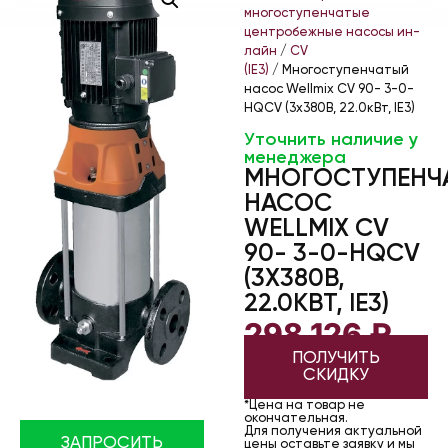
многоступенчатые
центробежные насосы ин-
лайн
/
CV
(IE3)
/ Многоступенчатый
насос Wellmix CV 90- 3-0-
HQCV (3х380В, 22.0кВт, IE3)
Уточнить наличие у
менеджера
МНОГОСТУПЕНЧ
НАСОС
WELLMIX CV
90- 3-0-HQCV
(3Х380В,
22.0КВТ, IE3)
298 126
₽
ПОЛУЧИТЬ
СКИДКУ
*Цена на товар не
окончательная.
Для получения актуальной
ЗАПРОСИТЬ
цены оставьте заявку и мы