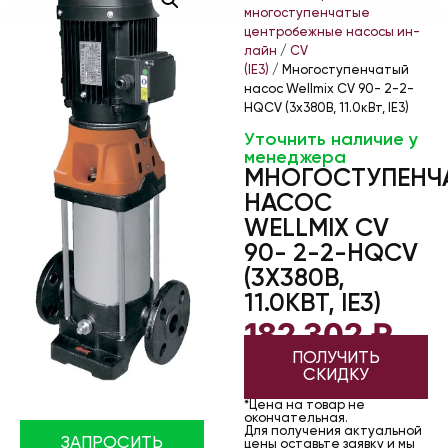
многоступенчатые
центробежные насосы ин-
лайн
/
CV
(IE3)
/ Многоступенчатый
насос Wellmix CV 90- 2-2-
HQCV (3х380В, 11.0кВт, IE3)
Уточнить наличие у
менеджера
МНОГОСТУПЕНЧ
НАСОС
WELLMIX CV
90- 2-2-HQCV
(3Х380В,
11.0КВТ, IE3)
182 302
₽
ПОЛУЧИТЬ
СКИДКУ
*Цена на товар не
окончательная.
Для получения актуальной
ЗАПРОСИТЬ
цены оставьте заявку и мы