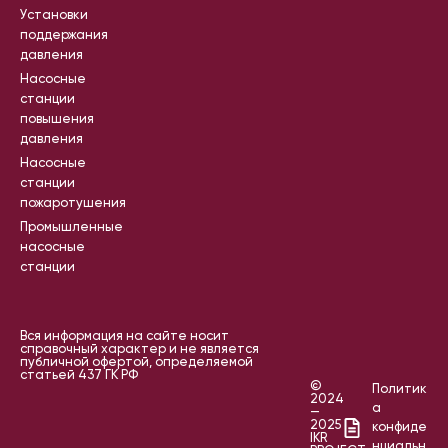
Установки
поддержания
давления
Насосные
станции
повышения
давления
Насосные
станции
пожаротушения
Промышленные
насосные
станции
Вся информация на сайте носит
справочный характер и не является
публичной офертой, определяемой
статьей 437 ГК РФ
©
Политик
2024
а
—
2025
конфиде
IKR
нциальн