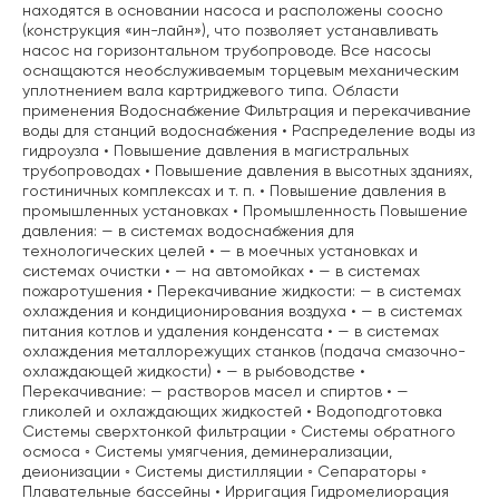
находятся в основании насоса и расположены соосно
(конструкция «ин-лайн»), что позволяет устанавливать
насос на горизонтальном трубопроводе. Все насосы
оснащаются необслуживаемым торцевым механическим
уплотнением вала картриджевого типа. Области
применения Водоснабжение Фильтрация и перекачивание
воды для станций водоснабжения • Распределение воды из
гидроузла • Повышение давления в магистральных
трубопроводах • Повышение давления в высотных зданиях,
гостиничных комплексах и т. п. • Повышение давления в
промышленных установках • Промышленность Повышение
давления: — в системах водоснабжения для
технологических целей • — в моечных установках и
системах очистки • — на автомойках • — в системах
пожаротушения • Перекачивание жидкости: — в системах
охлаждения и кондиционирования воздуха • — в системах
питания котлов и удаления конденсата • — в системах
охлаждения металлорежущих станков (подача смазочно-
охлаждающей жидкости) • — в рыбоводстве •
Перекачивание: — растворов масел и спиртов • —
гликолей и охлаждающих жидкостей • Водоподготовка
Системы сверхтонкой фильтрации ◦ Системы обратного
осмоса ◦ Системы умягчения, деминерализации,
деионизации ◦ Системы дистилляции ◦ Сепараторы ◦
Плавательные бассейны • Ирригация Гидромелиорация