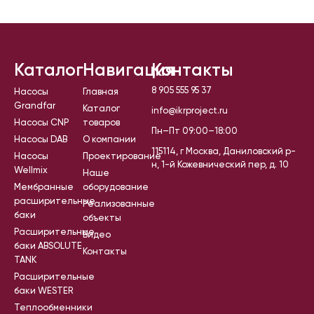
Каталог
Навигация
Контакты
8 905 555 95 37
Насосы
Главная
Grandfar
Каталог
info@ikrproject.ru
Насосы CNP
товаров
Пн–Пт 09:00–18:00
Насосы DAB
О компании
115114, г Москва, Даниловский р-
Насосы
Проектирование
н, 1-й Кожевнический пер, д. 10
Wellmix
Наше
Мембранные
оборудование
расширительные
Реализованные
баки
объекты
Расширительные
Видео
баки ABSOLUTE
Контакты
TANK
Расширительные
баки WESTER
Теплообменники