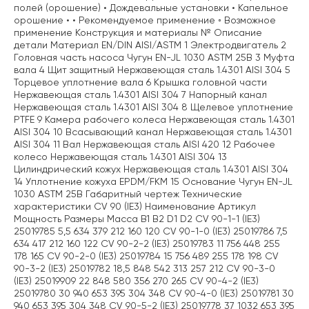
полей (орошение) • Дождевальные установки • Капельное
орошение • • Рекомендуемое применение ◦ Возможное
применение Конструкция и материалы № Описание
детали Материал EN/DIN AISI/ASTM 1 Электродвигатель 2
Головная часть насоса Чугун EN-JL 1030 ASTM 25B 3 Муфта
вала 4 Щит защитный Нержавеющая сталь 1.4301 AISI 304 5
Торцевое уплотнение вала 6 Крышка головной части
Нержавеющая сталь 1.4301 AISI 304 7 Напорный канал
Нержавеющая сталь 1.4301 AISI 304 8 Щелевое уплотнение
PTFE 9 Камера рабочего колеса Нержавеющая сталь 1.4301
AISI 304 10 Всасывающий канал Нержавеющая сталь 1.4301
AISI 304 11 Вал Нержавеющая сталь AISI 420 12 Рабочее
колесо Нержавеющая сталь 1.4301 AISI 304 13
Цилиндрический кожух Нержавеющая сталь 1.4301 AISI 304
14 Уплотнение кожуха EPDM/FKM 15 Основание Чугун EN-JL
1030 ASTM 25B Габаритный чертеж Технические
характеристики CV 90 (IE3) Наименование Артикул
Мощность Размеры Масса B1 B2 D1 D2 CV 90-1-1 (IE3)
25019785 5,5 634 379 212 160 120 CV 90-1-0 (IE3) 25019786 7,5
634 417 212 160 122 CV 90-2-2 (IE3) 25019783 11 756 448 255
178 165 CV 90-2-0 (IE3) 25019784 15 756 489 255 178 198 CV
90-3-2 (IE3) 25019782 18,5 848 542 313 257 212 CV 90-3-0
(IE3) 25019909 22 848 580 356 270 265 CV 90-4-2 (IE3)
25019780 30 940 653 395 304 348 CV 90-4-0 (IE3) 25019781 30
940 653 395 304 348 CV 90-5-2 (IE3) 25019778 37 1032 653 395