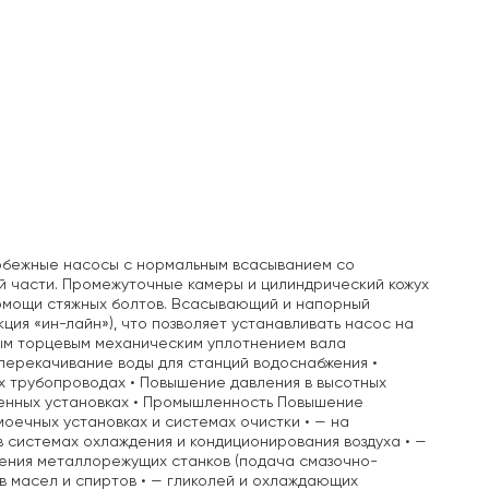
обежные насосы с нормальным всасыванием со
й части. Промежуточные камеры и цилиндрический кожух
помощи стяжных болтов. Всасывающий и напорный
ция «ин-лайн»), что позволяет устанавливать насос на
ым торцевым механическим уплотнением вала
перекачивание воды для станций водоснабжения •
х трубопроводах • Повышение давления в высотных
шленных установках • Промышленность Повышение
моечных установках и системах очистки • — на
в системах охлаждения и кондиционирования воздуха • —
ждения металлорежущих станков (подача смазочно-
в масел и спиртов • — гликолей и охлаждающих