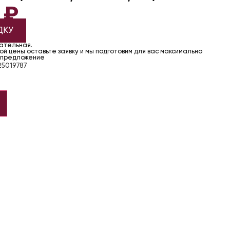
2
₽
ДКУ
чательная.
й цены оставьте заявку и мы подготовим для вас максимально
 предложение
5019787