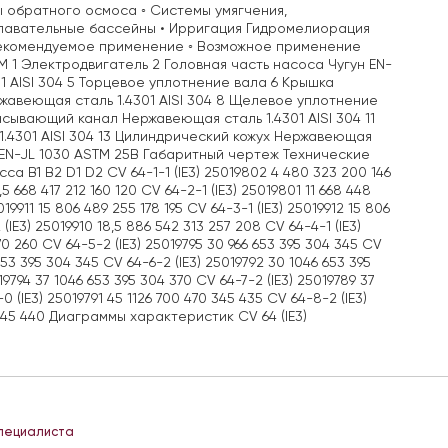
 обратного осмоса ◦ Системы умягчения,
Плавательные бассейны • Ирригация Гидромелиорация
 Рекомендуемое применение ◦ Возможное применение
 1 Электродвигатель 2 Головная часть насоса Чугун EN-
1 AISI 304 5 Торцевое уплотнение вала 6 Крышка
ржавеющая сталь 1.4301 AISI 304 8 Щелевое уплотнение
асывающий канал Нержавеющая сталь 1.4301 AISI 304 11
.4301 AISI 304 13 Цилиндрический кожух Нержавеющая
н EN-JL 1030 ASTM 25B Габаритный чертеж Технические
 B1 B2 D1 D2 CV 64-1-1 (IE3) 25019802 4 480 323 200 146
,5 668 417 212 160 120 CV 64-2-1 (IE3) 25019801 11 668 448
019911 15 806 489 255 178 195 CV 64-3-1 (IE3) 25019912 15 806
(IE3) 25019910 18,5 886 542 313 257 208 CV 64-4-1 (IE3)
0 260 CV 64-5-2 (IE3) 25019795 30 966 653 395 304 345 CV
 653 395 304 345 CV 64-6-2 (IE3) 25019792 30 1046 653 395
19794 37 1046 653 395 304 370 CV 64-7-2 (IE3) 25019789 37
-0 (IE3) 25019791 45 1126 700 470 345 435 CV 64-8-2 (IE3)
 345 440 Диаграммы характеристик CV 64 (IE3)
специалиста