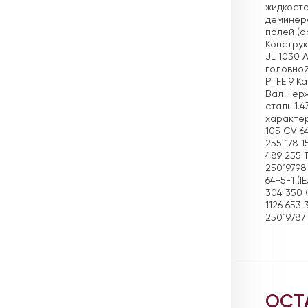
жидкосте
деминера
полей (о
Конструк
JL 1030 
головной
PTFE 9 К
Вал Нерж
сталь 1.
характер
105 CV 64
255 178 1
489 255 1
25019798 
64-5-1 (I
304 350 C
1126 653 
25019787
ОСТ