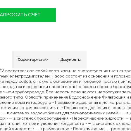
ЗАПРОСИТЬ СЧЁТ
ние
Характеристики
Документы
CV представляют собой вертикальные многоступенчатые центр
ным электродвигателем. Насос состоит из основания и головно
ы между собой, а также с основанием и головной частью при 
 находятся в основании насоса и расположены соосно (конструк
тальном трубопроводе. Все насосы оснащаются необслуживаем
евого типа. Области применения Водоснабжение Фильтрация и 
ление воды из гидроузла • Повышение давления в магистральны
 гостиничных комплексах и т. п. • Повышение давления в промы
: — в системах водоснабжения для технологических целей • — в 
ах • — в системах пожаротушения • Перекачивание жидкости: — 
ах питания котлов и удаления конденсата • — в системах охла
щей жидкости) • — в рыбоводстве • Перекачивание: — растворо