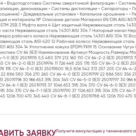
й • Водоподготовка Системы сверхтонкой фильтрации ◦ Системы
лизации, деионизации ◦ Системы дистилляции ◦ Сепараторы ◦ 
рошение) • Дождевальные установки • Капельное орошение • •
ция и материалы № Описание детали Материал EN/DIN AISI/ASTM
ASTM 25B 3 Муфта вала 4 Щит защитный Нержавеющая сталь 1.430
 части Нержавеющая сталь 1.4301 AISI 304 7 Напорный канал Не
амера рабочего колеса Нержавеющая сталь 1.4301 AISI 304 10 Вс
авеющая сталь AISI 420 12 Рабочее колесо Нержавеющая сталь 1
4301 AISI 304 14 Уплотнение кожуха EPDM/FKM 15 Основание Чугу
истики CV 64 (IE3) Наименование Артикул Мощность Размеры Масса
-1-0 (IE3) 25019915 5,5 480 379 212 160 110 CV 64-2-2 (IE3) 25019913 7
55 CV 64-2-0 (IE3) 25019914 11 726 448 255 178 155 CV 64-3-2 (IE3) 25
78 195 CV 64-3-0 (IE3) 25019800 18,5 806 542 313 257 205 CV 64-4-2 
22 886 580 356 270 260 CV 64-4-0 (IE3) 25019799 22 886 580 356 27
E3) 25019796 30 966 653 395 304 345 CV 64-5-0 (IE3) 25019797 30 966
V 64-6-1 (IE3) 25019793 37 1046 653 395 304 370 CV 64-6-0 (IE3) 250
395 304 375 CV 64-7-1 (IE3) 25019790 37 1126 653 395 304 375 CV 64-7
 45 1206 700 470 345 440 CV 64-8-1 (IE3) 25019788 45 1206 700 470
АВИТЬ ЗАЯВКУ
Получите консультацию у технического 