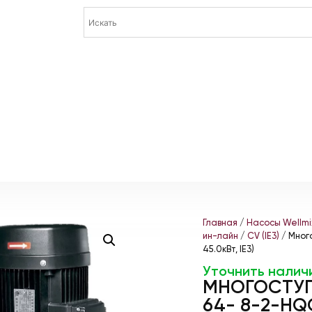
Главная
/
Насосы Wellmi
ин-лайн
/
CV (IE3)
/ Мног
45.0кВт, IE3)
Уточнить налич
МНОГОСТУП
64- 8-2-HQC