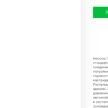
Описа
Насосы 
стандарт
соединен
патрубки
горизон
картридж
Распреде
зданиях,
давления
автомойк
в систем
охлаждаю