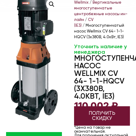
Wellmix
/
Вертикальные
многоступенчатые
центробежные насосы ин-
лайн
/
CV
(IE3)
/ Многоступенчатый
насос Wellmix CV 64- 1-1-
HQCV (3х380В, 4.0кВт, IE3)
Уточнить наличие у
менеджера
МНОГОСТУПЕНЧ
НАСОС
WELLMIX CV
64- 1-1-HQCV
(3Х380В,
4.0КВТ, IE3)
110 002
₽
ПОЛУЧИТЬ
СКИДКУ
*Цена на товар не
окончательная.
Для получения актуальной