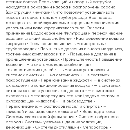
стяжных болтов. Всасывающий и напорный патрубки
находятся в основании насоса и расположены соосно
(конструкция «ин-лайн»), что позволяет устанавливать
насос на горизонтальном трубопроводе. Все насосы
оснащаются необслуживаемым торцевым механическим
уплотнением вала картриджевого типа. Области
применения Водоснабжение Фильтрация и перекачивание
воды для станций водоснабжения • Распределение воды из
гидроузла • Повышение давления в магистральных
трубопроводах • Повышение давления в высотных зданиях,
гостиничных комплексах и т. п. • Повышение давления в
промышленных установках • Промышленность Повышение
давления: — в системах водоснабжения для
технологических целей • — в моечных установках и
системах очистки • — на автомойках • — в системах
пожаротушения • Перекачивание жидкости: — в системах
охлаждения и кондиционирования воздуха • — в системах
питания котлов и удаления конденсата • — в системах
охлаждения металлорежущих станков (подача смазочно-
охлаждающей жидкости) • — в рыбоводстве •
Перекачивание: — растворов масел и спиртов • —
гликолей и охлаждающих жидкостей • Водоподготовка
Системы сверхтонкой фильтрации ◦ Системы обратного
осмоса ◦ Системы умягчения, деминерализации,
деионизации ◦ Системы дистилляции ◦ Сепараторы ◦