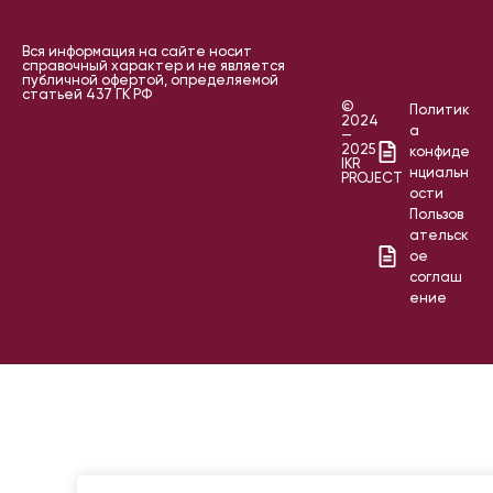
Вся информация на сайте носит
справочный характер и не является
публичной офертой, определяемой
статьей 437 ГК РФ
©
Политик
2024
а
—
2025
конфиде
IKR
нциальн
PROJECT
ости
Пользов
ательск
ое
соглаш
ение