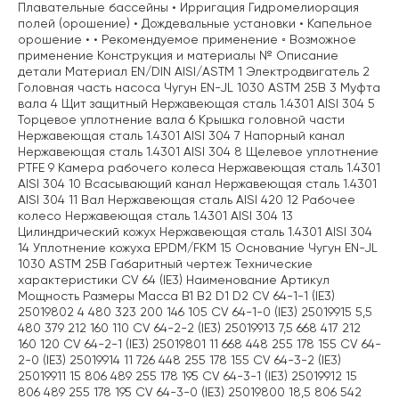
Плавательные бассейны • Ирригация Гидромелиорация
полей (орошение) • Дождевальные установки • Капельное
орошение • • Рекомендуемое применение ◦ Возможное
применение Конструкция и материалы № Описание
детали Материал EN/DIN AISI/ASTM 1 Электродвигатель 2
Головная часть насоса Чугун EN-JL 1030 ASTM 25B 3 Муфта
вала 4 Щит защитный Нержавеющая сталь 1.4301 AISI 304 5
Торцевое уплотнение вала 6 Крышка головной части
Нержавеющая сталь 1.4301 AISI 304 7 Напорный канал
Нержавеющая сталь 1.4301 AISI 304 8 Щелевое уплотнение
PTFE 9 Камера рабочего колеса Нержавеющая сталь 1.4301
AISI 304 10 Всасывающий канал Нержавеющая сталь 1.4301
AISI 304 11 Вал Нержавеющая сталь AISI 420 12 Рабочее
колесо Нержавеющая сталь 1.4301 AISI 304 13
Цилиндрический кожух Нержавеющая сталь 1.4301 AISI 304
14 Уплотнение кожуха EPDM/FKM 15 Основание Чугун EN-JL
1030 ASTM 25B Габаритный чертеж Технические
характеристики CV 64 (IE3) Наименование Артикул
Мощность Размеры Масса B1 B2 D1 D2 CV 64-1-1 (IE3)
25019802 4 480 323 200 146 105 CV 64-1-0 (IE3) 25019915 5,5
480 379 212 160 110 CV 64-2-2 (IE3) 25019913 7,5 668 417 212
160 120 CV 64-2-1 (IE3) 25019801 11 668 448 255 178 155 CV 64-
2-0 (IE3) 25019914 11 726 448 255 178 155 CV 64-3-2 (IE3)
25019911 15 806 489 255 178 195 CV 64-3-1 (IE3) 25019912 15
806 489 255 178 195 CV 64-3-0 (IE3) 25019800 18,5 806 542